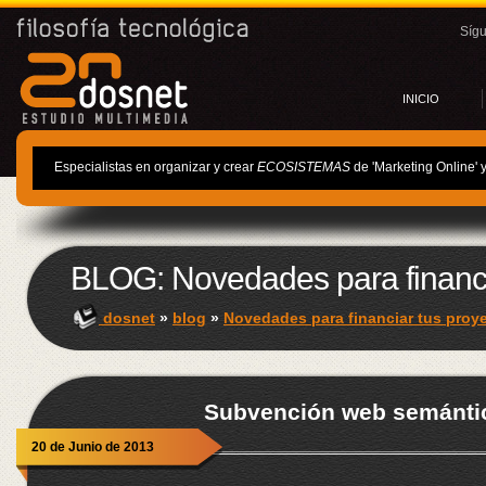
Síg
INICIO
Especialistas en organizar y crear
ECOSISTEMAS
de 'Marketing Online' 
BLOG: Novedades para financi
dosnet
»
blog
»
Novedades para financiar tus proy
Subvención web semántic
20 de Junio de 2013