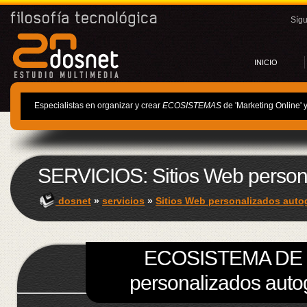
Síg
INICIO
Especialistas en organizar y crear
ECOSISTEMAS
de 'Marketing Online' 
SERVICIOS: Sitios Web person
dosnet
»
servicios
»
Sitios Web personalizados auto
ECOSISTEMA DE S
personalizados auto