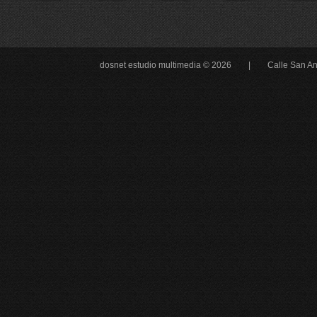
dosnet estudio multimedia © 2026 |
Calle San An