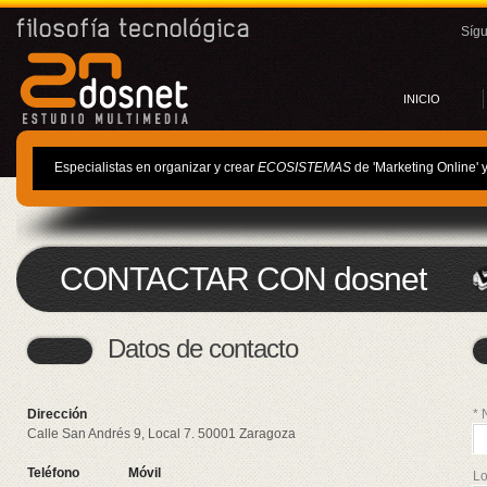
Síg
INICIO
Especialistas en organizar y crear
ECOSISTEMAS
de 'Marketing Online' 
CONTACTAR CON dosnet
Datos de contacto
Dirección
* 
Calle San Andrés 9, Local 7.
50001
Zaragoza
Teléfono
Móvil
Lo