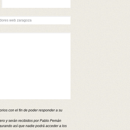
aragoza
lta y configuración en la red social
outube zaragoza
ncho de banda profesional de 10gb
thernet en zaragoza
plicaciones moviles
plicaciones moviles zaragoza
pps androird
pps androird zaragoza
pps ipad
pps ipad zaragoza
pps iphone
pps iphone zaragoza
sesoramiento web
sesoramiento web zaragoza
umentar back links de un sitio web en
aragoza
ackup diario incremental
ackup semanal completo
ases de datos mysql zaragoza
ampañas de anuncios patrocinados en
oogle adwords zaragoza
rios con el fin de poder responder a su
ampañas de anuncios profesionales
atrocinados en linkedin adwords
ero y serán recibidos por Pablo Pemán
aragoza
gurando así que nadie podrá acceder a los