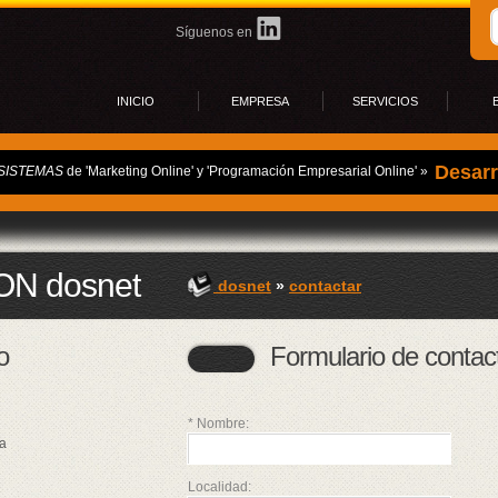
Síguenos en
3
3
INICIO
EMPRESA
SERVICIOS
6
8
s
Desarr
SISTEMAS
de 'Marketing Online' y 'Programación Empresarial Online' »
A
Progr
A
Aloja
A
A
Campa
s
E-mail
N dosnet
A
dosnet
»
contactar
Progra
z
Comerc
A
Softwa
z
o
Formulario de contac
Diseñ
A
f
A
g
* Nombre:
A
a
l
A
Localidad: