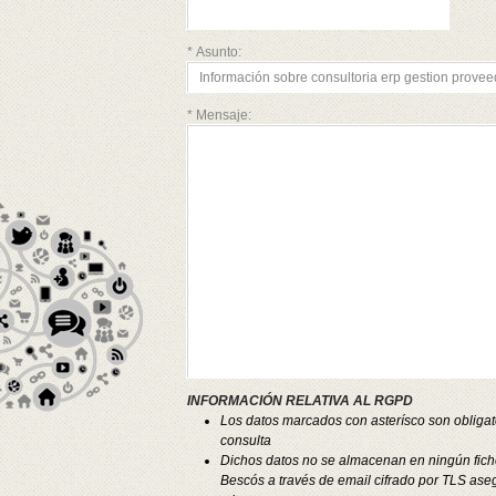
z
A
y
* Asunto:
A
e
A
* Mensaje:
A
A
A
A
A
A
A
A
A
A
z
B
B
B
C
INFORMACIÓN RELATIVA AL RGPD
g
Los datos marcados con asterísco son obligato
C
consulta
p
Dichos datos no se almacenan en ningún fich
z
Bescós a través de email cifrado por TLS ase