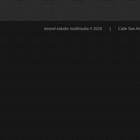
dosnet estudio multimedia © 2026 |
Calle San An