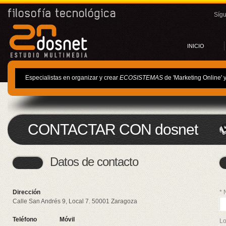
Síg
INICIO
Especialistas en organizar y crear
ECOSISTEMAS
de 'Marketing Online' 
CONTACTAR CON dosnet
Datos de contacto
Dirección
* 
Calle San Andrés 9, Local 7.
50001
Zaragoza
Teléfono
Móvil
Lo