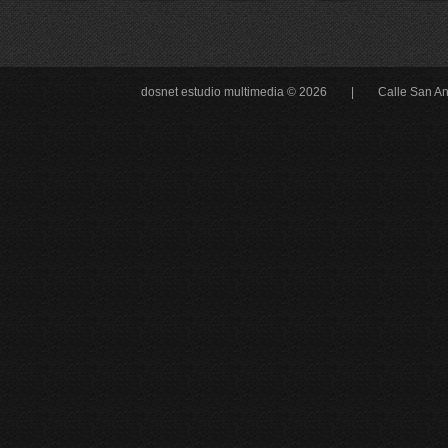
dosnet estudio multimedia © 2026 |
Calle San An