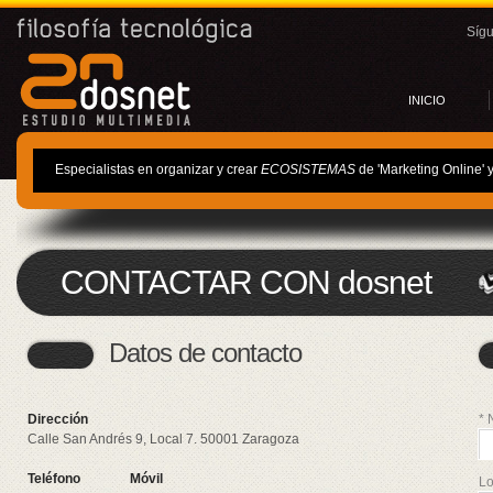
Síg
INICIO
Especialistas en organizar y crear
ECOSISTEMAS
de 'Marketing Online' 
CONTACTAR CON dosnet
Datos de contacto
Dirección
* 
Calle San Andrés 9, Local 7.
50001
Zaragoza
Teléfono
Móvil
Lo