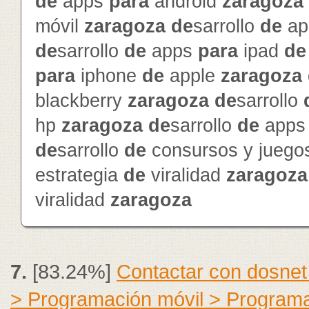
de
apps
para
android
zaragoza
móvil
zaragoza
de
sarrollo
de
ap
de
sarrollo
de
apps
para
ipad
de
para
iphone
de
apple
zaragoza
blackberry
zaragoza
de
sarrollo
hp
zaragoza
de
sarrollo
de
app
de
sarrollo
de
consursos y jueg
estrategia
de
viralidad
zaragoza
viralidad
zaragoza
7.
[83.24%]
Contactar con dosnet
> Programación móvil > Program