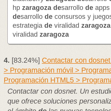
hp
zaragoza
de
sarrollo
de
app
de
sarrollo
de
consursos y jueg
estrategia
de
viralidad
zaragoza
viralidad
zaragoza
4.
[83.24%]
Contactar con dosnet
> Programación móvil > Program
Programación HTML5 > Program
Contactar con dosnet. Un estudi
que ofrece soluciones personal
el ámbito
de
las nuevas tecnolog