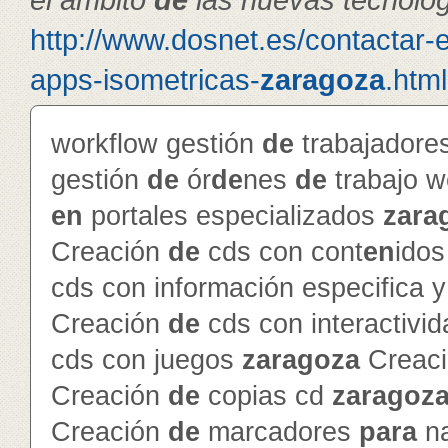
http://www.dosnet.es/contactar-
apps-isometricas-
zaragoza
.html
workflow gestión
de
trabajador
gestión
de
ór
de
nes
de
trabajo 
en
portales especializados
zara
Creación
de
cds con cont
en
ido
cds con información especifica 
Creación
de
cds con interactivi
cds con juegos
zaragoza
Creac
Creación
de
copias cd
zaragoz
Creación
de
marcadores
para
na