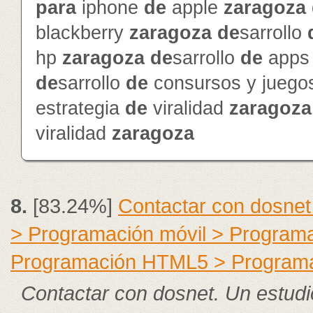
para
iphone
de
apple
zaragoza
blackberry
zaragoza
de
sarrollo
hp
zaragoza
de
sarrollo
de
app
de
sarrollo
de
consursos y jueg
estrategia
de
viralidad
zaragoza
viralidad
zaragoza
8.
[83.24%]
Contactar con dosnet
> Programación móvil > Program
Programación HTML5 > Program
Contactar con dosnet. Un estudi