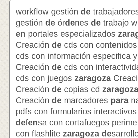
workflow gestión
de
trabajador
gestión
de
ór
de
nes
de
trabajo 
en
portales especializados
zara
Creación
de
cds con cont
en
ido
cds con información especifica 
Creación
de
cds con interactivi
cds con juegos
zaragoza
Creac
Creación
de
copias cd
zaragoz
Creación
de
marcadores
para
na
pdfs con formularios interactivo
de
f
en
sa con cortafuegos perime
con flashlite
zaragoza
de
sarroll