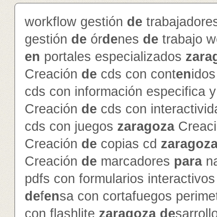
workflow gestión
de
trabajador
gestión
de
ór
de
nes
de
trabajo 
en
portales especializados
zara
Creación
de
cds con cont
en
ido
cds con información especifica 
Creación
de
cds con interactivi
cds con juegos
zaragoza
Creac
Creación
de
copias cd
zaragoz
Creación
de
marcadores
para
na
pdfs con formularios interactivo
de
f
en
sa con cortafuegos perime
con flashlite
zaragoza
de
sarroll