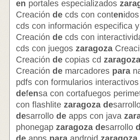
en
portales especializados
zara
Creación
de
cds con cont
en
ido
cds con información especifica 
Creación
de
cds con interactivi
cds con juegos
zaragoza
Creac
Creación
de
copias cd
zaragoz
Creación
de
marcadores
para
na
pdfs con formularios interactivo
de
f
en
sa con cortafuegos perime
con flashlite
zaragoza
de
sarroll
de
sarrollo
de
apps con java
zar
phonegap
zaragoza
de
sarrollo
de
apps
para
android
zaragoza