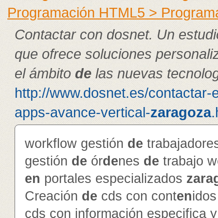
Programación HTML5 > Program
Contactar con dosnet. Un estudi
que ofrece soluciones personal
el ámbito
de
las nuevas tecnolog
http://www.dosnet.es/contactar-
apps-avance-vertical-
zaragoza
.
workflow gestión
de
trabajador
gestión
de
ór
de
nes
de
trabajo 
en
portales especializados
zara
Creación
de
cds con cont
en
ido
cds con información especifica 