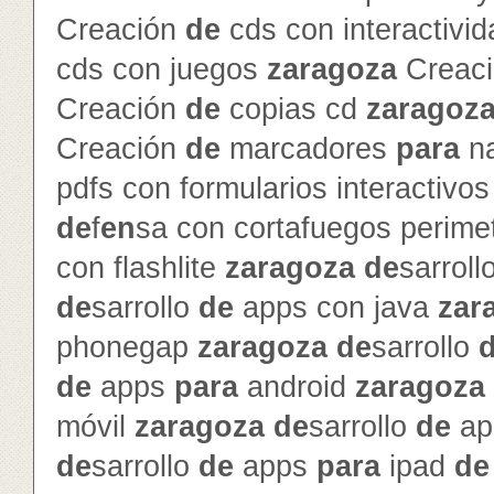
Creación
de
cds con interactivi
cds con juegos
zaragoza
Creac
Creación
de
copias cd
zaragoz
Creación
de
marcadores
para
na
pdfs con formularios interactivo
de
f
en
sa con cortafuegos perime
con flashlite
zaragoza
de
sarroll
de
sarrollo
de
apps con java
zar
phonegap
zaragoza
de
sarrollo
de
apps
para
android
zaragoza
móvil
zaragoza
de
sarrollo
de
ap
de
sarrollo
de
apps
para
ipad
de