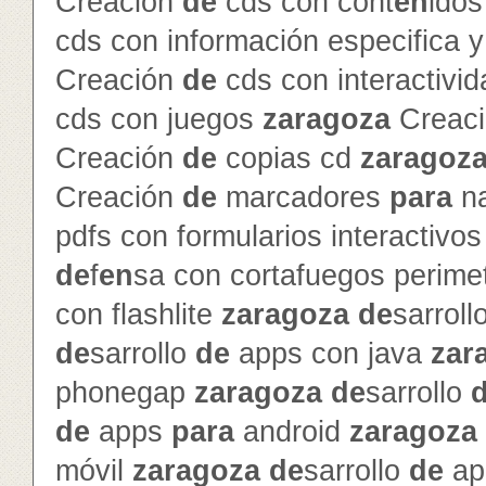
Creación
de
cds con cont
en
ido
cds con información especifica 
Creación
de
cds con interactivi
cds con juegos
zaragoza
Creac
Creación
de
copias cd
zaragoz
Creación
de
marcadores
para
na
pdfs con formularios interactivo
de
f
en
sa con cortafuegos perime
con flashlite
zaragoza
de
sarroll
de
sarrollo
de
apps con java
zar
phonegap
zaragoza
de
sarrollo
de
apps
para
android
zaragoza
móvil
zaragoza
de
sarrollo
de
ap