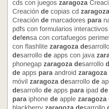
cds con juegos
zaragoza
Creac
Creación
de
copias cd
zaragoz
Creación
de
marcadores
para
na
pdfs con formularios interactivo
de
f
en
sa con cortafuegos perime
con flashlite
zaragoza
de
sarroll
de
sarrollo
de
apps con java
zar
phonegap
zaragoza
de
sarrollo
de
apps
para
android
zaragoza
móvil
zaragoza
de
sarrollo
de
ap
de
sarrollo
de
apps
para
ipad
de
para
iphone
de
apple
zaragoza
blackberry
zaragoza
de
sarrollo