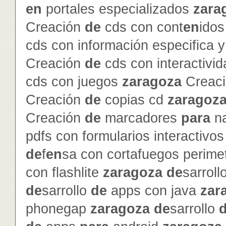
en
portales especializados
zara
Creación
de
cds con cont
en
ido
cds con información especifica 
Creación
de
cds con interactivi
cds con juegos
zaragoza
Creac
Creación
de
copias cd
zaragoz
Creación
de
marcadores
para
na
pdfs con formularios interactivo
de
f
en
sa con cortafuegos perime
con flashlite
zaragoza
de
sarroll
de
sarrollo
de
apps con java
zar
phonegap
zaragoza
de
sarrollo