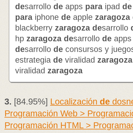
de
sarrollo
de
apps
para
ipad
de
para
iphone
de
apple
zaragoza
blackberry
zaragoza
de
sarrollo
hp
zaragoza
de
sarrollo
de
app
de
sarrollo
de
consursos y jueg
estrategia
de
viralidad
zaragoza
viralidad
zaragoza
3.
[84.95%]
Localización
de
dosne
Programación Web > Programació
Programación HTML > Programa