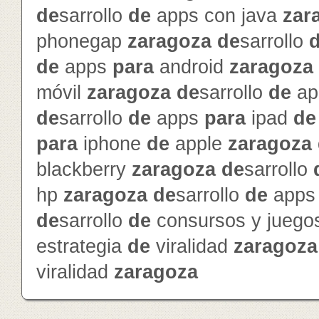
de
sarrollo
de
apps con java
zar
phonegap
zaragoza
de
sarrollo
de
apps
para
android
zaragoza
móvil
zaragoza
de
sarrollo
de
ap
de
sarrollo
de
apps
para
ipad
de
para
iphone
de
apple
zaragoza
blackberry
zaragoza
de
sarrollo
hp
zaragoza
de
sarrollo
de
app
de
sarrollo
de
consursos y jueg
estrategia
de
viralidad
zaragoza
viralidad
zaragoza