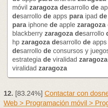
móvil
zaragoza
de
sarrollo
de
ap
de
sarrollo
de
apps
para
ipad
de
para
iphone
de
apple
zaragoza
blackberry
zaragoza
de
sarrollo
hp
zaragoza
de
sarrollo
de
app
de
sarrollo
de
consursos y jueg
estrategia
de
viralidad
zaragoza
viralidad
zaragoza
12.
[83.24%]
Contactar con dosne
Web > Programación móvil > Pr