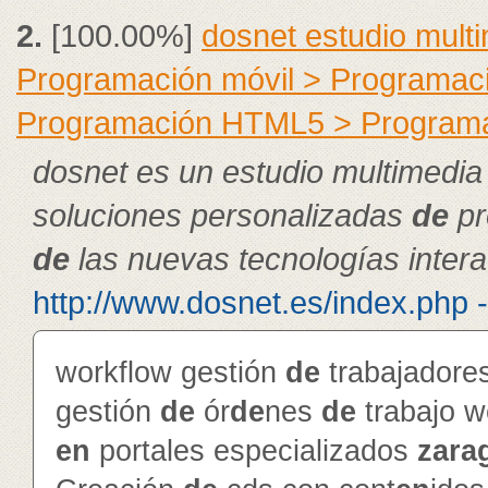
2.
[100.00%]
dosnet estudio mult
Programación móvil > Programac
Programación HTML5 > Program
dosnet es un estudio multimedia
soluciones personalizadas
de
pr
de
las nuevas tecnologías intera
http://www.dosnet.es/index.php 
workflow gestión
de
trabajador
gestión
de
ór
de
nes
de
trabajo 
en
portales especializados
zara