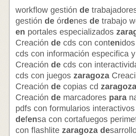
workflow gestión
de
trabajador
gestión
de
ór
de
nes
de
trabajo 
en
portales especializados
zara
Creación
de
cds con cont
en
ido
cds con información especifica 
Creación
de
cds con interactivi
cds con juegos
zaragoza
Creac
Creación
de
copias cd
zaragoz
Creación
de
marcadores
para
na
pdfs con formularios interactivo
de
f
en
sa con cortafuegos perime
con flashlite
zaragoza
de
sarroll