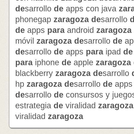
de
sarrollo
de
apps con java
zar
phonegap
zaragoza
de
sarrollo
de
apps
para
android
zaragoza
móvil
zaragoza
de
sarrollo
de
ap
de
sarrollo
de
apps
para
ipad
de
para
iphone
de
apple
zaragoza
blackberry
zaragoza
de
sarrollo
hp
zaragoza
de
sarrollo
de
app
de
sarrollo
de
consursos y jueg
estrategia
de
viralidad
zaragoza
viralidad
zaragoza