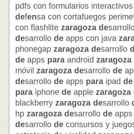
pdfs con formularios interactivo
de
f
en
sa con cortafuegos perime
con flashlite
zaragoza
de
sarroll
de
sarrollo
de
apps con java
zar
phonegap
zaragoza
de
sarrollo
de
apps
para
android
zaragoza
móvil
zaragoza
de
sarrollo
de
ap
de
sarrollo
de
apps
para
ipad
de
para
iphone
de
apple
zaragoza
blackberry
zaragoza
de
sarrollo
hp
zaragoza
de
sarrollo
de
app
de
sarrollo
de
consursos y jueg