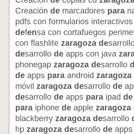
Creación
de
copias cd
zaragoz
Creación
de
marcadores
para
na
pdfs con formularios interactivo
de
f
en
sa con cortafuegos perime
con flashlite
zaragoza
de
sarroll
de
sarrollo
de
apps con java
zar
phonegap
zaragoza
de
sarrollo
de
apps
para
android
zaragoza
móvil
zaragoza
de
sarrollo
de
ap
de
sarrollo
de
apps
para
ipad
de
para
iphone
de
apple
zaragoza
blackberry
zaragoza
de
sarrollo
hp
zaragoza
de
sarrollo
de
app