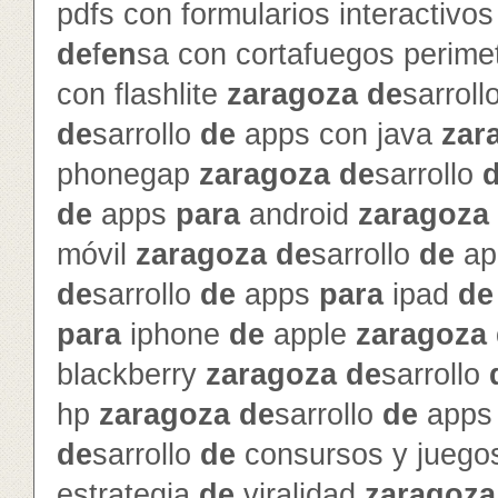
pdfs con formularios interactivo
de
f
en
sa con cortafuegos perime
con flashlite
zaragoza
de
sarroll
de
sarrollo
de
apps con java
zar
phonegap
zaragoza
de
sarrollo
de
apps
para
android
zaragoza
móvil
zaragoza
de
sarrollo
de
ap
de
sarrollo
de
apps
para
ipad
de
para
iphone
de
apple
zaragoza
blackberry
zaragoza
de
sarrollo
hp
zaragoza
de
sarrollo
de
app
de
sarrollo
de
consursos y jueg
estrategia
de
viralidad
zaragoza