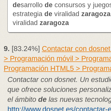
de
sarrollo
de
consursos y jueg
estrategia
de
viralidad
zaragoza
viralidad
zaragoza
9.
[83.24%]
Contactar con dosnet
> Programación móvil > Program
Programación HTML5 > Program
Contactar con dosnet. Un estudi
que ofrece soluciones personal
el ámbito
de
las nuevas tecnolog
http://www.dosnet.es/contactar-