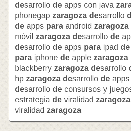
de
sarrollo
de
apps con java
zar
phonegap
zaragoza
de
sarrollo
de
apps
para
android
zaragoza
móvil
zaragoza
de
sarrollo
de
ap
de
sarrollo
de
apps
para
ipad
de
para
iphone
de
apple
zaragoza
blackberry
zaragoza
de
sarrollo
hp
zaragoza
de
sarrollo
de
app
de
sarrollo
de
consursos y jueg
estrategia
de
viralidad
zaragoza
viralidad
zaragoza