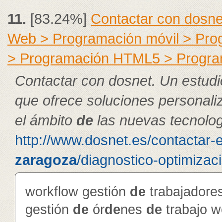
11.
[83.24%]
Contactar con dosne
Web > Programación móvil > Pr
> Programación HTML5 > Progra
Contactar con dosnet. Un estudi
que ofrece soluciones personal
el ámbito
de
las nuevas tecnolog
http://www.dosnet.es/contactar-
zaragoza
/diagnostico-optimizac
workflow gestión
de
trabajador
gestión
de
ór
de
nes
de
trabajo 