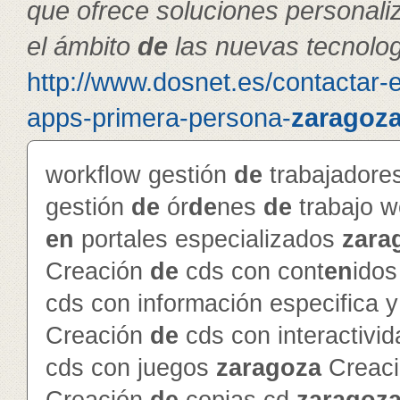
que ofrece soluciones personal
el ámbito
de
las nuevas tecnolog
http://www.dosnet.es/contactar-
apps-primera-persona-
zaragoz
workflow gestión
de
trabajador
gestión
de
ór
de
nes
de
trabajo 
en
portales especializados
zara
Creación
de
cds con cont
en
ido
cds con información especifica 
Creación
de
cds con interactivi
cds con juegos
zaragoza
Creac