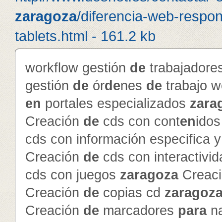
zaragoza
/diferencia-web-respon
tablets.html - 161.2 kb
workflow gestión
de
trabajador
gestión
de
ór
de
nes
de
trabajo 
en
portales especializados
zara
Creación
de
cds con cont
en
ido
cds con información especifica 
Creación
de
cds con interactivi
cds con juegos
zaragoza
Creac
Creación
de
copias cd
zaragoz
Creación
de
marcadores
para
na