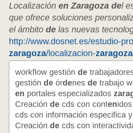
Localización
en
Zaragoza
de
l e
que ofrece soluciones personal
el ámbito
de
las nuevas tecnolog
http://www.dosnet.es/estudio-pr
zaragoza
/localizacion-
zaragoza
workflow gestión
de
trabajador
gestión
de
ór
de
nes
de
trabajo 
en
portales especializados
zara
Creación
de
cds con cont
en
ido
cds con información especifica 
Creación
de
cds con interactivi