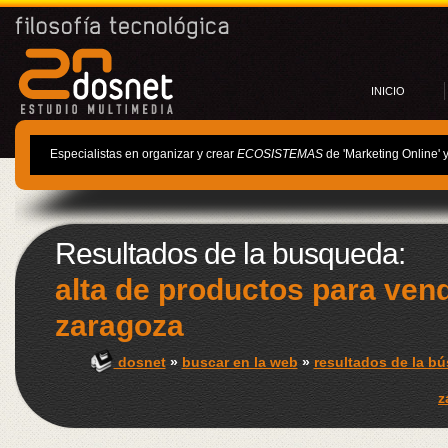
INICIO
Especialistas en organizar y crear
ECOSISTEMAS
de 'Marketing Online' 
Resultados de la busqueda:
alta de productos para ven
zaragoza
dosnet
»
buscar en la web
»
resultados de la b
z