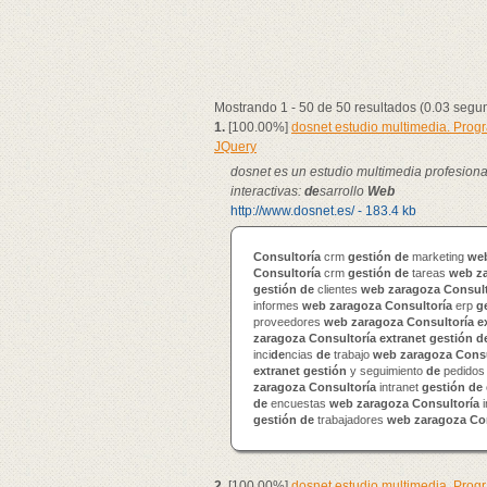
Mostrando 1 - 50 de 50 resultados (0.03 segu
1.
[100.00%]
dosnet estudio multimedia. Pro
JQuery
dosnet es un estudio multimedia profesion
interactivas:
de
sarrollo
Web
http://www.dosnet.es/ - 183.4 kb
Consultoría
crm
gestión
de
marketing
we
Consultoría
crm
gestión
de
tareas
web
z
gestión
de
clientes
web
zaragoza
Consult
informes
web
zaragoza
Consultoría
erp
g
proveedores
web
zaragoza
Consultoría
e
zaragoza
Consultoría
extranet
gestión
d
inci
de
ncias
de
trabajo
web
zaragoza
Consu
extranet
gestión
y seguimiento
de
pedido
zaragoza
Consultoría
intranet
gestión
de
de
encuestas
web
zaragoza
Consultoría
i
gestión
de
trabajadores
web
zaragoza
Co
2.
[100.00%]
dosnet estudio multimedia. Pro