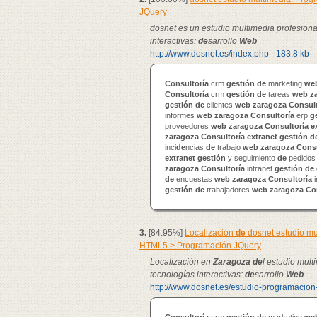
JQuery
dosnet es un estudio multimedia profesion
interactivas:
de
sarrollo
Web
http://www.dosnet.es/index.php - 183.8 kb
Consultoría
crm
gestión
de
marketing
we
Consultoría
crm
gestión
de
tareas
web
z
gestión
de
clientes
web
zaragoza
Consult
informes
web
zaragoza
Consultoría
erp
g
proveedores
web
zaragoza
Consultoría
e
zaragoza
Consultoría
extranet
gestión
d
inci
de
ncias
de
trabajo
web
zaragoza
Consu
extranet
gestión
y seguimiento
de
pedido
zaragoza
Consultoría
intranet
gestión
de
de
encuestas
web
zaragoza
Consultoría
i
gestión
de
trabajadores
web
zaragoza
Co
3.
[84.95%]
Localización
de
dosnet estudio mu
HTML5 > Programación JQuery
Localización en
Zaragoza
de
l estudio mul
tecnologías interactivas:
de
sarrollo
Web
http://www.dosnet.es/estudio-programacion