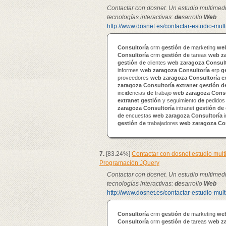
Contactar con dosnet. Un estudio multimed
tecnologías interactivas:
de
sarrollo
Web
http://www.dosnet.es/contactar-estudio-mul
Consultoría
crm
gestión
de
marketing
we
Consultoría
crm
gestión
de
tareas
web
z
gestión
de
clientes
web
zaragoza
Consult
informes
web
zaragoza
Consultoría
erp
g
proveedores
web
zaragoza
Consultoría
e
zaragoza
Consultoría
extranet
gestión
d
inci
de
ncias
de
trabajo
web
zaragoza
Consu
extranet
gestión
y seguimiento
de
pedido
zaragoza
Consultoría
intranet
gestión
de
de
encuestas
web
zaragoza
Consultoría
i
gestión
de
trabajadores
web
zaragoza
Co
7.
[83.24%]
Contactar con dosnet estudio mul
Programación JQuery
Contactar con dosnet. Un estudio multimed
tecnologías interactivas:
de
sarrollo
Web
http://www.dosnet.es/contactar-estudio-mul
Consultoría
crm
gestión
de
marketing
we
Consultoría
crm
gestión
de
tareas
web
z