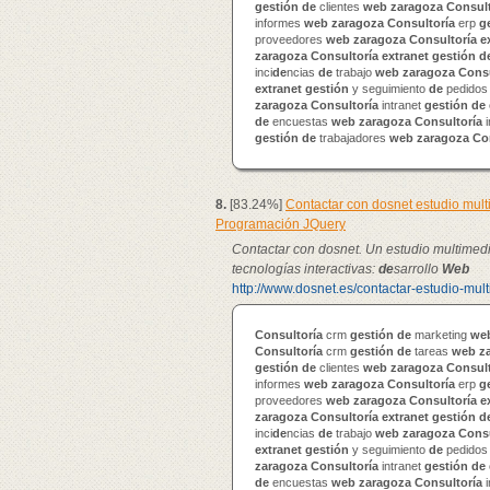
gestión
de
clientes
web
zaragoza
Consult
informes
web
zaragoza
Consultoría
erp
g
proveedores
web
zaragoza
Consultoría
e
zaragoza
Consultoría
extranet
gestión
d
inci
de
ncias
de
trabajo
web
zaragoza
Consu
extranet
gestión
y seguimiento
de
pedido
zaragoza
Consultoría
intranet
gestión
de
de
encuestas
web
zaragoza
Consultoría
i
gestión
de
trabajadores
web
zaragoza
Co
8.
[83.24%]
Contactar con dosnet estudio mul
Programación JQuery
Contactar con dosnet. Un estudio multimed
tecnologías interactivas:
de
sarrollo
Web
http://www.dosnet.es/contactar-estudio-mul
Consultoría
crm
gestión
de
marketing
we
Consultoría
crm
gestión
de
tareas
web
z
gestión
de
clientes
web
zaragoza
Consult
informes
web
zaragoza
Consultoría
erp
g
proveedores
web
zaragoza
Consultoría
e
zaragoza
Consultoría
extranet
gestión
d
inci
de
ncias
de
trabajo
web
zaragoza
Consu
extranet
gestión
y seguimiento
de
pedido
zaragoza
Consultoría
intranet
gestión
de
de
encuestas
web
zaragoza
Consultoría
i