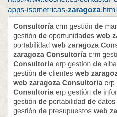
apps-isometricas-
zaragoza
.html
Consultoría
crm gestión
de
mar
gestión
de
oportunida
de
s
web
z
portabilidad
web
zaragoza
Cons
zaragoza
Consultoría
crm gest
Consultoría
erp gestión
de
alba
gestión
de
clientes
web
zarago
web
zaragoza
Consultoría
erp 
Consultoría
erp gestión
de
info
gestión
de
portabilidad
de
dato
gestión
de
presupuestos
web
z