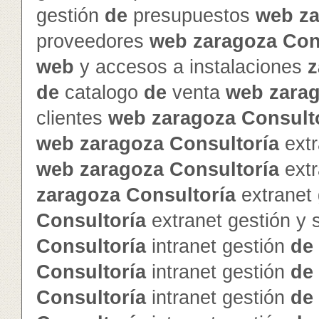
gestión
de
presupuestos
web
z
proveedores
web
zaragoza
Con
web
y accesos a instalaciones
z
de
catalogo
de
venta
web
zara
clientes
web
zaragoza
Consult
web
zaragoza
Consultoría
extr
web
zaragoza
Consultoría
extr
zaragoza
Consultoría
extranet
Consultoría
extranet gestión y
Consultoría
intranet gestión
de
Consultoría
intranet gestión
de
Consultoría
intranet gestión
de