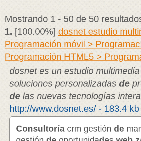
Mostrando 1 - 50 de 50 resultado
1.
[100.00%]
dosnet estudio mult
Programación móvil > Programac
Programación HTML5 > Program
dosnet es un estudio multimedia
soluciones personalizadas
de
pr
de
las nuevas tecnologías intera
http://www.dosnet.es/ - 183.4 kb
Consultoría
crm gestión
de
mar
gestión
de
oportunida
de
s
web
z