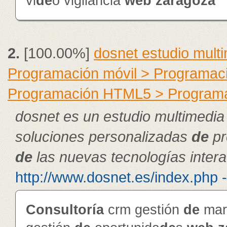
vi
de
o vigilancia
web
zaragoza
2.
[100.00%]
dosnet estudio mult
Programación móvil > Programac
Programación HTML5 > Program
dosnet es un estudio multimedia
soluciones personalizadas
de
pr
de
las nuevas tecnologías intera
http://www.dosnet.es/index.php 
Consultoría
crm gestión
de
mar