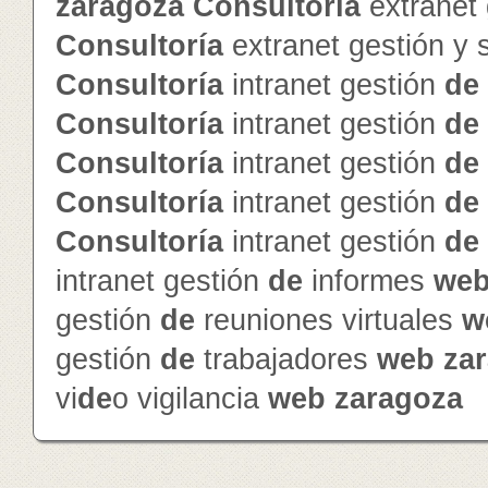
zaragoza
Consultoría
extranet
Consultoría
extranet gestión y
Consultoría
intranet gestión
de
Consultoría
intranet gestión
de
Consultoría
intranet gestión
de
Consultoría
intranet gestión
de
Consultoría
intranet gestión
de
intranet gestión
de
informes
we
gestión
de
reuniones virtuales
w
gestión
de
trabajadores
web
za
vi
de
o vigilancia
web
zaragoza