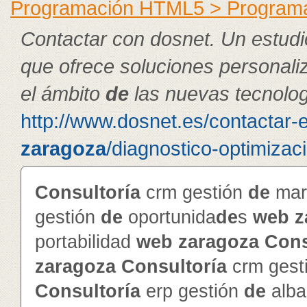
Programación HTML5 > Program
Contactar con dosnet. Un estudi
que ofrece soluciones personal
el ámbito
de
las nuevas tecnolog
http://www.dosnet.es/contactar-
zaragoza
/diagnostico-optimizac
Consultoría
crm gestión
de
mar
gestión
de
oportunida
de
s
web
z
portabilidad
web
zaragoza
Cons
zaragoza
Consultoría
crm gest
Consultoría
erp gestión
de
alba