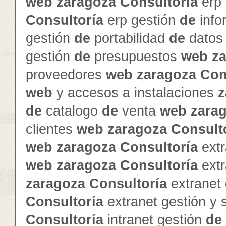
web
zaragoza
Consultoría
erp 
Consultoría
erp gestión
de
info
gestión
de
portabilidad
de
dato
gestión
de
presupuestos
web
z
proveedores
web
zaragoza
Con
web
y accesos a instalaciones
z
de
catalogo
de
venta
web
zara
clientes
web
zaragoza
Consult
web
zaragoza
Consultoría
extr
web
zaragoza
Consultoría
extr
zaragoza
Consultoría
extranet
Consultoría
extranet gestión y
Consultoría
intranet gestión
de