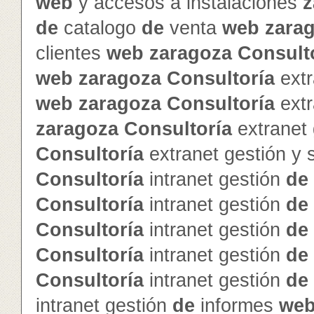
web
y accesos a instalaciones
z
de
catalogo
de
venta
web
zara
clientes
web
zaragoza
Consult
web
zaragoza
Consultoría
extr
web
zaragoza
Consultoría
extr
zaragoza
Consultoría
extranet
Consultoría
extranet gestión y
Consultoría
intranet gestión
de
Consultoría
intranet gestión
de
Consultoría
intranet gestión
de
Consultoría
intranet gestión
de
Consultoría
intranet gestión
de
intranet gestión
de
informes
we