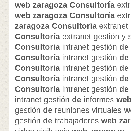
web
zaragoza
Consultoría
extr
web
zaragoza
Consultoría
extr
zaragoza
Consultoría
extranet
Consultoría
extranet gestión y
Consultoría
intranet gestión
de
Consultoría
intranet gestión
de
Consultoría
intranet gestión
de
Consultoría
intranet gestión
de
Consultoría
intranet gestión
de
intranet gestión
de
informes
we
gestión
de
reuniones virtuales
w
gestión
de
trabajadores
web
za