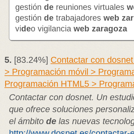
gestión
de
reuniones virtuales
w
gestión
de
trabajadores
web
za
vi
de
o vigilancia
web
zaragoza
5.
[83.24%]
Contactar con dosnet
> Programación móvil > Program
Programación HTML5 > Program
Contactar con dosnet. Un estudi
que ofrece soluciones personal
el ámbito
de
las nuevas tecnolog
http://www.dosnet.es/contactar-