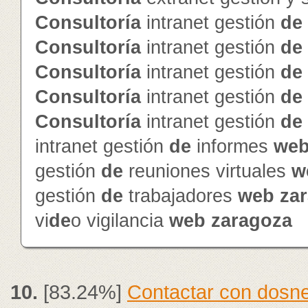
Consultoría
intranet gestión
de
Consultoría
intranet gestión
de
Consultoría
intranet gestión
de
Consultoría
intranet gestión
de
Consultoría
intranet gestión
de
intranet gestión
de
informes
we
gestión
de
reuniones virtuales
w
gestión
de
trabajadores
web
za
vi
de
o vigilancia
web
zaragoza
10.
[83.24%]
Contactar con dosne