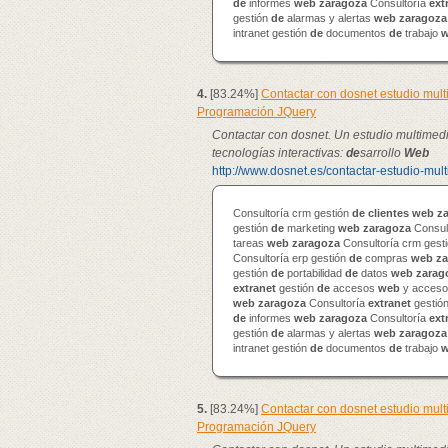
de
informes
web
zaragoza
Consultoría
ext
gestión
de
alarmas y alertas
web
zaragoza
intranet gestión
de
documentos
de
trabajo
4.
[83.24%]
Contactar con dosnet estudio mul
Programación JQuery
Contactar con dosnet. Un estudio multimed
tecnologías interactivas:
de
sarrollo
Web
http://www.dosnet.es/contactar-estudio-mul
Consultoría crm gestión
de
clientes
web
z
gestión
de
marketing
web
zaragoza
Consul
tareas
web
zaragoza
Consultoría crm gest
Consultoría erp gestión
de
compras
web
za
gestión
de
portabilidad
de
datos
web
zarag
extranet
gestión
de
accesos
web
y accesos
web
zaragoza
Consultoría
extranet
gestió
de
informes
web
zaragoza
Consultoría
ext
gestión
de
alarmas y alertas
web
zaragoza
intranet gestión
de
documentos
de
trabajo
5.
[83.24%]
Contactar con dosnet estudio mul
Programación JQuery