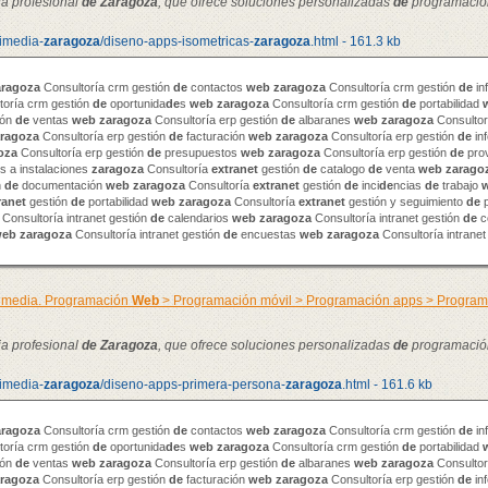
ia profesional
de
Zaragoza
, que ofrece soluciones personalizadas
de
programació
timedia-
zaragoza
/diseno-apps-isometricas-
zaragoza
.html - 161.3 kb
aragoza
Consultoría crm gestión
de
contactos
web
zaragoza
Consultoría crm gestión
de
in
toría crm gestión
de
oportunida
de
s
web
zaragoza
Consultoría crm gestión
de
portabilidad
ión
de
ventas
web
zaragoza
Consultoría erp gestión
de
albaranes
web
zaragoza
Consultor
ragoza
Consultoría erp gestión
de
facturación
web
zaragoza
Consultoría erp gestión
de
in
oza
Consultoría erp gestión
de
presupuestos
web
zaragoza
Consultoría erp gestión
de
pro
 a instalaciones
zaragoza
Consultoría
extranet
gestión
de
catalogo
de
venta
web
zarago
n
de
documentación
web
zaragoza
Consultoría
extranet
gestión
de
inci
de
ncias
de
trabajo
ranet
gestión
de
portabilidad
web
zaragoza
Consultoría
extranet
gestión y seguimiento
de
p
Consultoría intranet gestión
de
calendarios
web
zaragoza
Consultoría intranet gestión
de
c
web
zaragoza
Consultoría intranet gestión
de
encuestas
web
zaragoza
Consultoría intranet
timedia. Programación
Web
> Programación móvil > Programación apps > Progra
ia profesional
de
Zaragoza
, que ofrece soluciones personalizadas
de
programació
timedia-
zaragoza
/diseno-apps-primera-persona-
zaragoza
.html - 161.6 kb
aragoza
Consultoría crm gestión
de
contactos
web
zaragoza
Consultoría crm gestión
de
in
toría crm gestión
de
oportunida
de
s
web
zaragoza
Consultoría crm gestión
de
portabilidad
ión
de
ventas
web
zaragoza
Consultoría erp gestión
de
albaranes
web
zaragoza
Consultor
ragoza
Consultoría erp gestión
de
facturación
web
zaragoza
Consultoría erp gestión
de
in