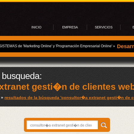
INICIO
EMPRESA
SERVICIOS
Desarr
SISTEMAS
de 'Marketing Online' y 'Programación Empresarial Online' »
Progr
Aloja
Campa
E-mail
Progra
a busqueda:
Comerc
xtranet gesti�n de clientes we
Softwa
Diseñ
»
resultados de la búsqueda 'consultor�a extranet gesti�n de c