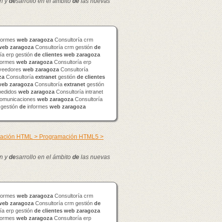
n y
de
sarrollo en el ámbito
de
las nuevas
formes
web
zaragoza
Consultoría crm
web
zaragoza
Consultoría crm gestión
de
ía erp gestión
de
clientes
web
zaragoza
formes
web
zaragoza
Consultoría erp
veedores
web
zaragoza
Consultoría
za
Consultoría
extranet
gestión
de
clientes
web
zaragoza
Consultoría
extranet
gestión
edidos
web
zaragoza
Consultoría intranet
omunicaciones
web
zaragoza
Consultoría
 gestión
de
informes
web
zaragoza
mación HTML > Programación HTML5 >
n y
de
sarrollo en el ámbito
de
las nuevas
formes
web
zaragoza
Consultoría crm
web
zaragoza
Consultoría crm gestión
de
ía erp gestión
de
clientes
web
zaragoza
formes
web
zaragoza
Consultoría erp