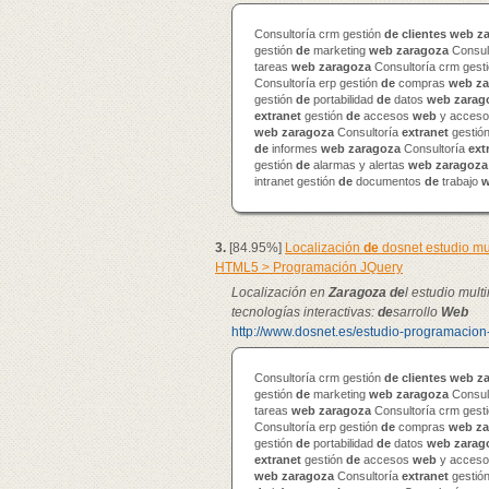
Consultoría crm gestión
de
clientes
web
z
gestión
de
marketing
web
zaragoza
Consul
tareas
web
zaragoza
Consultoría crm gest
Consultoría erp gestión
de
compras
web
za
gestión
de
portabilidad
de
datos
web
zarag
extranet
gestión
de
accesos
web
y accesos
web
zaragoza
Consultoría
extranet
gestió
de
informes
web
zaragoza
Consultoría
ext
gestión
de
alarmas y alertas
web
zaragoza
intranet gestión
de
documentos
de
trabajo
3.
[84.95%]
Localización
de
dosnet estudio mu
HTML5 > Programación JQuery
Localización en
Zaragoza
de
l estudio mul
tecnologías interactivas:
de
sarrollo
Web
http://www.dosnet.es/estudio-programacion
Consultoría crm gestión
de
clientes
web
z
gestión
de
marketing
web
zaragoza
Consul
tareas
web
zaragoza
Consultoría crm gest
Consultoría erp gestión
de
compras
web
za
gestión
de
portabilidad
de
datos
web
zarag
extranet
gestión
de
accesos
web
y accesos
web
zaragoza
Consultoría
extranet
gestió