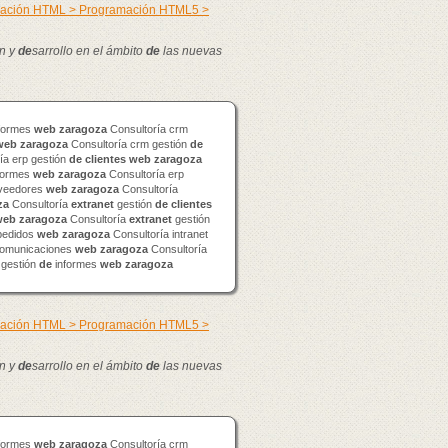
mación HTML > Programación HTML5 >
n y
de
sarrollo en el ámbito
de
las nuevas
formes
web
zaragoza
Consultoría crm
web
zaragoza
Consultoría crm gestión
de
ía erp gestión
de
clientes
web
zaragoza
formes
web
zaragoza
Consultoría erp
veedores
web
zaragoza
Consultoría
za
Consultoría
extranet
gestión
de
clientes
web
zaragoza
Consultoría
extranet
gestión
edidos
web
zaragoza
Consultoría intranet
omunicaciones
web
zaragoza
Consultoría
 gestión
de
informes
web
zaragoza
mación HTML > Programación HTML5 >
n y
de
sarrollo en el ámbito
de
las nuevas
formes
web
zaragoza
Consultoría crm