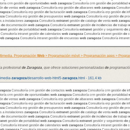
toría crm gestión
de
oportunida
de
s
web
zaragoza
Consultoría crm gestión
de
portabilidad
ión
de
ventas
web
zaragoza
Consultoría erp gestión
de
albaranes
web
zaragoza
Consultor
ragoza
Consultoría erp gestión
de
facturación
web
zaragoza
Consultoría erp gestión
de
in
oza
Consultoría erp gestión
de
presupuestos
web
zaragoza
Consultoría erp gestión
de
pro
 a instalaciones
zaragoza
Consultoría
extranet
gestión
de
catalogo
de
venta
web
zarago
n
de
documentación
web
zaragoza
Consultoría
extranet
gestión
de
inci
de
ncias
de
trabajo
ranet
gestión
de
portabilidad
web
zaragoza
Consultoría
extranet
gestión y seguimiento
de
p
Consultoría intranet gestión
de
calendarios
web
zaragoza
Consultoría intranet gestión
de
c
web
zaragoza
Consultoría intranet gestión
de
encuestas
web
zaragoza
Consultoría intranet
ultimedia. Programación
Web
> Programación móvil > Programación apps > Prog
ia profesional
de
Zaragoza
, que ofrece soluciones personalizadas
de
programació
timedia-
zaragoza
/desarrollo-web-html5-
zaragoza
.html - 161.4 kb
aragoza
Consultoría crm gestión
de
contactos
web
zaragoza
Consultoría crm gestión
de
in
toría crm gestión
de
oportunida
de
s
web
zaragoza
Consultoría crm gestión
de
portabilidad
ión
de
ventas
web
zaragoza
Consultoría erp gestión
de
albaranes
web
zaragoza
Consultor
ragoza
Consultoría erp gestión
de
facturación
web
zaragoza
Consultoría erp gestión
de
in
oza
Consultoría erp gestión
de
presupuestos
web
zaragoza
Consultoría erp gestión
de
pro
 a instalaciones
zaragoza
Consultoría
extranet
gestión
de
catalogo
de
venta
web
zarago
n
de
documentación
web
zaragoza
Consultoría
extranet
gestión
de
inci
de
ncias
de
trabajo
ranet
gestión
de
portabilidad
web
zaragoza
Consultoría
extranet
gestión y seguimiento
de
p
Consultoría intranet gestión
de
calendarios
web
zaragoza
Consultoría intranet gestión
de
c
web
zaragoza
Consultoría intranet gestión
de
encuestas
web
zaragoza
Consultoría intranet