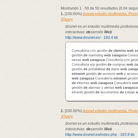
Mostrando 1 - 50 de 50 resultados (0.04 segu
1.
[100.00%]
dosnet estudio multimedia. Pro
JQuery
dosnet es un estudio multimedia profesion
interactivas:
de
sarrollo
Web
http://www.dosnet.es/ - 183.4 kb
Consultoría crm gestión
de
clientes
web
z
gestión
de
marketing
web
zaragoza
Consul
tareas
web
zaragoza
Consultoría crm gest
Consultoría erp gestión
de
compras
web
za
gestión
de
portabilidad
de
datos
web
zarag
extranet
gestión
de
accesos
web
y accesos
web
zaragoza
Consultoría
extranet
gestió
de
informes
web
zaragoza
Consultoría
ext
gestión
de
alarmas y alertas
web
zaragoza
intranet gestión
de
documentos
de
trabajo
2.
[100.00%]
dosnet estudio multimedia. Pro
JQuery
dosnet es un estudio multimedia profesion
interactivas:
de
sarrollo
Web
http://www.dosnet.es/index.php - 183.8 kb