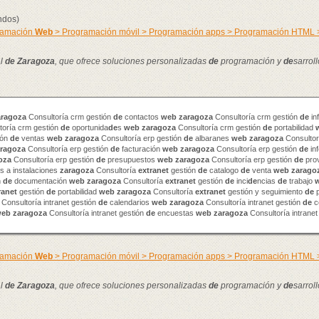
ndos)
gramación
Web
> Programación móvil > Programación apps > Programación HTML
al
de
Zaragoza
, que ofrece soluciones personalizadas
de
programación y
de
sarrol
aragoza
Consultoría crm gestión
de
contactos
web
zaragoza
Consultoría crm gestión
de
in
toría crm gestión
de
oportunida
de
s
web
zaragoza
Consultoría crm gestión
de
portabilidad
ión
de
ventas
web
zaragoza
Consultoría erp gestión
de
albaranes
web
zaragoza
Consultor
ragoza
Consultoría erp gestión
de
facturación
web
zaragoza
Consultoría erp gestión
de
in
oza
Consultoría erp gestión
de
presupuestos
web
zaragoza
Consultoría erp gestión
de
pro
 a instalaciones
zaragoza
Consultoría
extranet
gestión
de
catalogo
de
venta
web
zarago
n
de
documentación
web
zaragoza
Consultoría
extranet
gestión
de
inci
de
ncias
de
trabajo
ranet
gestión
de
portabilidad
web
zaragoza
Consultoría
extranet
gestión y seguimiento
de
p
Consultoría intranet gestión
de
calendarios
web
zaragoza
Consultoría intranet gestión
de
c
web
zaragoza
Consultoría intranet gestión
de
encuestas
web
zaragoza
Consultoría intranet
gramación
Web
> Programación móvil > Programación apps > Programación HTML
al
de
Zaragoza
, que ofrece soluciones personalizadas
de
programación y
de
sarrol