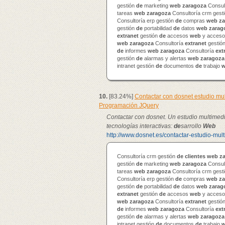
gestión
de
marketing
web
zaragoza
Consul
tareas
web
zaragoza
Consultoría crm gest
Consultoría erp gestión
de
compras
web
za
gestión
de
portabilidad
de
datos
web
zarag
extranet
gestión
de
accesos
web
y accesos
web
zaragoza
Consultoría
extranet
gestió
de
informes
web
zaragoza
Consultoría
ext
gestión
de
alarmas y alertas
web
zaragoza
intranet gestión
de
documentos
de
trabajo
10.
[83.24%]
Contactar con dosnet estudio m
Programación JQuery
Contactar con dosnet. Un estudio multimed
tecnologías interactivas:
de
sarrollo
Web
http://www.dosnet.es/contactar-estudio-mul
Consultoría crm gestión
de
clientes
web
z
gestión
de
marketing
web
zaragoza
Consul
tareas
web
zaragoza
Consultoría crm gest
Consultoría erp gestión
de
compras
web
za
gestión
de
portabilidad
de
datos
web
zarag
extranet
gestión
de
accesos
web
y accesos
web
zaragoza
Consultoría
extranet
gestió
de
informes
web
zaragoza
Consultoría
ext
gestión
de
alarmas y alertas
web
zaragoza
intranet gestión
de
documentos
de
trabajo