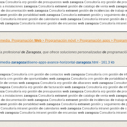
oza
Consultoría erp gestión
de
presupuestos
web
zaragoza
Consultoría erp gestión
de
pro
 a instalaciones
zaragoza
Consultoría
extranet
gestión
de
catalogo
de
venta
web
zarago
n
de
documentación
web
zaragoza
Consultoría
extranet
gestión
de
inci
de
ncias
de
trabajo
ranet
gestión
de
portabilidad
web
zaragoza
Consultoría
extranet
gestión y seguimiento
de
p
Consultoría intranet gestión
de
calendarios
web
zaragoza
Consultoría intranet gestión
de
c
web
zaragoza
Consultoría intranet gestión
de
encuestas
web
zaragoza
Consultoría intranet
timedia. Programación
Web
> Programación móvil > Programación apps > Progra
ia profesional
de
Zaragoza
, que ofrece soluciones personalizadas
de
programació
timedia-
zaragoza
/diseno-apps-avance-horizontal-
zaragoza
.html - 161.3 kb
aragoza
Consultoría crm gestión
de
contactos
web
zaragoza
Consultoría crm gestión
de
in
toría crm gestión
de
oportunida
de
s
web
zaragoza
Consultoría crm gestión
de
portabilidad
ión
de
ventas
web
zaragoza
Consultoría erp gestión
de
albaranes
web
zaragoza
Consultor
ragoza
Consultoría erp gestión
de
facturación
web
zaragoza
Consultoría erp gestión
de
in
oza
Consultoría erp gestión
de
presupuestos
web
zaragoza
Consultoría erp gestión
de
pro
 a instalaciones
zaragoza
Consultoría
extranet
gestión
de
catalogo
de
venta
web
zarago
n
de
documentación
web
zaragoza
Consultoría
extranet
gestión
de
inci
de
ncias
de
trabajo
ranet
gestión
de
portabilidad
web
zaragoza
Consultoría
extranet
gestión y seguimiento
de
p
Consultoría intranet gestión
de
calendarios
web
zaragoza
Consultoría intranet gestión
de
c
web
zaragoza
Consultoría intranet gestión
de
encuestas
web
zaragoza
Consultoría intranet