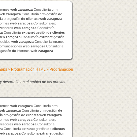
formes
web
zaragoza
Consultoría crm
web
zaragoza
Consultoría crm gestión
de
ía erp gestión
de
clientes
web
zaragoza
formes
web
zaragoza
Consultoría erp
veedores
web
zaragoza
Consultoría
za
Consultoría
extranet
gestión
de
clientes
web
zaragoza
Consultoría
extranet
gestión
edidos
web
zaragoza
Consultoría intranet
omunicaciones
web
zaragoza
Consultoría
 gestión
de
informes
web
zaragoza
 apps > Programación HTML > Programación
 y
de
sarrollo en el ámbito
de
las nuevas
formes
web
zaragoza
Consultoría crm
web
zaragoza
Consultoría crm gestión
de
ía erp gestión
de
clientes
web
zaragoza
formes
web
zaragoza
Consultoría erp
veedores
web
zaragoza
Consultoría
za
Consultoría
extranet
gestión
de
clientes
web
zaragoza
Consultoría
extranet
gestión