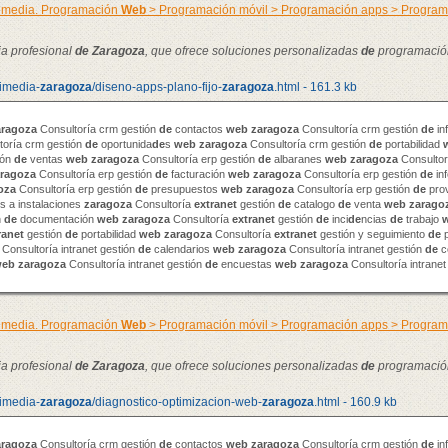
timedia. Programación
Web
> Programación móvil > Programación apps > Progra
ia profesional
de
Zaragoza
, que ofrece soluciones personalizadas
de
programació
timedia-
zaragoza
/diseno-apps-plano-fijo-
zaragoza
.html - 161.3 kb
aragoza
Consultoría crm gestión
de
contactos
web
zaragoza
Consultoría crm gestión
de
in
toría crm gestión
de
oportunida
de
s
web
zaragoza
Consultoría crm gestión
de
portabilidad
ión
de
ventas
web
zaragoza
Consultoría erp gestión
de
albaranes
web
zaragoza
Consultor
ragoza
Consultoría erp gestión
de
facturación
web
zaragoza
Consultoría erp gestión
de
in
oza
Consultoría erp gestión
de
presupuestos
web
zaragoza
Consultoría erp gestión
de
pro
 a instalaciones
zaragoza
Consultoría
extranet
gestión
de
catalogo
de
venta
web
zarago
n
de
documentación
web
zaragoza
Consultoría
extranet
gestión
de
inci
de
ncias
de
trabajo
ranet
gestión
de
portabilidad
web
zaragoza
Consultoría
extranet
gestión y seguimiento
de
p
Consultoría intranet gestión
de
calendarios
web
zaragoza
Consultoría intranet gestión
de
c
web
zaragoza
Consultoría intranet gestión
de
encuestas
web
zaragoza
Consultoría intranet
timedia. Programación
Web
> Programación móvil > Programación apps > Progra
ia profesional
de
Zaragoza
, que ofrece soluciones personalizadas
de
programació
timedia-
zaragoza
/diagnostico-optimizacion-web-
zaragoza
.html - 160.9 kb
aragoza
Consultoría crm gestión
de
contactos
web
zaragoza
Consultoría crm gestión
de
in