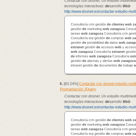
Contactar con dosnet. Un estudio multimed
tecnologías interactivas:
de
sarrollo
Web
http://www.dosnet.es/contactar-estudio-mul
Consultoría crm gestión
de
clientes
web
z
gestión
de
marketing
web
zaragoza
Consul
tareas
web
zaragoza
Consultoría crm gest
Consultoría erp gestión
de
compras
web
za
gestión
de
portabilidad
de
datos
web
zarag
extranet
gestión
de
accesos
web
y accesos
web
zaragoza
Consultoría
extranet
gestió
de
informes
web
zaragoza
Consultoría
ext
gestión
de
alarmas y alertas
web
zaragoza
intranet gestión
de
documentos
de
trabajo
6.
[83.24%]
Contactar con dosnet estudio mul
Programación JQuery
Contactar con dosnet. Un estudio multimed
tecnologías interactivas:
de
sarrollo
Web
http://www.dosnet.es/contactar-estudio-mul
Consultoría crm gestión
de
clientes
web
z
gestión
de
marketing
web
zaragoza
Consul
tareas
web
zaragoza
Consultoría crm gest
Consultoría erp gestión
de
compras
web
za