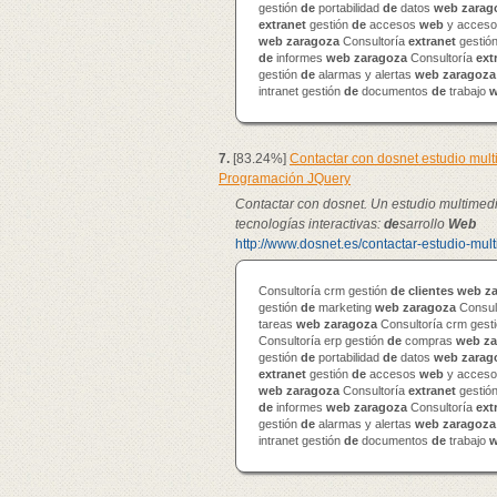
gestión
de
portabilidad
de
datos
web
zarag
extranet
gestión
de
accesos
web
y accesos
web
zaragoza
Consultoría
extranet
gestió
de
informes
web
zaragoza
Consultoría
ext
gestión
de
alarmas y alertas
web
zaragoza
intranet gestión
de
documentos
de
trabajo
7.
[83.24%]
Contactar con dosnet estudio mul
Programación JQuery
Contactar con dosnet. Un estudio multimed
tecnologías interactivas:
de
sarrollo
Web
http://www.dosnet.es/contactar-estudio-mul
Consultoría crm gestión
de
clientes
web
z
gestión
de
marketing
web
zaragoza
Consul
tareas
web
zaragoza
Consultoría crm gest
Consultoría erp gestión
de
compras
web
za
gestión
de
portabilidad
de
datos
web
zarag
extranet
gestión
de
accesos
web
y accesos
web
zaragoza
Consultoría
extranet
gestió
de
informes
web
zaragoza
Consultoría
ext
gestión
de
alarmas y alertas
web
zaragoza
intranet gestión
de
documentos
de
trabajo