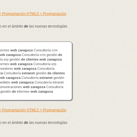
 > Programación HTML5 > Programación
lo en el ámbito
de
las nuevas tecnologías
formes
web
zaragoza
Consultoría crm
web
zaragoza
Consultoría crm gestión
de
ía erp gestión
de
clientes
web
zaragoza
formes
web
zaragoza
Consultoría erp
veedores
web
zaragoza
Consultoría
za
Consultoría
extranet
gestión
de
clientes
web
zaragoza
Consultoría
extranet
gestión
edidos
web
zaragoza
Consultoría intranet
omunicaciones
web
zaragoza
Consultoría
 gestión
de
informes
web
zaragoza
 > Programación HTML5 > Programación
lo en el ámbito
de
las nuevas tecnologías