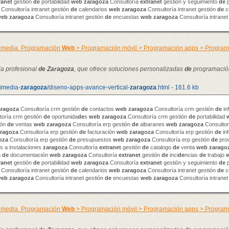
ranet
gestión
de
portabilidad
web
zaragoza
Consultoría
extranet
gestión y seguimiento
de
p
Consultoría intranet gestión
de
calendarios
web
zaragoza
Consultoría intranet gestión
de
c
web
zaragoza
Consultoría intranet gestión
de
encuestas
web
zaragoza
Consultoría intranet
timedia. Programación
Web
> Programación móvil > Programación apps > Progra
ia profesional
de
Zaragoza
, que ofrece soluciones personalizadas
de
programació
timedia-
zaragoza
/diseno-apps-avance-vertical-
zaragoza
.html - 161.6 kb
aragoza
Consultoría crm gestión
de
contactos
web
zaragoza
Consultoría crm gestión
de
in
toría crm gestión
de
oportunida
de
s
web
zaragoza
Consultoría crm gestión
de
portabilidad
ión
de
ventas
web
zaragoza
Consultoría erp gestión
de
albaranes
web
zaragoza
Consultor
ragoza
Consultoría erp gestión
de
facturación
web
zaragoza
Consultoría erp gestión
de
in
oza
Consultoría erp gestión
de
presupuestos
web
zaragoza
Consultoría erp gestión
de
pro
 a instalaciones
zaragoza
Consultoría
extranet
gestión
de
catalogo
de
venta
web
zarago
n
de
documentación
web
zaragoza
Consultoría
extranet
gestión
de
inci
de
ncias
de
trabajo
ranet
gestión
de
portabilidad
web
zaragoza
Consultoría
extranet
gestión y seguimiento
de
p
Consultoría intranet gestión
de
calendarios
web
zaragoza
Consultoría intranet gestión
de
c
web
zaragoza
Consultoría intranet gestión
de
encuestas
web
zaragoza
Consultoría intranet
timedia. Programación
Web
> Programación móvil > Programación apps > Progra