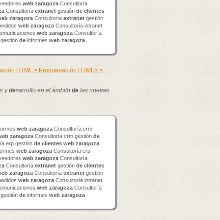
veedores
web
zaragoza
Consultoría
za
Consultoría
extranet
gestión
de
clientes
web
zaragoza
Consultoría
extranet
gestión
edidos
web
zaragoza
Consultoría intranet
omunicaciones
web
zaragoza
Consultoría
 gestión
de
informes
web
zaragoza
mación HTML > Programación HTML5 >
n y
de
sarrollo en el ámbito
de
las nuevas
formes
web
zaragoza
Consultoría crm
web
zaragoza
Consultoría crm gestión
de
ía erp gestión
de
clientes
web
zaragoza
formes
web
zaragoza
Consultoría erp
veedores
web
zaragoza
Consultoría
za
Consultoría
extranet
gestión
de
clientes
web
zaragoza
Consultoría
extranet
gestión
edidos
web
zaragoza
Consultoría intranet
omunicaciones
web
zaragoza
Consultoría
 gestión
de
informes
web
zaragoza