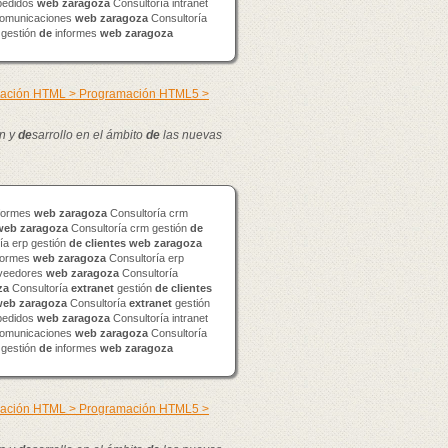
edidos
web
zaragoza
Consultoría intranet
omunicaciones
web
zaragoza
Consultoría
 gestión
de
informes
web
zaragoza
mación HTML > Programación HTML5 >
n y
de
sarrollo en el ámbito
de
las nuevas
formes
web
zaragoza
Consultoría crm
web
zaragoza
Consultoría crm gestión
de
ía erp gestión
de
clientes
web
zaragoza
formes
web
zaragoza
Consultoría erp
veedores
web
zaragoza
Consultoría
za
Consultoría
extranet
gestión
de
clientes
web
zaragoza
Consultoría
extranet
gestión
edidos
web
zaragoza
Consultoría intranet
omunicaciones
web
zaragoza
Consultoría
 gestión
de
informes
web
zaragoza
mación HTML > Programación HTML5 >