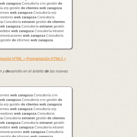
web
zaragoza
Consultoría crm gestión
de
ía erp gestión
de
clientes
web
zaragoza
formes
web
zaragoza
Consultoría erp
veedores
web
zaragoza
Consultoría
za
Consultoría
extranet
gestión
de
clientes
web
zaragoza
Consultoría
extranet
gestión
edidos
web
zaragoza
Consultoría intranet
omunicaciones
web
zaragoza
Consultoría
 gestión
de
informes
web
zaragoza
ramación HTML > Programación HTML5 >
n y
de
sarrollo en el ámbito
de
las nuevas
formes
web
zaragoza
Consultoría crm
web
zaragoza
Consultoría crm gestión
de
ía erp gestión
de
clientes
web
zaragoza
formes
web
zaragoza
Consultoría erp
veedores
web
zaragoza
Consultoría
za
Consultoría
extranet
gestión
de
clientes
web
zaragoza
Consultoría
extranet
gestión
edidos
web
zaragoza
Consultoría intranet
omunicaciones
web
zaragoza
Consultoría
 gestión
de
informes
web
zaragoza