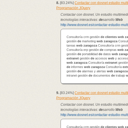
8.
[83.24%]
Contactar con dosnet estudio mul
Programación JQuery
Contactar con dosnet. Un estudio multimed
tecnologías interactivas:
de
sarrollo
Web
http://www.dosnet.es/contactar-estudio-mul
Consultoría crm gestión
de
clientes
web
z
gestión
de
marketing
web
zaragoza
Consul
tareas
web
zaragoza
Consultoría crm gest
Consultoría erp gestión
de
compras
web
za
gestión
de
portabilidad
de
datos
web
zarag
extranet
gestión
de
accesos
web
y accesos
web
zaragoza
Consultoría
extranet
gestió
de
informes
web
zaragoza
Consultoría
ext
gestión
de
alarmas y alertas
web
zaragoza
intranet gestión
de
documentos
de
trabajo
9.
[83.24%]
Contactar con dosnet estudio mul
Programación JQuery
Contactar con dosnet. Un estudio multimed
tecnologías interactivas:
de
sarrollo
Web
http://www.dosnet.es/contactar-estudio-mul
Consultoría crm gestión
de
clientes
web
z