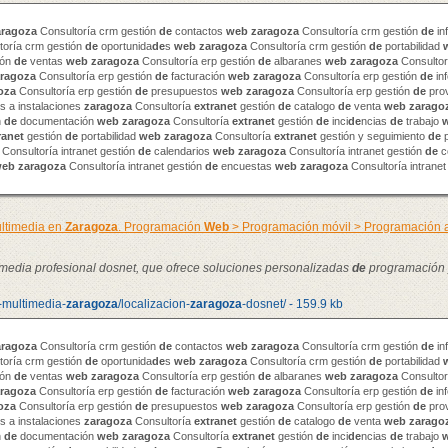
aragoza
Consultoría crm gestión
de
contactos
web
zaragoza
Consultoría crm gestión
de
in
toría crm gestión
de
oportunida
de
s
web
zaragoza
Consultoría crm gestión
de
portabilidad
ión
de
ventas
web
zaragoza
Consultoría erp gestión
de
albaranes
web
zaragoza
Consultor
ragoza
Consultoría erp gestión
de
facturación
web
zaragoza
Consultoría erp gestión
de
in
oza
Consultoría erp gestión
de
presupuestos
web
zaragoza
Consultoría erp gestión
de
pro
 a instalaciones
zaragoza
Consultoría
extranet
gestión
de
catalogo
de
venta
web
zarago
n
de
documentación
web
zaragoza
Consultoría
extranet
gestión
de
inci
de
ncias
de
trabajo
ranet
gestión
de
portabilidad
web
zaragoza
Consultoría
extranet
gestión y seguimiento
de
p
Consultoría intranet gestión
de
calendarios
web
zaragoza
Consultoría intranet gestión
de
c
web
zaragoza
Consultoría intranet gestión
de
encuestas
web
zaragoza
Consultoría intranet
ltimedia en
Zaragoza
. Programación
Web
> Programación móvil > Programación
timedia profesional dosnet, que ofrece soluciones personalizadas
de
programación
-multimedia-
zaragoza
/localizacion-
zaragoza
-dosnet/ - 159.9 kb
aragoza
Consultoría crm gestión
de
contactos
web
zaragoza
Consultoría crm gestión
de
in
toría crm gestión
de
oportunida
de
s
web
zaragoza
Consultoría crm gestión
de
portabilidad
ión
de
ventas
web
zaragoza
Consultoría erp gestión
de
albaranes
web
zaragoza
Consultor
ragoza
Consultoría erp gestión
de
facturación
web
zaragoza
Consultoría erp gestión
de
in
oza
Consultoría erp gestión
de
presupuestos
web
zaragoza
Consultoría erp gestión
de
pro
 a instalaciones
zaragoza
Consultoría
extranet
gestión
de
catalogo
de
venta
web
zarago
n
de
documentación
web
zaragoza
Consultoría
extranet
gestión
de
inci
de
ncias
de
trabajo