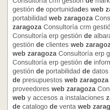
Consultoría crm gestión
de
mark
gestión
de
oportunida
de
s
web
z
portabilidad
web
zaragoza
Consu
zaragoza
Consultoría crm gesti
Consultoría erp gestión
de
alba
gestión
de
clientes
web
zarago
web
zaragoza
Consultoría erp 
Consultoría erp gestión
de
info
gestión
de
portabilidad
de
dato
de
presupuestos
web
zaragoza
proveedores
web
zaragoza
Cons
web
y accesos a instalaciones
z
de
catalogo
de
venta
web
zara