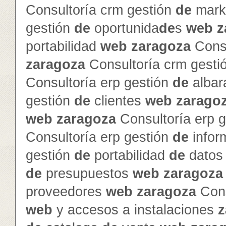
Consultoría crm gestión
de
mark
gestión
de
oportunida
de
s
web
z
portabilidad
web
zaragoza
Consu
zaragoza
Consultoría crm gesti
Consultoría erp gestión
de
alba
gestión
de
clientes
web
zarago
web
zaragoza
Consultoría erp 
Consultoría erp gestión
de
info
gestión
de
portabilidad
de
dato
de
presupuestos
web
zaragoza
proveedores
web
zaragoza
Cons
web
y accesos a instalaciones
z