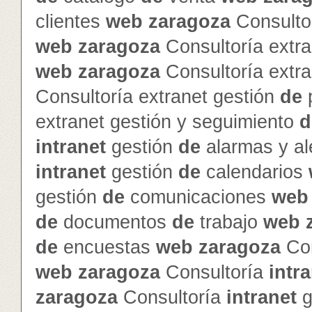
clientes
web
zaragoza
Consultor
web
zaragoza
Consultoría extra
web
zaragoza
Consultoría extra
Consultoría extranet gestión
de
p
extranet gestión y seguimiento
d
intranet
gestión
de
alarmas y al
intranet
gestión
de
calendarios
gestión
de
comunicaciones
web
de
documentos
de
trabajo
web
de
encuestas
web
zaragoza
Con
web
zaragoza
Consultoría
intr
zaragoza
Consultoría
intranet
g