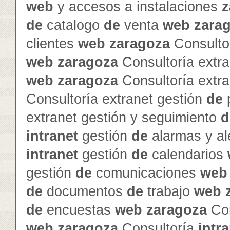
web
y accesos a instalaciones
z
de
catalogo
de
venta
web
zara
clientes
web
zaragoza
Consultor
web
zaragoza
Consultoría extra
web
zaragoza
Consultoría extra
Consultoría extranet gestión
de
p
extranet gestión y seguimiento
d
intranet
gestión
de
alarmas y al
intranet
gestión
de
calendarios
gestión
de
comunicaciones
web
de
documentos
de
trabajo
web
de
encuestas
web
zaragoza
Con
web
zaragoza
Consultoría
intr