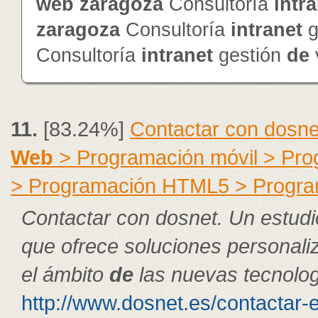
web
zaragoza
Consultoría
intr
zaragoza
Consultoría
intranet
g
Consultoría
intranet
gestión
de
11.
[83.24%]
Contactar con dosne
Web
> Programación móvil > Pr
> Programación HTML5 > Progra
Contactar con dosnet. Un estudi
que ofrece soluciones personal
el ámbito
de
las nuevas tecnolog
http://www.dosnet.es/contactar-