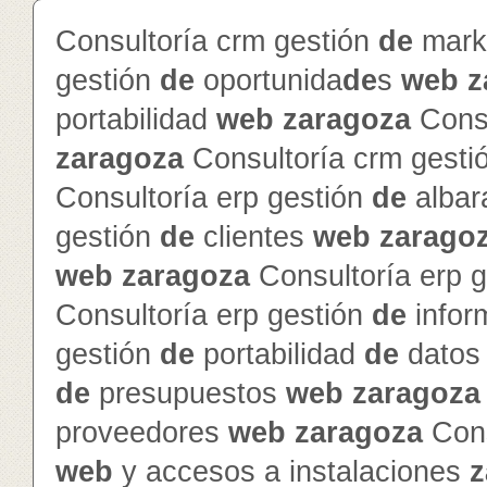
Consultoría crm gestión
de
mark
gestión
de
oportunida
de
s
web
z
portabilidad
web
zaragoza
Consu
zaragoza
Consultoría crm gesti
Consultoría erp gestión
de
alba
gestión
de
clientes
web
zarago
web
zaragoza
Consultoría erp 
Consultoría erp gestión
de
info
gestión
de
portabilidad
de
dato
de
presupuestos
web
zaragoza
proveedores
web
zaragoza
Cons
web
y accesos a instalaciones
z