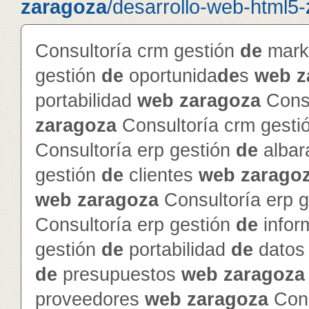
zaragoza
/desarrollo-web-html5-
Consultoría crm gestión
de
mark
gestión
de
oportunida
de
s
web
z
portabilidad
web
zaragoza
Consu
zaragoza
Consultoría crm gesti
Consultoría erp gestión
de
alba
gestión
de
clientes
web
zarago
web
zaragoza
Consultoría erp 
Consultoría erp gestión
de
info
gestión
de
portabilidad
de
dato
de
presupuestos
web
zaragoza
proveedores
web
zaragoza
Cons