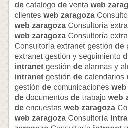
de
catalogo
de
venta
web
zara
clientes
web
zaragoza
Consultor
web
zaragoza
Consultoría extra
web
zaragoza
Consultoría extra
Consultoría extranet gestión
de
p
extranet gestión y seguimiento
d
intranet
gestión
de
alarmas y al
intranet
gestión
de
calendarios
gestión
de
comunicaciones
web
de
documentos
de
trabajo
web
de
encuestas
web
zaragoza
Con
web
zaragoza
Consultoría
intr