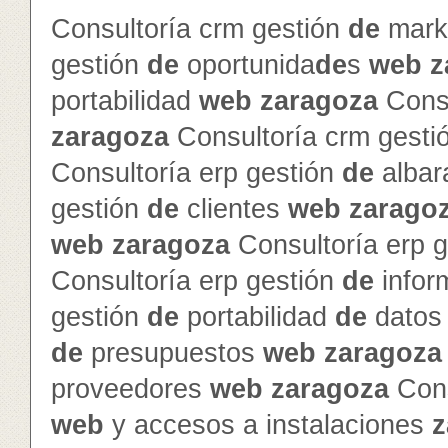
Consultoría crm gestión
de
mark
gestión
de
oportunida
de
s
web
z
portabilidad
web
zaragoza
Consu
zaragoza
Consultoría crm gesti
Consultoría erp gestión
de
alba
gestión
de
clientes
web
zarago
web
zaragoza
Consultoría erp 
Consultoría erp gestión
de
info
gestión
de
portabilidad
de
dato
de
presupuestos
web
zaragoza
proveedores
web
zaragoza
Cons
web
y accesos a instalaciones
z