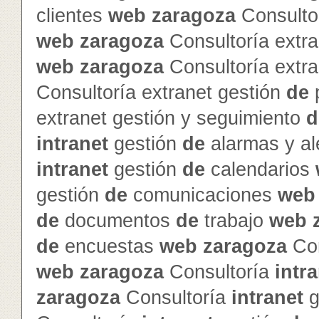
clientes
web
zaragoza
Consultor
web
zaragoza
Consultoría extra
web
zaragoza
Consultoría extra
Consultoría extranet gestión
de
p
extranet gestión y seguimiento
d
intranet
gestión
de
alarmas y al
intranet
gestión
de
calendarios
gestión
de
comunicaciones
web
de
documentos
de
trabajo
web
de
encuestas
web
zaragoza
Con
web
zaragoza
Consultoría
intr
zaragoza
Consultoría
intranet
g