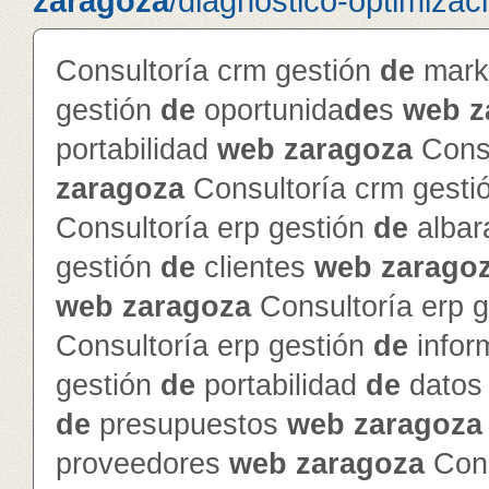
zaragoza
/diagnostico-optimizac
Consultoría crm gestión
de
mark
gestión
de
oportunida
de
s
web
z
portabilidad
web
zaragoza
Consu
zaragoza
Consultoría crm gesti
Consultoría erp gestión
de
alba
gestión
de
clientes
web
zarago
web
zaragoza
Consultoría erp 
Consultoría erp gestión
de
info
gestión
de
portabilidad
de
dato
de
presupuestos
web
zaragoza
proveedores
web
zaragoza
Cons