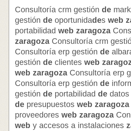
Consultoría crm gestión
de
mark
gestión
de
oportunida
de
s
web
z
portabilidad
web
zaragoza
Consu
zaragoza
Consultoría crm gesti
Consultoría erp gestión
de
alba
gestión
de
clientes
web
zarago
web
zaragoza
Consultoría erp 
Consultoría erp gestión
de
info
gestión
de
portabilidad
de
dato
de
presupuestos
web
zaragoza
proveedores
web
zaragoza
Cons
web
y accesos a instalaciones
z