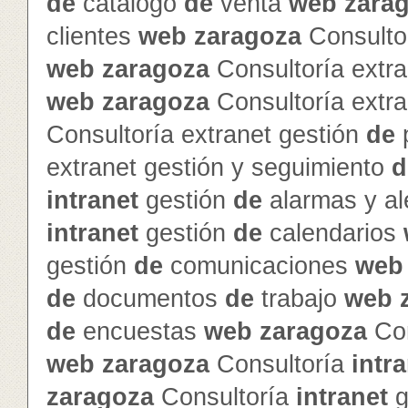
de
catalogo
de
venta
web
zara
clientes
web
zaragoza
Consultor
web
zaragoza
Consultoría extra
web
zaragoza
Consultoría extra
Consultoría extranet gestión
de
p
extranet gestión y seguimiento
d
intranet
gestión
de
alarmas y al
intranet
gestión
de
calendarios
gestión
de
comunicaciones
web
de
documentos
de
trabajo
web
de
encuestas
web
zaragoza
Con
web
zaragoza
Consultoría
intr
zaragoza
Consultoría
intranet
g