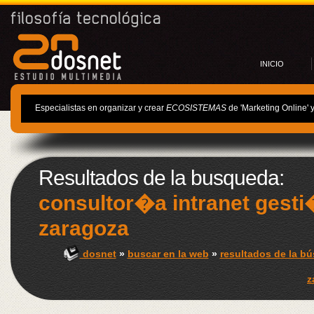
INICIO
Especialistas en organizar y crear
ECOSISTEMAS
de 'Marketing Online' 
Resultados de la busqueda:
consultor�a intranet gesti
zaragoza
dosnet
»
buscar en la web
»
resultados de la b
z