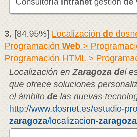
Consultoría
intranet
gestión
de
3.
[84.95%]
Localización
de
dosne
Programación
Web
> Programació
Programación HTML > Programa
Localización en
Zaragoza
de
l e
que ofrece soluciones personal
el ámbito
de
las nuevas tecnolog
http://www.dosnet.es/estudio-pr
zaragoza
/localizacion-
zaragoza