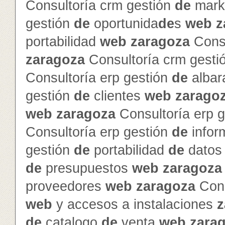
Consultoría crm gestión
de
mark
gestión
de
oportunida
de
s
web
z
portabilidad
web
zaragoza
Consu
zaragoza
Consultoría crm gesti
Consultoría erp gestión
de
alba
gestión
de
clientes
web
zarago
web
zaragoza
Consultoría erp 
Consultoría erp gestión
de
info
gestión
de
portabilidad
de
dato
de
presupuestos
web
zaragoza
proveedores
web
zaragoza
Cons
web
y accesos a instalaciones
z
de
catalogo
de
venta
web
zara