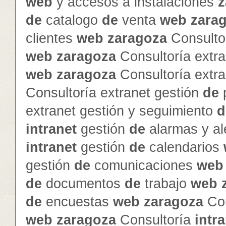
web
y accesos a instalaciones
z
de
catalogo
de
venta
web
zara
clientes
web
zaragoza
Consultor
web
zaragoza
Consultoría extra
web
zaragoza
Consultoría extra
Consultoría extranet gestión
de
p
extranet gestión y seguimiento
d
intranet
gestión
de
alarmas y al
intranet
gestión
de
calendarios
gestión
de
comunicaciones
web
de
documentos
de
trabajo
web
de
encuestas
web
zaragoza
Con
web
zaragoza
Consultoría
intr