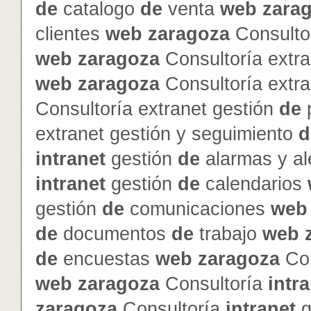
de
catalogo
de
venta
web
zara
clientes
web
zaragoza
Consultor
web
zaragoza
Consultoría extra
web
zaragoza
Consultoría extra
Consultoría extranet gestión
de
p
extranet gestión y seguimiento
d
intranet
gestión
de
alarmas y al
intranet
gestión
de
calendarios
gestión
de
comunicaciones
web
de
documentos
de
trabajo
web
de
encuestas
web
zaragoza
Con
web
zaragoza
Consultoría
intr
zaragoza
Consultoría
intranet
g