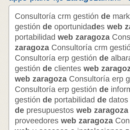
Consultoría crm gestión
de
mark
gestión
de
oportunida
de
s
web
z
portabilidad
web
zaragoza
Consu
zaragoza
Consultoría crm gesti
Consultoría erp gestión
de
alba
gestión
de
clientes
web
zarago
web
zaragoza
Consultoría erp 
Consultoría erp gestión
de
info
gestión
de
portabilidad
de
dato
de
presupuestos
web
zaragoza
proveedores
web
zaragoza
Cons