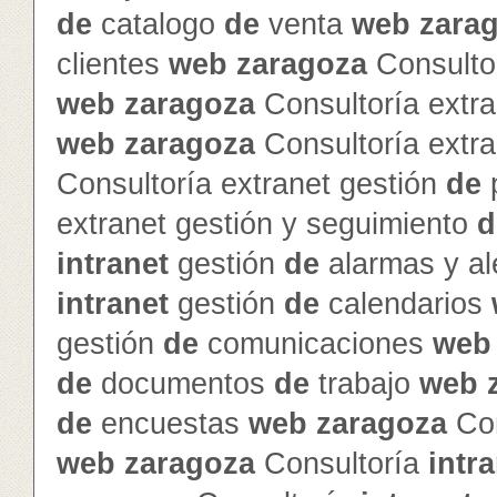
de
catalogo
de
venta
web
zara
clientes
web
zaragoza
Consultor
web
zaragoza
Consultoría extra
web
zaragoza
Consultoría extra
Consultoría extranet gestión
de
p
extranet gestión y seguimiento
d
intranet
gestión
de
alarmas y al
intranet
gestión
de
calendarios
gestión
de
comunicaciones
web
de
documentos
de
trabajo
web
de
encuestas
web
zaragoza
Con
web
zaragoza
Consultoría
intr