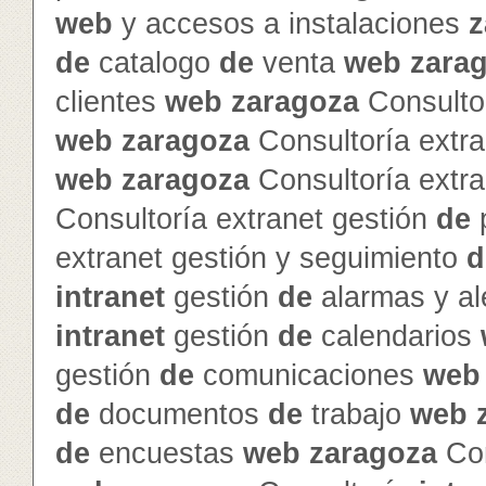
web
y accesos a instalaciones
z
de
catalogo
de
venta
web
zara
clientes
web
zaragoza
Consultor
web
zaragoza
Consultoría extra
web
zaragoza
Consultoría extra
Consultoría extranet gestión
de
p
extranet gestión y seguimiento
d
intranet
gestión
de
alarmas y al
intranet
gestión
de
calendarios
gestión
de
comunicaciones
web
de
documentos
de
trabajo
web
de
encuestas
web
zaragoza
Con