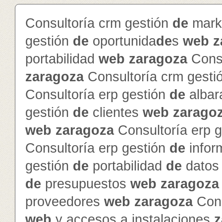
Consultoría crm gestión
de
mark
gestión
de
oportunida
de
s
web
z
portabilidad
web
zaragoza
Consu
zaragoza
Consultoría crm gesti
Consultoría erp gestión
de
alba
gestión
de
clientes
web
zarago
web
zaragoza
Consultoría erp 
Consultoría erp gestión
de
info
gestión
de
portabilidad
de
dato
de
presupuestos
web
zaragoza
proveedores
web
zaragoza
Cons
web
y accesos a instalaciones
z