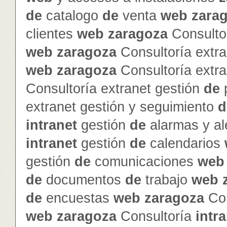
de
catalogo
de
venta
web
zara
clientes
web
zaragoza
Consultor
web
zaragoza
Consultoría extra
web
zaragoza
Consultoría extra
Consultoría extranet gestión
de
p
extranet gestión y seguimiento
d
intranet
gestión
de
alarmas y al
intranet
gestión
de
calendarios
gestión
de
comunicaciones
web
de
documentos
de
trabajo
web
de
encuestas
web
zaragoza
Con
web
zaragoza
Consultoría
intr