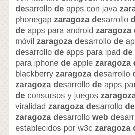
de
sarrollo
de
apps con java
zar
phonegap
zaragoza
de
sarrollo
de
apps para android
zaragoza
móvil
zaragoza
de
sarrollo
de
ap
de
sarrollo
de
apps para ipad
de
para iphone
de
apple
zaragoza
blackberry
zaragoza
de
sarrollo
zaragoza
de
sarrollo
de
apps pa
de
consursos y juegos
zaragoz
viralidad
zaragoza
de
sarrollo
de
zaragoza
de
sarrollo
web
de
sarr
establecidos por w3c
zaragoza