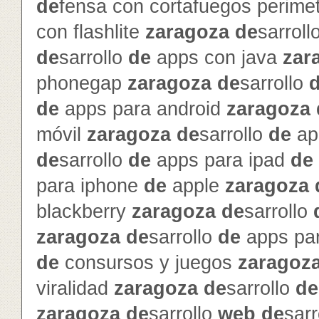
de
fensa con cortafuegos perime
con flashlite
zaragoza
de
sarroll
de
sarrollo
de
apps con java
zar
phonegap
zaragoza
de
sarrollo
de
apps para android
zaragoza
móvil
zaragoza
de
sarrollo
de
ap
de
sarrollo
de
apps para ipad
de
para iphone
de
apple
zaragoza
blackberry
zaragoza
de
sarrollo
zaragoza
de
sarrollo
de
apps pa
de
consursos y juegos
zaragoz
viralidad
zaragoza
de
sarrollo
de
zaragoza
de
sarrollo
web
de
sarr