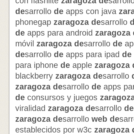
con flashlite
zaragoza
de
sarroll
de
sarrollo
de
apps con java
zar
phonegap
zaragoza
de
sarrollo
de
apps para android
zaragoza
móvil
zaragoza
de
sarrollo
de
ap
de
sarrollo
de
apps para ipad
de
para iphone
de
apple
zaragoza
blackberry
zaragoza
de
sarrollo
zaragoza
de
sarrollo
de
apps pa
de
consursos y juegos
zaragoz
viralidad
zaragoza
de
sarrollo
de
zaragoza
de
sarrollo
web
de
sarr
establecidos por w3c
zaragoza