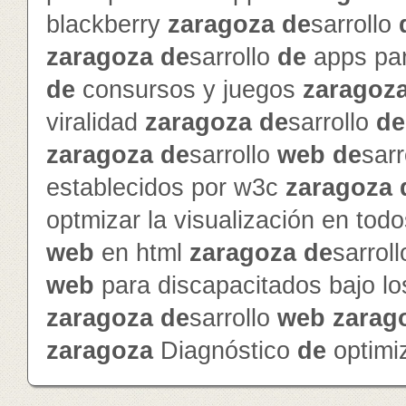
blackberry
zaragoza
de
sarrollo
zaragoza
de
sarrollo
de
apps pa
de
consursos y juegos
zaragoz
viralidad
zaragoza
de
sarrollo
de
zaragoza
de
sarrollo
web
de
sarr
establecidos por w3c
zaragoza
optmizar la visualización en to
web
en html
zaragoza
de
sarrol
web
para discapacitados bajo l
zaragoza
de
sarrollo
web
zarag
zaragoza
Diagnóstico
de
optimi