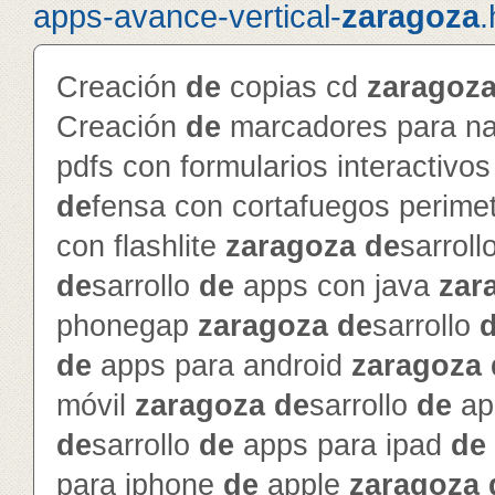
apps-avance-vertical-
zaragoza
.
Creación
de
copias cd
zaragoz
Creación
de
marcadores para na
pdfs con formularios interactivo
de
fensa con cortafuegos perime
con flashlite
zaragoza
de
sarroll
de
sarrollo
de
apps con java
zar
phonegap
zaragoza
de
sarrollo
de
apps para android
zaragoza
móvil
zaragoza
de
sarrollo
de
ap
de
sarrollo
de
apps para ipad
de
para iphone
de
apple
zaragoza