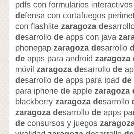
pdfs con formularios interactivo
de
fensa con cortafuegos perime
con flashlite
zaragoza
de
sarroll
de
sarrollo
de
apps con java
zar
phonegap
zaragoza
de
sarrollo
de
apps para android
zaragoza
móvil
zaragoza
de
sarrollo
de
ap
de
sarrollo
de
apps para ipad
de
para iphone
de
apple
zaragoza
blackberry
zaragoza
de
sarrollo
zaragoza
de
sarrollo
de
apps pa
de
consursos y juegos
zaragoz