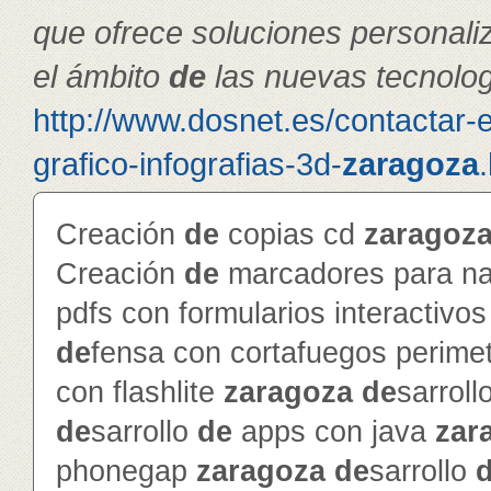
que ofrece soluciones personal
el ámbito
de
las nuevas tecnolog
http://www.dosnet.es/contactar-
grafico-infografias-3d-
zaragoza
Creación
de
copias cd
zaragoz
Creación
de
marcadores para na
pdfs con formularios interactivo
de
fensa con cortafuegos perime
con flashlite
zaragoza
de
sarroll
de
sarrollo
de
apps con java
zar
phonegap
zaragoza
de
sarrollo