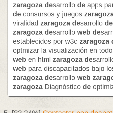
zaragoza
de
sarrollo
de
apps pa
de
consursos y juegos
zaragoz
viralidad
zaragoza
de
sarrollo
de
zaragoza
de
sarrollo
web
de
sarr
establecidos por w3c
zaragoza
optmizar la visualización en to
web
en html
zaragoza
de
sarrol
web
para discapacitados bajo l
zaragoza
de
sarrollo
web
zarag
zaragoza
Diagnóstico
de
optimi
5.
[83.24%]
Contactar con dosnet