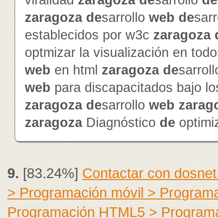
viralidad
zaragoza
de
sarrollo
de
zaragoza
de
sarrollo
web
de
sarr
establecidos por w3c
zaragoza
optmizar la visualización en to
web
en html
zaragoza
de
sarrol
web
para discapacitados bajo l
zaragoza
de
sarrollo
web
zarag
zaragoza
Diagnóstico
de
optimi
9.
[83.24%]
Contactar con dosnet
> Programación móvil > Program
Programación HTML5 > Program