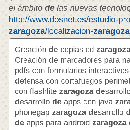
el ámbito
de
las nuevas tecnolog
http://www.dosnet.es/estudio-pr
zaragoza
/localizacion-
zaragoza
Creación
de
copias cd
zaragoz
Creación
de
marcadores para na
pdfs con formularios interactivo
de
fensa con cortafuegos perime
con flashlite
zaragoza
de
sarroll
de
sarrollo
de
apps con java
zar
phonegap
zaragoza
de
sarrollo
de
apps para android
zaragoza