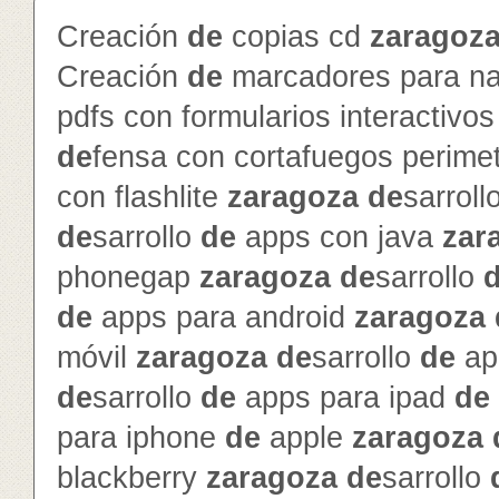
Creación
de
copias cd
zaragoz
Creación
de
marcadores para na
pdfs con formularios interactivo
de
fensa con cortafuegos perime
con flashlite
zaragoza
de
sarroll
de
sarrollo
de
apps con java
zar
phonegap
zaragoza
de
sarrollo
de
apps para android
zaragoza
móvil
zaragoza
de
sarrollo
de
ap
de
sarrollo
de
apps para ipad
de
para iphone
de
apple
zaragoza
blackberry
zaragoza
de
sarrollo