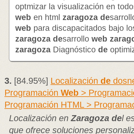
optmizar la visualización en to
web
en html
zaragoza
de
sarrol
web
para discapacitados bajo l
zaragoza
de
sarrollo
web
zarag
zaragoza
Diagnóstico
de
optimi
3.
[84.95%]
Localización
de
dosne
Programación
Web
> Programació
Programación HTML > Programa
Localización en
Zaragoza
de
l e
que ofrece soluciones personal