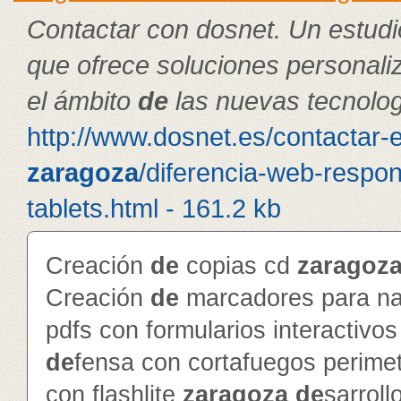
Contactar con dosnet. Un estudi
que ofrece soluciones personal
el ámbito
de
las nuevas tecnolog
http://www.dosnet.es/contactar-
zaragoza
/diferencia-web-respon
tablets.html - 161.2 kb
Creación
de
copias cd
zaragoz
Creación
de
marcadores para na
pdfs con formularios interactivo
de
fensa con cortafuegos perime
con flashlite
zaragoza
de
sarroll