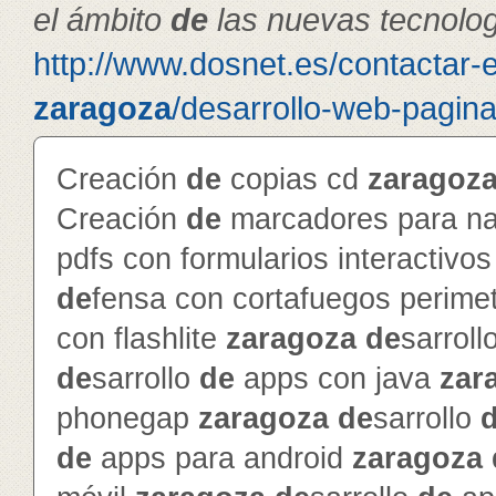
el ámbito
de
las nuevas tecnolog
http://www.dosnet.es/contactar-
zaragoza
/desarrollo-web-pagin
Creación
de
copias cd
zaragoz
Creación
de
marcadores para na
pdfs con formularios interactivo
de
fensa con cortafuegos perime
con flashlite
zaragoza
de
sarroll
de
sarrollo
de
apps con java
zar
phonegap
zaragoza
de
sarrollo
de
apps para android
zaragoza