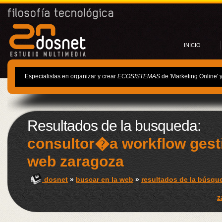
INICIO
Especialistas en organizar y crear
ECOSISTEMAS
de 'Marketing Online' 
Resultados de la busqueda:
consultor�a workflow gest
web zaragoza
dosnet
»
buscar en la web
»
resultados de la búsqu
z