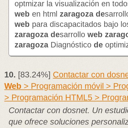
optmizar la visualización en to
web
en html
zaragoza
de
sarrol
web
para discapacitados bajo l
zaragoza
de
sarrollo
web
zarag
zaragoza
Diagnóstico
de
optimi
10.
[83.24%]
Contactar con dosne
Web
> Programación móvil > Pr
> Programación HTML5 > Progra
Contactar con dosnet. Un estudi
que ofrece soluciones personal