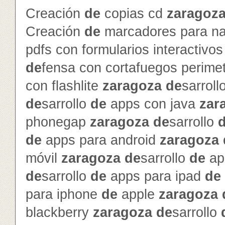
Creación
de
copias cd
zaragoz
Creación
de
marcadores para na
pdfs con formularios interactivo
de
fensa con cortafuegos perime
con flashlite
zaragoza
de
sarroll
de
sarrollo
de
apps con java
zar
phonegap
zaragoza
de
sarrollo
de
apps para android
zaragoza
móvil
zaragoza
de
sarrollo
de
ap
de
sarrollo
de
apps para ipad
de
para iphone
de
apple
zaragoza
blackberry
zaragoza
de
sarrollo