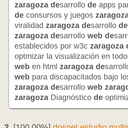
zaragoza
de
sarrollo
de
apps pa
de
consursos y juegos
zaragoz
viralidad
zaragoza
de
sarrollo
de
zaragoza
de
sarrollo
web
de
sarr
establecidos por w3c
zaragoza
optmizar la visualización en to
web
en html
zaragoza
de
sarrol
web
para discapacitados bajo l
zaragoza
de
sarrollo
web
zarag
zaragoza
Diagnóstico
de
optimi
2.
[100.00%]
dosnet estudio mult