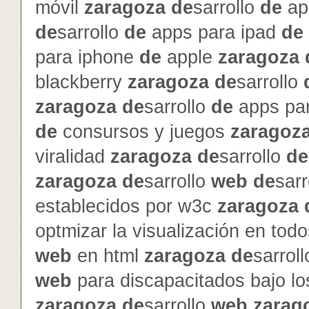
móvil
zaragoza
de
sarrollo
de
ap
de
sarrollo
de
apps para ipad
de
para iphone
de
apple
zaragoza
blackberry
zaragoza
de
sarrollo
zaragoza
de
sarrollo
de
apps pa
de
consursos y juegos
zaragoz
viralidad
zaragoza
de
sarrollo
de
zaragoza
de
sarrollo
web
de
sarr
establecidos por w3c
zaragoza
optmizar la visualización en to
web
en html
zaragoza
de
sarrol
web
para discapacitados bajo l
zaragoza
de
sarrollo
web
zarag