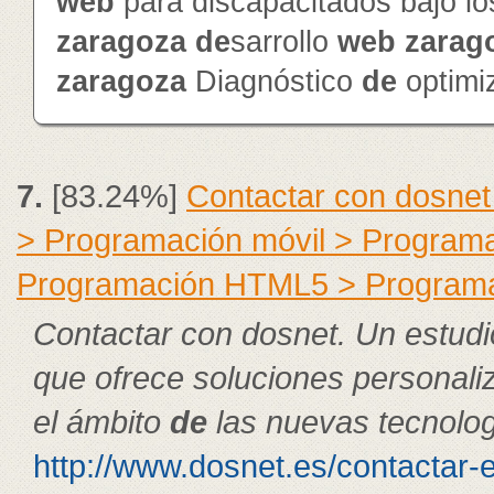
web
para discapacitados bajo l
zaragoza
de
sarrollo
web
zarag
zaragoza
Diagnóstico
de
optimi
7.
[83.24%]
Contactar con dosnet
> Programación móvil > Program
Programación HTML5 > Program
Contactar con dosnet. Un estudi
que ofrece soluciones personal
el ámbito
de
las nuevas tecnolog
http://www.dosnet.es/contactar-