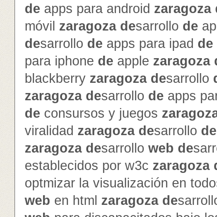
de
apps para android
zaragoza
móvil
zaragoza
de
sarrollo
de
ap
de
sarrollo
de
apps para ipad
de
para iphone
de
apple
zaragoza
blackberry
zaragoza
de
sarrollo
zaragoza
de
sarrollo
de
apps pa
de
consursos y juegos
zaragoz
viralidad
zaragoza
de
sarrollo
de
zaragoza
de
sarrollo
web
de
sarr
establecidos por w3c
zaragoza
optmizar la visualización en to
web
en html
zaragoza
de
sarrol