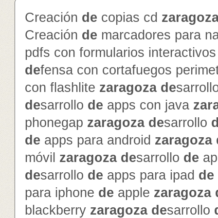
Creación
de
copias cd
zaragoz
Creación
de
marcadores para na
pdfs con formularios interactivo
de
fensa con cortafuegos perime
con flashlite
zaragoza
de
sarroll
de
sarrollo
de
apps con java
zar
phonegap
zaragoza
de
sarrollo
de
apps para android
zaragoza
móvil
zaragoza
de
sarrollo
de
ap
de
sarrollo
de
apps para ipad
de
para iphone
de
apple
zaragoza
blackberry
zaragoza
de
sarrollo