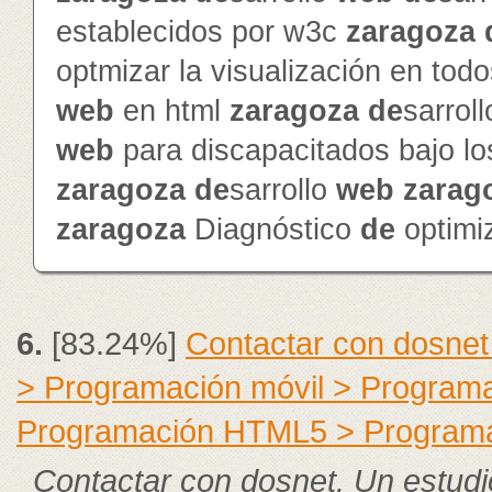
establecidos por w3c
zaragoza
optmizar la visualización en to
web
en html
zaragoza
de
sarrol
web
para discapacitados bajo l
zaragoza
de
sarrollo
web
zarag
zaragoza
Diagnóstico
de
optimi
6.
[83.24%]
Contactar con dosnet
> Programación móvil > Program
Programación HTML5 > Program
Contactar con dosnet. Un estudi