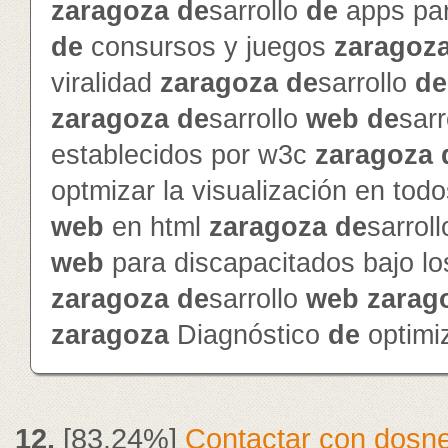
zaragoza
de
sarrollo
de
apps pa
de
consursos y juegos
zaragoz
viralidad
zaragoza
de
sarrollo
de
zaragoza
de
sarrollo
web
de
sarr
establecidos por w3c
zaragoza
optmizar la visualización en to
web
en html
zaragoza
de
sarrol
web
para discapacitados bajo l
zaragoza
de
sarrollo
web
zarag
zaragoza
Diagnóstico
de
optimi
12.
[83.24%]
Contactar con dosne