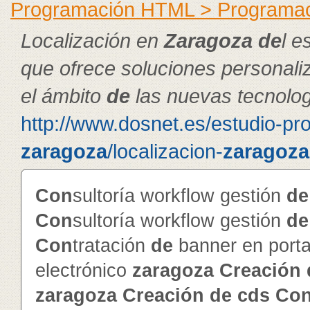
Programación HTML > Programa
Localización en
Zaragoza
de
l e
que ofrece soluciones personal
el ámbito
de
las nuevas tecnolog
http://www.dosnet.es/estudio-pr
zaragoza
/localizacion-
zaragoza
Con
sultoría workflow gestión
de
Con
sultoría workflow gestión
de
Con
tratación
de
banner en porta
electrónico
zaragoza
Creación
zaragoza
Creación
de
cd
s
Co