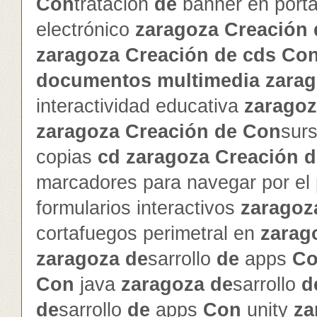
Con
tratación
de
banner en porta
electrónico
zaragoza
Creación
zaragoza
Creación
de
cd
s
Co
documentos
multimedia
zara
interactividad educativa
zarago
zaragoza
Creación
de
Con
sur
copias
cd
zaragoza
Creación
d
marcadores para navegar por el
formularios interactivos
zaragoz
cortafuegos perimetral en
zarag
zaragoza
de
sarrollo
de
apps
C
Con
java
zaragoza
de
sarrollo
d
de
sarrollo
de
apps
Con
unity
za