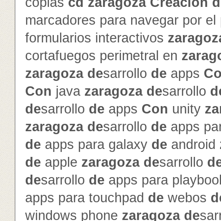
copias
cd
zaragoza
Creación
d
marcadores para navegar por el
formularios interactivos
zaragoz
cortafuegos perimetral en
zarag
zaragoza
de
sarrollo
de
apps
C
Con
java
zaragoza
de
sarrollo
d
de
sarrollo
de
apps
Con
unity
za
zaragoza
de
sarrollo
de
apps par
de
apps para galaxy
de
android
de
apple
zaragoza
de
sarrollo
d
de
sarrollo
de
apps para playbo
apps para touchpad
de
webos
d
windows phone
zaragoza
de
sar