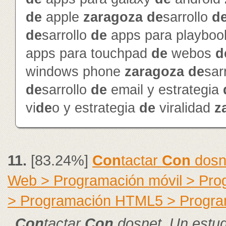
de
apple
zaragoza
de
sarrollo
d
de
sarrollo
de
apps para playbo
apps para touchpad
de
webos
d
windows phone
zaragoza
de
sar
de
sarrollo
de
email y estrategia
vi
de
o y estrategia
de
viralidad
z
11.
[83.24%]
Con
tactar
Con
dosn
Web > Programación móvil > Pr
> Programación HTML5 > Progra
Con
tactar
Con
dosnet. Un estu