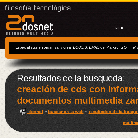
INICIO
Especialistas en organizar y crear
ECOSISTEMAS
de 'Marketing Online' 
Resultados de la busqueda:
creación de cds con inform
documentos multimedia za
dosnet
»
buscar en la web
»
resultados de la búsqu
multim