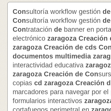
Con
sultoría workflow gestión
de
Con
sultoría workflow gestión
de
Con
tratación
de
banner en porta
electrónico
zaragoza
Creación
zaragoza
Creación
de
cd
s
Co
documentos
multimedia
zara
interactividad educativa
zarago
zaragoza
Creación
de
Con
sur
copias
cd
zaragoza
Creación
d
marcadores para navegar por el
formularios interactivos
zaragoz
cortafuegos perimetral en
zarag