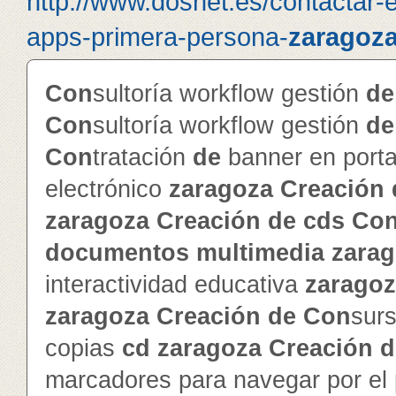
http://www.dosnet.es/contactar-
apps-primera-persona-
zaragoz
Con
sultoría workflow gestión
de
Con
sultoría workflow gestión
de
Con
tratación
de
banner en porta
electrónico
zaragoza
Creación
zaragoza
Creación
de
cd
s
Co
documentos
multimedia
zara
interactividad educativa
zarago
zaragoza
Creación
de
Con
sur
copias
cd
zaragoza
Creación
d
marcadores para navegar por el