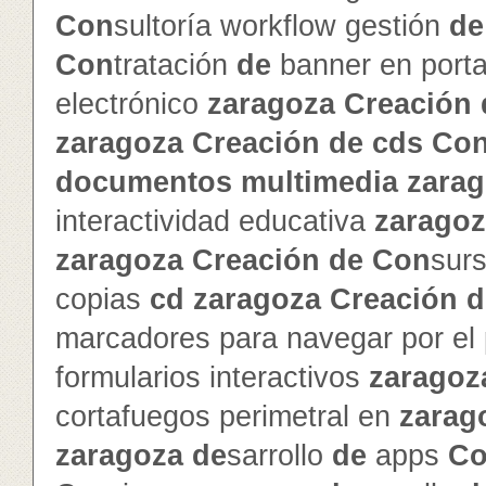
Con
sultoría workflow gestión
de
Con
tratación
de
banner en porta
electrónico
zaragoza
Creación
zaragoza
Creación
de
cd
s
Co
documentos
multimedia
zara
interactividad educativa
zarago
zaragoza
Creación
de
Con
sur
copias
cd
zaragoza
Creación
d
marcadores para navegar por el
formularios interactivos
zaragoz
cortafuegos perimetral en
zarag
zaragoza
de
sarrollo
de
apps
C