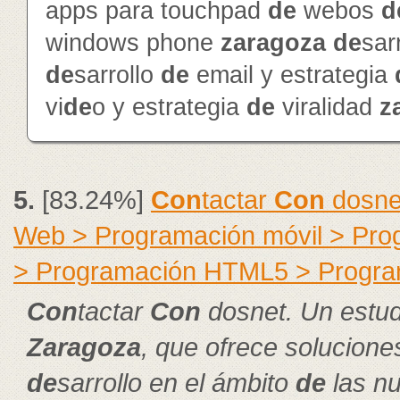
apps para touchpad
de
webos
d
windows phone
zaragoza
de
sar
de
sarrollo
de
email y estrategia
vi
de
o y estrategia
de
viralidad
z
5.
[83.24%]
Con
tactar
Con
dosne
Web > Programación móvil > Pr
> Programación HTML5 > Progra
Con
tactar
Con
dosnet. Un estu
Zaragoza
, que ofrece solucion
de
sarrollo en el ámbito
de
las nu