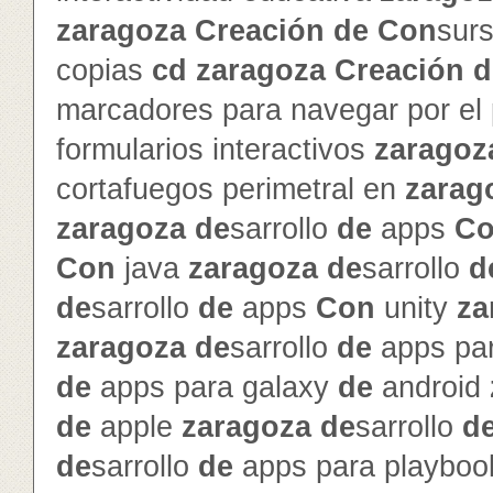
zaragoza
Creación
de
Con
sur
copias
cd
zaragoza
Creación
d
marcadores para navegar por el
formularios interactivos
zaragoz
cortafuegos perimetral en
zarag
zaragoza
de
sarrollo
de
apps
C
Con
java
zaragoza
de
sarrollo
d
de
sarrollo
de
apps
Con
unity
za
zaragoza
de
sarrollo
de
apps par
de
apps para galaxy
de
android
de
apple
zaragoza
de
sarrollo
d
de
sarrollo
de
apps para playbo