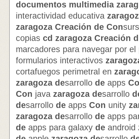
documentos
multimedia
zara
interactividad educativa
zarago
zaragoza
Creación
de
Con
sur
copias
cd
zaragoza
Creación
d
marcadores para navegar por el
formularios interactivos
zaragoz
cortafuegos perimetral en
zarag
zaragoza
de
sarrollo
de
apps
C
Con
java
zaragoza
de
sarrollo
d
de
sarrollo
de
apps
Con
unity
za
zaragoza
de
sarrollo
de
apps par
de
apps para galaxy
de
android
de
apple
zaragoza
de
sarrollo
d