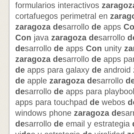
formularios interactivos
zaragoz
cortafuegos perimetral en
zarag
zaragoza
de
sarrollo
de
apps
C
Con
java
zaragoza
de
sarrollo
d
de
sarrollo
de
apps
Con
unity
za
zaragoza
de
sarrollo
de
apps par
de
apps para galaxy
de
android
de
apple
zaragoza
de
sarrollo
d
de
sarrollo
de
apps para playbo
apps para touchpad
de
webos
d
windows phone
zaragoza
de
sar
de
sarrollo
de
email y estrategia