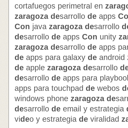
cortafuegos perimetral en
zarag
zaragoza
de
sarrollo
de
apps
C
Con
java
zaragoza
de
sarrollo
d
de
sarrollo
de
apps
Con
unity
za
zaragoza
de
sarrollo
de
apps par
de
apps para galaxy
de
android
de
apple
zaragoza
de
sarrollo
d
de
sarrollo
de
apps para playbo
apps para touchpad
de
webos
d
windows phone
zaragoza
de
sar
de
sarrollo
de
email y estrategia
vi
de
o y estrategia
de
viralidad
z