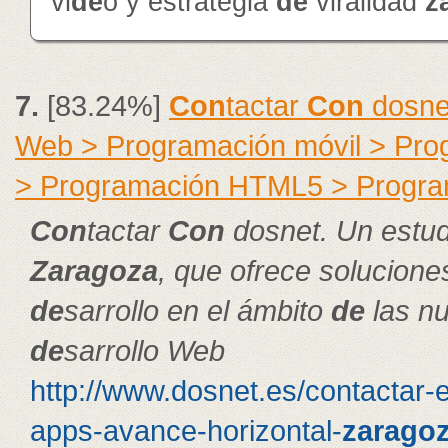
vi
de
o y estrategia
de
viralidad
z
7.
[83.24%]
Con
tactar
Con
dosne
Web > Programación móvil > Pr
> Programación HTML5 > Progra
Con
tactar
Con
dosnet. Un estu
Zaragoza
, que ofrece solucion
de
sarrollo en el ámbito
de
las nu
de
sarrollo Web
http://www.dosnet.es/contactar-
apps-avance-horizontal-
zarago