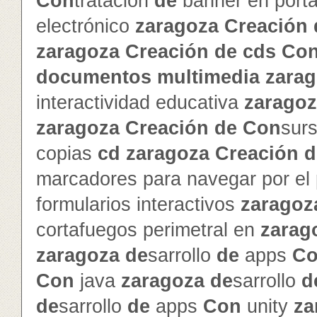
Con
tratación
de
banner en porta
electrónico
zaragoza
Creación
zaragoza
Creación
de
cd
s
Co
documentos
multimedia
zara
interactividad educativa
zarago
zaragoza
Creación
de
Con
sur
copias
cd
zaragoza
Creación
d
marcadores para navegar por el
formularios interactivos
zaragoz
cortafuegos perimetral en
zarag
zaragoza
de
sarrollo
de
apps
C
Con
java
zaragoza
de
sarrollo
d
de
sarrollo
de
apps
Con
unity
za