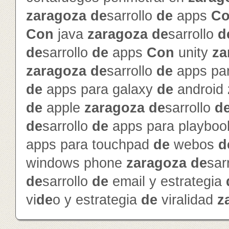
zaragoza
de
sarrollo
de
apps
C
Con
java
zaragoza
de
sarrollo
d
de
sarrollo
de
apps
Con
unity
za
zaragoza
de
sarrollo
de
apps par
de
apps para galaxy
de
android
de
apple
zaragoza
de
sarrollo
d
de
sarrollo
de
apps para playbo
apps para touchpad
de
webos
d
windows phone
zaragoza
de
sar
de
sarrollo
de
email y estrategia
vi
de
o y estrategia
de
viralidad
z