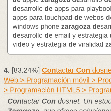
de
sarrollo
de
apps para playbo
apps para touchpad
de
webos
d
windows phone
zaragoza
de
sar
de
sarrollo
de
email y estrategia
vi
de
o y estrategia
de
viralidad
z
4.
[83.24%]
Con
tactar
Con
dosne
Web > Programación móvil > Pr
> Programación HTML5 > Progra
Con
tactar
Con
dosnet. Un estu
Zaragoza
, que ofrece solucion