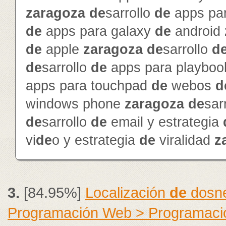
zaragoza
de
sarrollo
de
apps par
de
apps para galaxy
de
android
de
apple
zaragoza
de
sarrollo
d
de
sarrollo
de
apps para playbo
apps para touchpad
de
webos
d
windows phone
zaragoza
de
sar
de
sarrollo
de
email y estrategia
vi
de
o y estrategia
de
viralidad
z
3.
[84.95%]
Localización
de
dosne
Programación Web > Programació