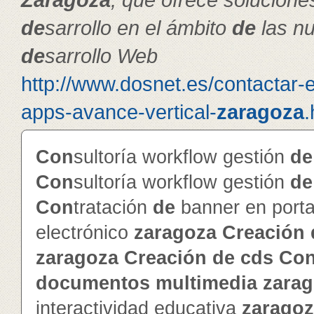
de
sarrollo en el ámbito
de
las nu
de
sarrollo Web
http://www.dosnet.es/contactar-
apps-avance-vertical-
zaragoza
.
Con
sultoría workflow gestión
de
Con
sultoría workflow gestión
de
Con
tratación
de
banner en porta
electrónico
zaragoza
Creación
zaragoza
Creación
de
cd
s
Co
documentos
multimedia
zara
interactividad educativa
zarago