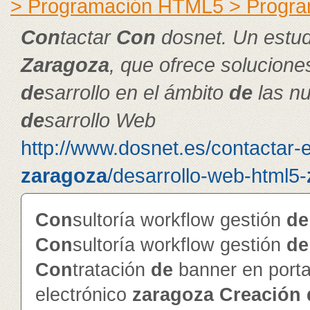
> Programación HTML5 > Progra
Con
tactar
Con
dosnet. Un estu
Zaragoza
, que ofrece solucion
de
sarrollo en el ámbito
de
las nu
de
sarrollo Web
http://www.dosnet.es/contactar-
zaragoza
/desarrollo-web-html5-
Con
sultoría workflow gestión
de
Con
sultoría workflow gestión
de
Con
tratación
de
banner en porta
electrónico
zaragoza
Creación