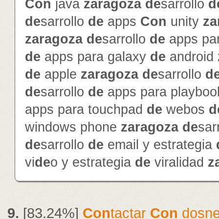
Con
java
zaragoza
de
sarrollo
d
de
sarrollo
de
apps
Con
unity
za
zaragoza
de
sarrollo
de
apps par
de
apps para galaxy
de
android
de
apple
zaragoza
de
sarrollo
d
de
sarrollo
de
apps para playbo
apps para touchpad
de
webos
d
windows phone
zaragoza
de
sar
de
sarrollo
de
email y estrategia
vi
de
o y estrategia
de
viralidad
z
9.
[83.24%]
Con
tactar
Con
dosne