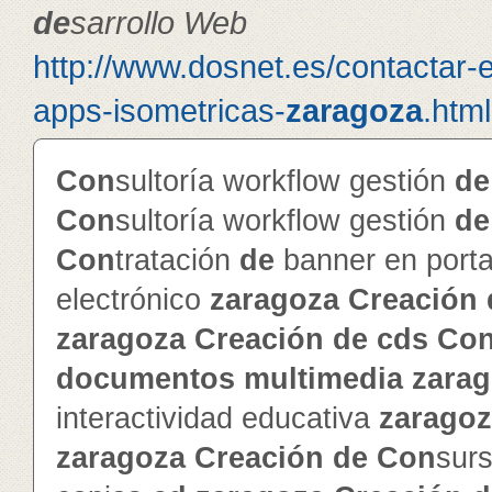
de
sarrollo Web
http://www.dosnet.es/contactar-
apps-isometricas-
zaragoza
.html
Con
sultoría workflow gestión
de
Con
sultoría workflow gestión
de
Con
tratación
de
banner en porta
electrónico
zaragoza
Creación
zaragoza
Creación
de
cd
s
Co
documentos
multimedia
zara
interactividad educativa
zarago
zaragoza
Creación
de
Con
sur