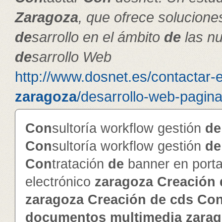
Zaragoza
, que ofrece solucion
de
sarrollo en el ámbito
de
las nu
de
sarrollo Web
http://www.dosnet.es/contactar-
zaragoza
/desarrollo-web-pagin
Con
sultoría workflow gestión
de
Con
sultoría workflow gestión
de
Con
tratación
de
banner en porta
electrónico
zaragoza
Creación
zaragoza
Creación
de
cd
s
Co
documentos
multimedia
zara