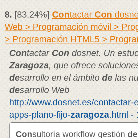
8.
[83.24%]
Con
tactar
Con
dosne
Web > Programación móvil > Pr
> Programación HTML5 > Progra
Con
tactar
Con
dosnet. Un estu
Zaragoza
, que ofrece solucion
de
sarrollo en el ámbito
de
las nu
de
sarrollo Web
http://www.dosnet.es/contactar-
apps-plano-fijo-
zaragoza
.html -
Con
sultoría workflow gestión
de