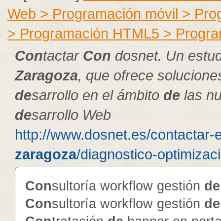
Web > Programación móvil > Pr
> Programación HTML5 > Progra
Con
tactar
Con
dosnet. Un estu
Zaragoza
, que ofrece solucion
de
sarrollo en el ámbito
de
las nu
de
sarrollo Web
http://www.dosnet.es/contactar-
zaragoza
/diagnostico-optimizac
Con
sultoría workflow gestión
de
Con
sultoría workflow gestión
de