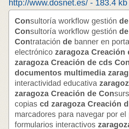
http://www.dosnet.es/ - 183.4 kb
Con
sultoría workflow gestión
de
Con
sultoría workflow gestión
de
Con
tratación
de
banner en porta
electrónico
zaragoza
Creación
zaragoza
Creación
de
cd
s
Co
documentos
multimedia
zara
interactividad educativa
zarago
zaragoza
Creación
de
Con
sur
copias
cd
zaragoza
Creación
d
marcadores para navegar por el
formularios interactivos
zaragoz