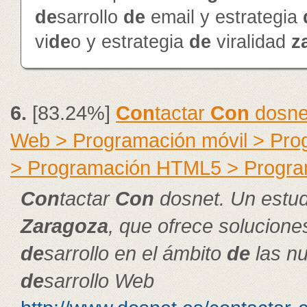
de
sarrollo
de
email y estrategia
vi
de
o y estrategia
de
viralidad
z
6.
[83.24%]
Con
tactar
Con
dosne
Web > Programación móvil > Pr
> Programación HTML5 > Progra
Con
tactar
Con
dosnet. Un estu
Zaragoza
, que ofrece solucion
de
sarrollo en el ámbito
de
las nu
de
sarrollo Web