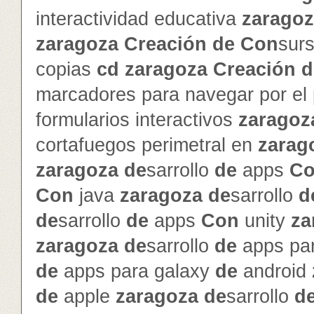
interactividad educativa
zarago
zaragoza
Creación
de
Con
sur
copias
cd
zaragoza
Creación
d
marcadores para navegar por el
formularios interactivos
zaragoz
cortafuegos perimetral en
zarag
zaragoza
de
sarrollo
de
apps
C
Con
java
zaragoza
de
sarrollo
d
de
sarrollo
de
apps
Con
unity
za
zaragoza
de
sarrollo
de
apps par
de
apps para galaxy
de
android
de
apple
zaragoza
de
sarrollo
d