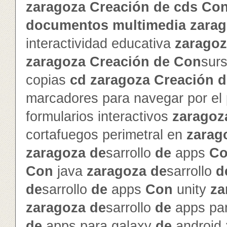
zaragoza
Creación
de
cd
s
Co
documentos
multimedia
zara
interactividad educativa
zarago
zaragoza
Creación
de
Con
sur
copias
cd
zaragoza
Creación
d
marcadores para navegar por el
formularios interactivos
zaragoz
cortafuegos perimetral en
zarag
zaragoza
de
sarrollo
de
apps
C
Con
java
zaragoza
de
sarrollo
d
de
sarrollo
de
apps
Con
unity
za
zaragoza
de
sarrollo
de
apps par
de
apps para galaxy
de
android