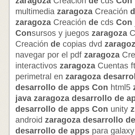
zaragoza
Creación
de
cds
Con
multimedia
zaragoza
Creación
d
zaragoza
Creación
de
cds
Con
Con
sursos y juegos
zaragoza
C
Creación
de
copias dvd
zarago
navegar por el pdf
zaragoza
Cre
interactivos
zaragoza
Cuentas f
perimetral en
zaragoza
de
sarro
de
sarrollo
de
app
s
Con
html5
java
zaragoza
de
sarrollo
de
a
de
sarrollo
de
app
s
Con
unity
z
android
zaragoza
de
sarrollo
d
de
sarrollo
de
app
s
para galax