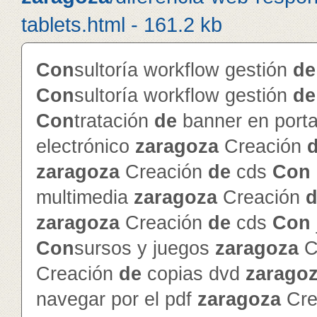
tablets.html - 161.2 kb
Con
sultoría workflow gestión
de
Con
sultoría workflow gestión
de
Con
tratación
de
banner en porta
electrónico
zaragoza
Creación
zaragoza
Creación
de
cds
Con
multimedia
zaragoza
Creación
d
zaragoza
Creación
de
cds
Con
Con
sursos y juegos
zaragoza
C
Creación
de
copias dvd
zarago
navegar por el pdf
zaragoza
Cre