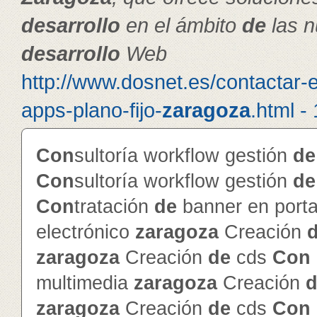
de
sarrollo
en el ámbito
de
las n
de
sarrollo
Web
http://www.dosnet.es/contactar-
apps-plano-fijo-
zaragoza
.html -
Con
sultoría workflow gestión
de
Con
sultoría workflow gestión
de
Con
tratación
de
banner en porta
electrónico
zaragoza
Creación
zaragoza
Creación
de
cds
Con
multimedia
zaragoza
Creación
d
zaragoza
Creación
de
cds
Con