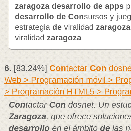
zaragoza
de
sarrollo
de
app
s
p
de
sarrollo
de
Con
sursos y jue
estrategia
de
viralidad
zaragoza
viralidad
zaragoza
6.
[83.24%]
Con
tactar
Con
dosnet
Web > Programación móvil > Pr
> Programación HTML5 > Progra
Con
tactar
Con
dosnet. Un estud
Zaragoza
, que ofrece solucion
de
sarrollo
en el ámbito
de
las n