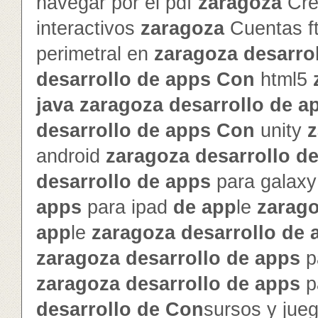
navegar por el pdf
zaragoza
Cre
interactivos
zaragoza
Cuentas f
perimetral en
zaragoza
de
sarro
de
sarrollo
de
app
s
Con
html5
java
zaragoza
de
sarrollo
de
a
de
sarrollo
de
app
s
Con
unity
z
android
zaragoza
de
sarrollo
d
de
sarrollo
de
app
s
para galax
app
s
para ipad
de
app
le
zarag
app
le
zaragoza
de
sarrollo
de
zaragoza
de
sarrollo
de
app
s
p
zaragoza
de
sarrollo
de
app
s
p
de
sarrollo
de
Con
sursos y jue