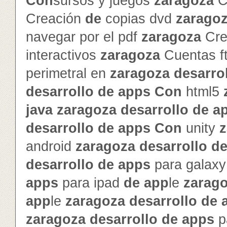
Con
sursos y juegos
zaragoza
C
Creación
de
copias dvd
zarago
navegar por el pdf
zaragoza
Cre
interactivos
zaragoza
Cuentas f
perimetral en
zaragoza
de
sarro
de
sarrollo
de
app
s
Con
html5
java
zaragoza
de
sarrollo
de
a
de
sarrollo
de
app
s
Con
unity
z
android
zaragoza
de
sarrollo
d
de
sarrollo
de
app
s
para galax
app
s
para ipad
de
app
le
zarag
app
le
zaragoza
de
sarrollo
de
zaragoza
de
sarrollo
de
app
s
p