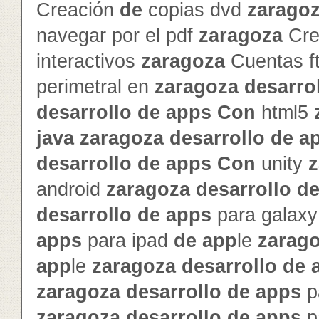
Creación
de
copias dvd
zarago
navegar por el pdf
zaragoza
Cre
interactivos
zaragoza
Cuentas f
perimetral en
zaragoza
de
sarro
de
sarrollo
de
app
s
Con
html5
java
zaragoza
de
sarrollo
de
a
de
sarrollo
de
app
s
Con
unity
z
android
zaragoza
de
sarrollo
d
de
sarrollo
de
app
s
para galax
app
s
para ipad
de
app
le
zarag
app
le
zaragoza
de
sarrollo
de
zaragoza
de
sarrollo
de
app
s
p
zaragoza
de
sarrollo
de
app
s
p