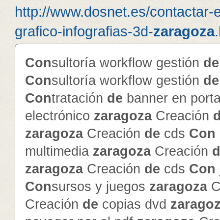
http://www.dosnet.es/contactar-
grafico-infografias-3d-
zaragoza
Con
sultoría workflow gestión
de
Con
sultoría workflow gestión
de
Con
tratación
de
banner en porta
electrónico
zaragoza
Creación
zaragoza
Creación
de
cds
Con
multimedia
zaragoza
Creación
d
zaragoza
Creación
de
cds
Con
Con
sursos y juegos
zaragoza
C
Creación
de
copias dvd
zarago