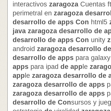
interactivos
zaragoza
Cuentas f
perimetral en
zaragoza
de
sarro
de
sarrollo
de
app
s
Con
html5
java
zaragoza
de
sarrollo
de
a
de
sarrollo
de
app
s
Con
unity
z
android
zaragoza
de
sarrollo
d
de
sarrollo
de
app
s
para galax
app
s
para ipad
de
app
le
zarag
app
le
zaragoza
de
sarrollo
de
zaragoza
de
sarrollo
de
app
s
p
zaragoza
de
sarrollo
de
app
s
p
de
sarrollo
de
Con
sursos y jue