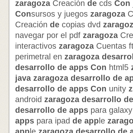
zaragoza
Creación
de
cds
Con
Con
sursos y juegos
zaragoza
C
Creación
de
copias dvd
zarago
navegar por el pdf
zaragoza
Cre
interactivos
zaragoza
Cuentas f
perimetral en
zaragoza
de
sarro
de
sarrollo
de
app
s
Con
html5
java
zaragoza
de
sarrollo
de
a
de
sarrollo
de
app
s
Con
unity
z
android
zaragoza
de
sarrollo
d
de
sarrollo
de
app
s
para galax
app
s
para ipad
de
app
le
zarag
app
le
zaragoza
de
sarrollo
de