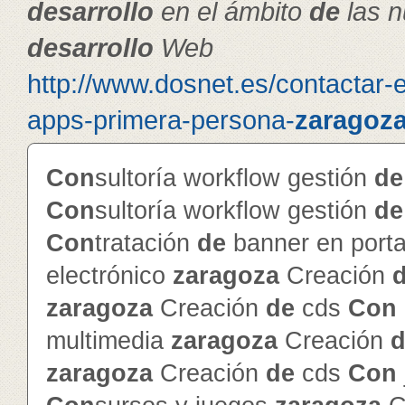
de
sarrollo
en el ámbito
de
las n
de
sarrollo
Web
http://www.dosnet.es/contactar-
apps-primera-persona-
zaragoz
Con
sultoría workflow gestión
de
Con
sultoría workflow gestión
de
Con
tratación
de
banner en porta
electrónico
zaragoza
Creación
zaragoza
Creación
de
cds
Con
multimedia
zaragoza
Creación
d
zaragoza
Creación
de
cds
Con