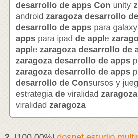
de
sarrollo
de
app
s
Con
unity
z
android
zaragoza
de
sarrollo
d
de
sarrollo
de
app
s
para galax
app
s
para ipad
de
app
le
zarag
app
le
zaragoza
de
sarrollo
de
zaragoza
de
sarrollo
de
app
s
p
zaragoza
de
sarrollo
de
app
s
p
de
sarrollo
de
Con
sursos y jue
estrategia
de
viralidad
zaragoza
viralidad
zaragoza
2.
[100.00%]
dosnet estudio mult