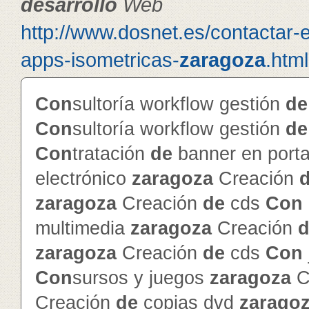
de
sarrollo
Web
http://www.dosnet.es/contactar-
apps-isometricas-
zaragoza
.html
Con
sultoría workflow gestión
de
Con
sultoría workflow gestión
de
Con
tratación
de
banner en porta
electrónico
zaragoza
Creación
zaragoza
Creación
de
cds
Con
multimedia
zaragoza
Creación
d
zaragoza
Creación
de
cds
Con
Con
sursos y juegos
zaragoza
C
Creación
de
copias dvd
zarago