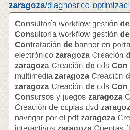
zaragoza
/diagnostico-optimizac
Con
sultoría workflow gestión
de
Con
sultoría workflow gestión
de
Con
tratación
de
banner en porta
electrónico
zaragoza
Creación
zaragoza
Creación
de
cds
Con
multimedia
zaragoza
Creación
d
zaragoza
Creación
de
cds
Con
Con
sursos y juegos
zaragoza
C
Creación
de
copias dvd
zarago
navegar por el pdf
zaragoza
Cre
interactivos
zaragoza
Cuentas f