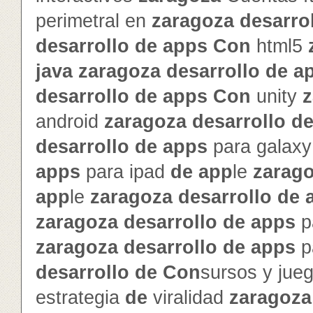
perimetral en
zaragoza
de
sarro
de
sarrollo
de
app
s
Con
html5
java
zaragoza
de
sarrollo
de
a
de
sarrollo
de
app
s
Con
unity
z
android
zaragoza
de
sarrollo
d
de
sarrollo
de
app
s
para galax
app
s
para ipad
de
app
le
zarag
app
le
zaragoza
de
sarrollo
de
zaragoza
de
sarrollo
de
app
s
p
zaragoza
de
sarrollo
de
app
s
p
de
sarrollo
de
Con
sursos y jue
estrategia
de
viralidad
zaragoza