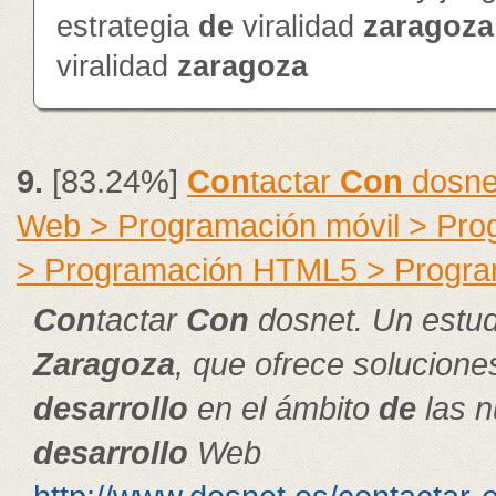
estrategia
de
viralidad
zaragoza
viralidad
zaragoza
9.
[83.24%]
Con
tactar
Con
dosnet
Web > Programación móvil > Pr
> Programación HTML5 > Progra
Con
tactar
Con
dosnet. Un estud
Zaragoza
, que ofrece solucion
de
sarrollo
en el ámbito
de
las n
de
sarrollo
Web