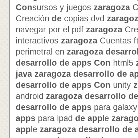
Con
sursos y juegos
zaragoza
C
Creación
de
copias dvd
zarago
navegar por el pdf
zaragoza
Cre
interactivos
zaragoza
Cuentas f
perimetral en
zaragoza
de
sarro
de
sarrollo
de
app
s
Con
html5
java
zaragoza
de
sarrollo
de
a
de
sarrollo
de
app
s
Con
unity
z
android
zaragoza
de
sarrollo
d
de
sarrollo
de
app
s
para galax
app
s
para ipad
de
app
le
zarag
app
le
zaragoza
de
sarrollo
de