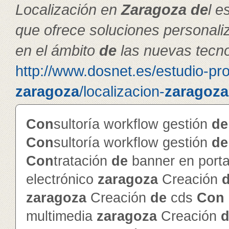
Localización en
Zaragoza
de
l e
que ofrece soluciones personal
en el ámbito
de
las nuevas tecno
http://www.dosnet.es/estudio-pr
zaragoza
/localizacion-
zaragoza
Con
sultoría workflow gestión
de
Con
sultoría workflow gestión
de
Con
tratación
de
banner en porta
electrónico
zaragoza
Creación
zaragoza
Creación
de
cds
Con
multimedia
zaragoza
Creación
d