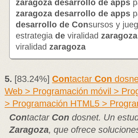
zaragoza
de
sarrollo
de
app
s
p
zaragoza
de
sarrollo
de
app
s
p
de
sarrollo
de
Con
sursos y jue
estrategia
de
viralidad
zaragoza
viralidad
zaragoza
5.
[83.24%]
Con
tactar
Con
dosnet
Web > Programación móvil > Pr
> Programación HTML5 > Progra
Con
tactar
Con
dosnet. Un estud
Zaragoza
, que ofrece solucion