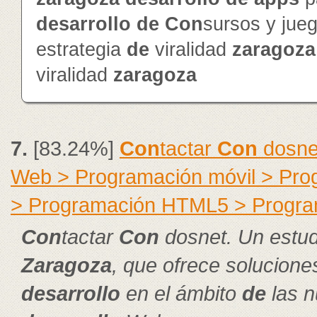
de
sarrollo
de
Con
sursos y jue
estrategia
de
viralidad
zaragoza
viralidad
zaragoza
7.
[83.24%]
Con
tactar
Con
dosnet
Web > Programación móvil > Pr
> Programación HTML5 > Progra
Con
tactar
Con
dosnet. Un estud
Zaragoza
, que ofrece solucion
de
sarrollo
en el ámbito
de
las n