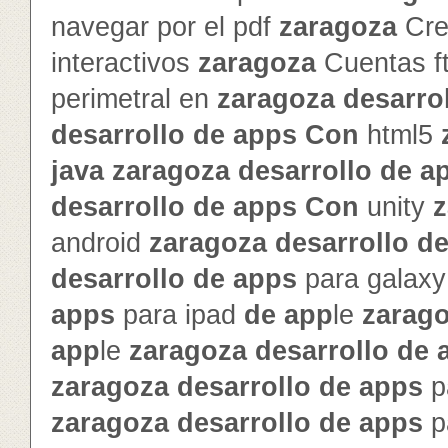
navegar por el pdf
zaragoza
Cre
interactivos
zaragoza
Cuentas f
perimetral en
zaragoza
de
sarro
de
sarrollo
de
app
s
Con
html5
java
zaragoza
de
sarrollo
de
a
de
sarrollo
de
app
s
Con
unity
z
android
zaragoza
de
sarrollo
d
de
sarrollo
de
app
s
para galax
app
s
para ipad
de
app
le
zarag
app
le
zaragoza
de
sarrollo
de
zaragoza
de
sarrollo
de
app
s
p
zaragoza
de
sarrollo
de
app
s
p