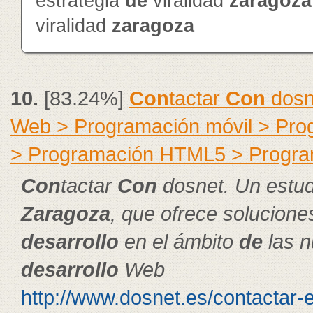
estrategia
de
viralidad
zaragoza
viralidad
zaragoza
10.
[83.24%]
Con
tactar
Con
dosn
Web > Programación móvil > Pr
> Programación HTML5 > Progra
Con
tactar
Con
dosnet. Un estud
Zaragoza
, que ofrece solucion
de
sarrollo
en el ámbito
de
las n
de
sarrollo
Web
http://www.dosnet.es/contactar-