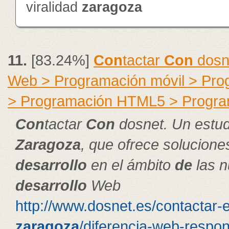
viralidad
zaragoza
11.
[83.24%]
Con
tactar
Con
dosne
Web > Programación móvil > Pr
> Programación HTML5 > Progra
Con
tactar
Con
dosnet. Un estud
Zaragoza
, que ofrece solucion
de
sarrollo
en el ámbito
de
las n
de
sarrollo
Web
http://www.dosnet.es/contactar-
zaragoza
/diferencia-web-respon