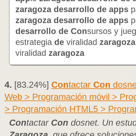
zaragoza
de
sarrollo
de
app
s
p
zaragoza
de
sarrollo
de
app
s
p
de
sarrollo
de
Con
sursos y jue
estrategia
de
viralidad
zaragoza
viralidad
zaragoza
4.
[83.24%]
Con
tactar
Con
dosnet
Web > Programación móvil > Pr
> Programación HTML5 > Progra
Con
tactar
Con
dosnet. Un estud
Zaragoza
, que ofrece solucion