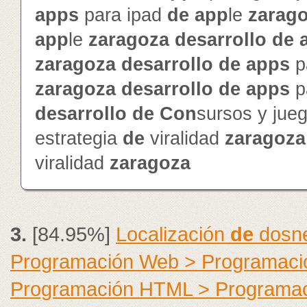
app
s
para ipad
de
app
le
zarag
app
le
zaragoza
de
sarrollo
de
zaragoza
de
sarrollo
de
app
s
p
zaragoza
de
sarrollo
de
app
s
p
de
sarrollo
de
Con
sursos y jue
estrategia
de
viralidad
zaragoza
viralidad
zaragoza
3.
[84.95%]
Localización
de
dosne
Programación Web > Programaci
Programación HTML > Programa