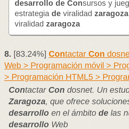
de
sarrollo
de
Con
sursos y jue
estrategia
de
viralidad
zaragoza
viralidad
zaragoza
8.
[83.24%]
Con
tactar
Con
dosnet
Web > Programación móvil > Pr
> Programación HTML5 > Progra
Con
tactar
Con
dosnet. Un estud
Zaragoza
, que ofrece solucion
de
sarrollo
en el ámbito
de
las n
de
sarrollo
Web