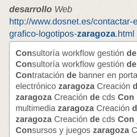
de
sarrollo
Web
http://www.dosnet.es/contactar-
grafico-logotipos-
zaragoza
.html
Con
sultoría workflow gestión
de
Con
sultoría workflow gestión
de
Con
tratación
de
banner en porta
electrónico
zaragoza
Creación
zaragoza
Creación
de
cds
Con
multimedia
zaragoza
Creación
d
zaragoza
Creación
de
cds
Con
Con
sursos y juegos
zaragoza
C