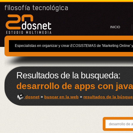
INICIO
Especialistas en organizar y crear
ECOSISTEMAS
de 'Marketing Online' 
Resultados de la busqueda:
desarrollo de apps con jav
dosnet
»
buscar en la web
»
resultados de la búsque