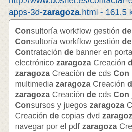
http://www.dosnet.es/contactar-
apps-3d-
zaragoza
.html - 161.5 
Con
sultoría workflow gestión
de
Con
sultoría workflow gestión
de
Con
tratación
de
banner en porta
electrónico
zaragoza
Creación
zaragoza
Creación
de
cds
Con
multimedia
zaragoza
Creación
d
zaragoza
Creación
de
cds
Con
Con
sursos y juegos
zaragoza
C
Creación
de
copias dvd
zarago
navegar por el pdf
zaragoza
Cre