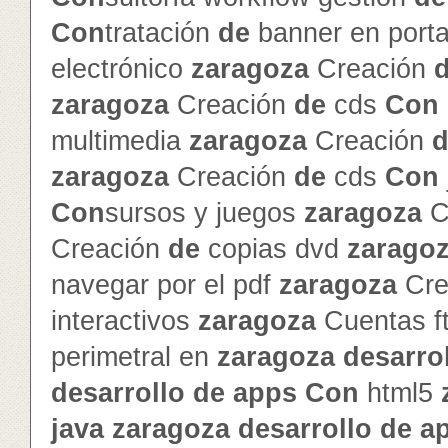
Con
tratación
de
banner en porta
electrónico
zaragoza
Creación
zaragoza
Creación
de
cds
Con
multimedia
zaragoza
Creación
d
zaragoza
Creación
de
cds
Con
Con
sursos y juegos
zaragoza
C
Creación
de
copias dvd
zarago
navegar por el pdf
zaragoza
Cre
interactivos
zaragoza
Cuentas f
perimetral en
zaragoza
de
sarro
de
sarrollo
de
app
s
Con
html5
java
zaragoza
de
sarrollo
de
a