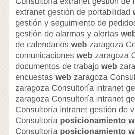
Consultoría extranet gestión de
extranet gestión de portabilidad
gestión y seguimiento de pedid
gestión de alarmas y alertas
we
de calendarios
web
zaragoza Con
comunicaciones
web
zaragoza Co
documentos de trabajo
web
zara
encuestas
web
zaragoza Consult
zaragoza Consultoría intranet ge
zaragoza Consultoría intranet g
Consultoría intranet gestión de v
Consultoría
posicionamiento
w
Consultoría
posicionamiento
w