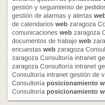
gestión y seguimiento de pedid
gestión de alarmas y alertas
we
de calendarios
web
zaragoza Con
comunicaciones
web
zaragoza Co
documentos de trabajo
web
zara
encuestas
web
zaragoza Consult
zaragoza Consultoría intranet ge
zaragoza Consultoría intranet g
Consultoría intranet gestión de v
Consultoría
posicionamiento
w
Consultoría
posicionamiento
w