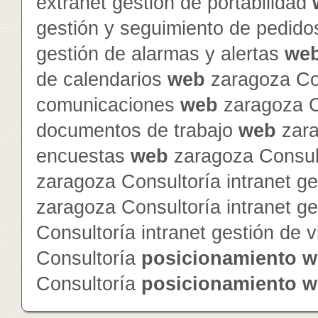
extranet gestión de portabilidad
gestión y seguimiento de pedid
gestión de alarmas y alertas
we
de calendarios
web
zaragoza Con
comunicaciones
web
zaragoza Co
documentos de trabajo
web
zara
encuestas
web
zaragoza Consult
zaragoza Consultoría intranet ge
zaragoza Consultoría intranet g
Consultoría intranet gestión de v
Consultoría
posicionamiento
w
Consultoría
posicionamiento
w