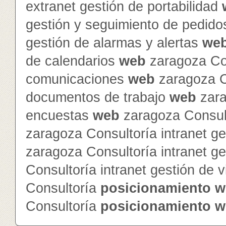
extranet gestión de portabilidad
gestión y seguimiento de pedid
gestión de alarmas y alertas
we
de calendarios
web
zaragoza Con
comunicaciones
web
zaragoza Co
documentos de trabajo
web
zara
encuestas
web
zaragoza Consult
zaragoza Consultoría intranet ge
zaragoza Consultoría intranet g
Consultoría intranet gestión de v
Consultoría
posicionamiento
w
Consultoría
posicionamiento
w