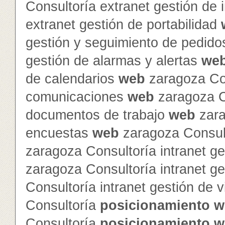
Consultoría extranet gestión de
extranet gestión de portabilidad
gestión y seguimiento de pedid
gestión de alarmas y alertas
we
de calendarios
web
zaragoza Con
comunicaciones
web
zaragoza Co
documentos de trabajo
web
zara
encuestas
web
zaragoza Consult
zaragoza Consultoría intranet ge
zaragoza Consultoría intranet g
Consultoría intranet gestión de v
Consultoría
posicionamiento
w
Consultoría
posicionamiento
w