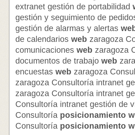
extranet gestión de portabilidad
gestión y seguimiento de pedid
gestión de alarmas y alertas
we
de calendarios
web
zaragoza Con
comunicaciones
web
zaragoza Co
documentos de trabajo
web
zara
encuestas
web
zaragoza Consult
zaragoza Consultoría intranet ge
zaragoza Consultoría intranet g
Consultoría intranet gestión de v
Consultoría
posicionamiento
w
Consultoría
posicionamiento
w