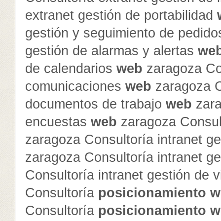
extranet gestión de portabilidad
gestión y seguimiento de pedid
gestión de alarmas y alertas
we
de calendarios
web
zaragoza Con
comunicaciones
web
zaragoza Co
documentos de trabajo
web
zara
encuestas
web
zaragoza Consult
zaragoza Consultoría intranet ge
zaragoza Consultoría intranet g
Consultoría intranet gestión de v
Consultoría
posicionamiento
w
Consultoría
posicionamiento
w