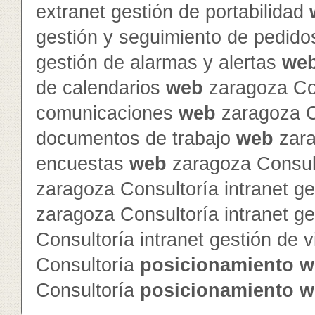
extranet gestión de portabilidad
gestión y seguimiento de pedid
gestión de alarmas y alertas
we
de calendarios
web
zaragoza Con
comunicaciones
web
zaragoza Co
documentos de trabajo
web
zara
encuestas
web
zaragoza Consult
zaragoza Consultoría intranet ge
zaragoza Consultoría intranet g
Consultoría intranet gestión de v
Consultoría
posicionamiento
w
Consultoría
posicionamiento
w