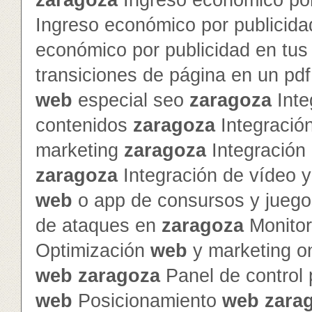
zaragoza
Ingreso económico por
Ingreso económico por publicida
económico por publicidad en tu
transiciones de página en un pd
web
especial seo
zaragoza
Inte
contenidos
zaragoza
Integración
marketing
zaragoza
Integración 
zaragoza
Integración de vídeo 
web
o app de consursos y jueg
de ataques en
zaragoza
Monitor
Optimización
web
y marketing o
web
zaragoza
Panel de control
web
Posicionamiento
web
zara