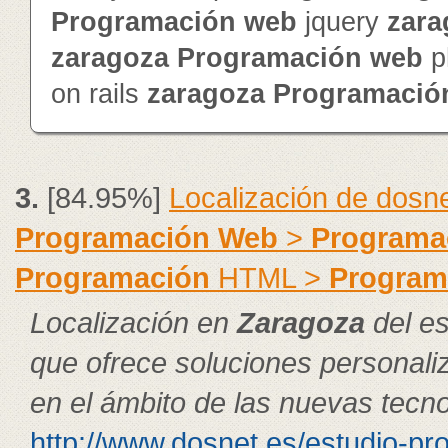
Programación
web
jquery
zara
zaragoza
Programación
web
p
on rails
zaragoza
Programació
3.
[84.95%]
Localización de dosn
Programación
Web
>
Programa
Programación
HTML >
Program
Localización en
Zaragoza
del es
que ofrece soluciones personal
en el ámbito de las nuevas tecno
http://www.dosnet.es/estudio-pr