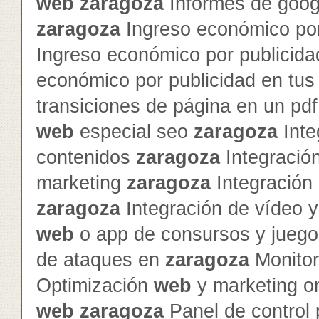
web
zaragoza
Informes de googl
zaragoza
Ingreso económico por
Ingreso económico por publicida
económico por publicidad en tu
transiciones de página en un pd
web
especial seo
zaragoza
Inte
contenidos
zaragoza
Integración
marketing
zaragoza
Integración 
zaragoza
Integración de vídeo 
web
o app de consursos y jueg
de ataques en
zaragoza
Monitor
Optimización
web
y marketing o
web
zaragoza
Panel de control