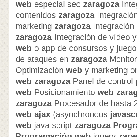
web
especial seo
zaragoza
Inte
contenidos
zaragoza
Integración
marketing
zaragoza
Integración 
zaragoza
Integración de vídeo 
web
o app de consursos y jueg
de ataques en
zaragoza
Monitor
Optimización
web
y marketing o
web
zaragoza
Panel de control
web
Posicionamiento
web
zara
zaragoza
Procesador de hasta 
web
ajax
(asynchronous
javasc
web
java script
zaragoza
Progr
Programación
web
jquery
zara