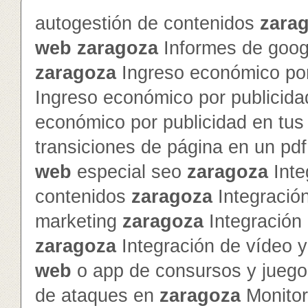
autogestión de contenidos
zara
web
zaragoza
Informes de googl
zaragoza
Ingreso económico por
Ingreso económico por publicida
económico por publicidad en tu
transiciones de página en un pd
web
especial seo
zaragoza
Inte
contenidos
zaragoza
Integración
marketing
zaragoza
Integración 
zaragoza
Integración de vídeo 
web
o app de consursos y jueg
de ataques en
zaragoza
Monitor