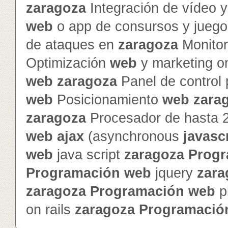
zaragoza
Integración de vídeo 
web
o app de consursos y jueg
de ataques en
zaragoza
Monitor
Optimización
web
y marketing o
web
zaragoza
Panel de control
web
Posicionamiento
web
zara
zaragoza
Procesador de hasta 
web
ajax
(asynchronous
javasc
web
java script
zaragoza
Progr
Programación
web
jquery
zara
zaragoza
Programación
web
p
on rails
zaragoza
Programació