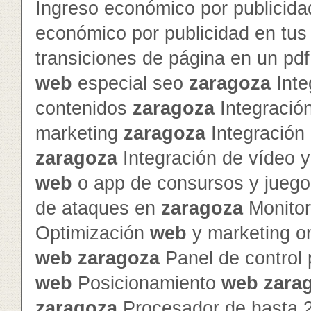
Ingreso económico por publicida
económico por publicidad en tu
transiciones de página en un pd
web
especial seo
zaragoza
Inte
contenidos
zaragoza
Integración
marketing
zaragoza
Integración 
zaragoza
Integración de vídeo 
web
o app de consursos y jueg
de ataques en
zaragoza
Monitor
Optimización
web
y marketing o
web
zaragoza
Panel de control
web
Posicionamiento
web
zara
zaragoza
Procesador de hasta 