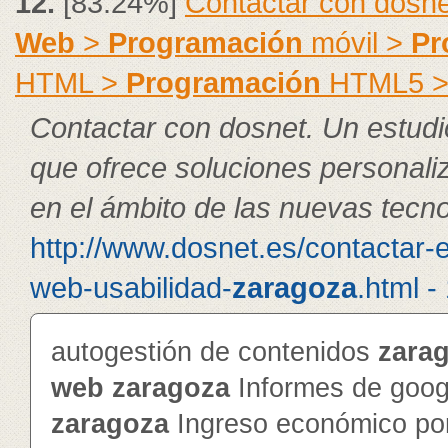
12.
[83.24%]
Contactar con dosne
Web
>
Programación
móvil >
Pr
HTML >
Programación
HTML5 
Contactar con dosnet. Un estudi
que ofrece soluciones personal
en el ámbito de las nuevas tecno
http://www.dosnet.es/contactar-
web-usabilidad-
zaragoza
.html -
autogestión de contenidos
zara
web
zaragoza
Informes de googl
zaragoza
Ingreso económico por