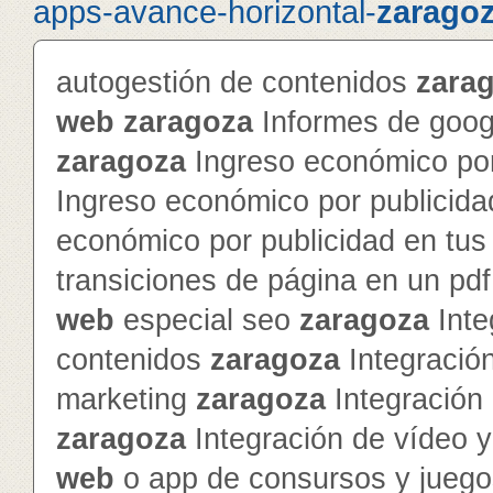
apps-avance-horizontal-
zarago
autogestión de contenidos
zara
web
zaragoza
Informes de googl
zaragoza
Ingreso económico por
Ingreso económico por publicida
económico por publicidad en tu
transiciones de página en un pd
web
especial seo
zaragoza
Inte
contenidos
zaragoza
Integración
marketing
zaragoza
Integración 
zaragoza
Integración de vídeo 
web
o app de consursos y jueg