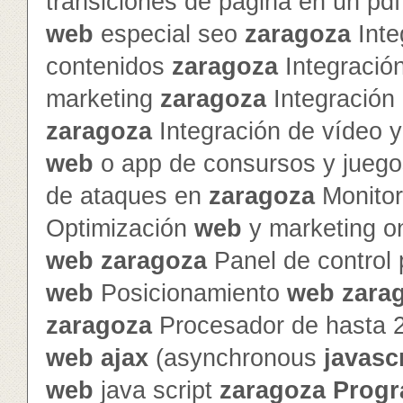
transiciones de página en un pd
web
especial seo
zaragoza
Inte
contenidos
zaragoza
Integración
marketing
zaragoza
Integración 
zaragoza
Integración de vídeo 
web
o app de consursos y jueg
de ataques en
zaragoza
Monitor
Optimización
web
y marketing o
web
zaragoza
Panel de control
web
Posicionamiento
web
zara
zaragoza
Procesador de hasta 
web
ajax
(asynchronous
javasc
web
java script
zaragoza
Progr