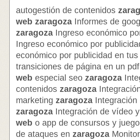
autogestión de contenidos
zara
web
zaragoza
Informes de googl
zaragoza
Ingreso económico por
Ingreso económico por publicida
económico por publicidad en tu
transiciones de página en un pd
web
especial seo
zaragoza
Inte
contenidos
zaragoza
Integración
marketing
zaragoza
Integración 
zaragoza
Integración de vídeo 
web
o app de consursos y jueg
de ataques en
zaragoza
Monitor