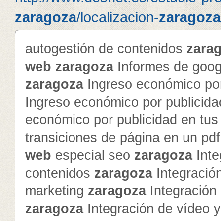
zaragoza
/localizacion-
zaragoza
autogestión de contenidos
zara
web
zaragoza
Informes de googl
zaragoza
Ingreso económico por
Ingreso económico por publicida
económico por publicidad en tu
transiciones de página en un pd
web
especial seo
zaragoza
Inte
contenidos
zaragoza
Integración
marketing
zaragoza
Integración 
zaragoza
Integración de vídeo 