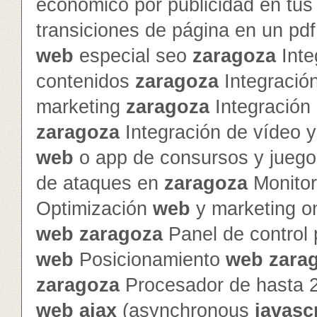
económico por publicidad en tu
transiciones de página en un pd
web
especial seo
zaragoza
Inte
contenidos
zaragoza
Integración
marketing
zaragoza
Integración 
zaragoza
Integración de vídeo 
web
o app de consursos y jueg
de ataques en
zaragoza
Monitor
Optimización
web
y marketing o
web
zaragoza
Panel de control
web
Posicionamiento
web
zara
zaragoza
Procesador de hasta 
web
ajax
(asynchronous
javasc