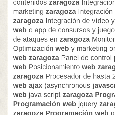
contenidos
zaragoza
Integración
marketing
zaragoza
Integración 
zaragoza
Integración de vídeo 
web
o app de consursos y jueg
de ataques en
zaragoza
Monitor
Optimización
web
y marketing o
web
zaragoza
Panel de control
web
Posicionamiento
web
zara
zaragoza
Procesador de hasta 
web
ajax
(asynchronous
javasc
web
java script
zaragoza
Progr
Programación
web
jquery
zara
zaragoza
Programación
web
p