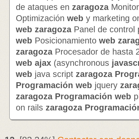
de ataques en
zaragoza
Monitor
Optimización
web
y marketing o
web
zaragoza
Panel de control
web
Posicionamiento
web
zara
zaragoza
Procesador de hasta 
web
ajax
(asynchronous
javasc
web
java script
zaragoza
Progr
Programación
web
jquery
zara
zaragoza
Programación
web
p
on rails
zaragoza
Programació