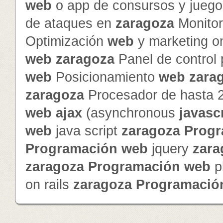
web
o app de consursos y jueg
de ataques en
zaragoza
Monitor
Optimización
web
y marketing o
web
zaragoza
Panel de control
web
Posicionamiento
web
zara
zaragoza
Procesador de hasta 
web
ajax
(asynchronous
javasc
web
java script
zaragoza
Progr
Programación
web
jquery
zara
zaragoza
Programación
web
p
on rails
zaragoza
Programació