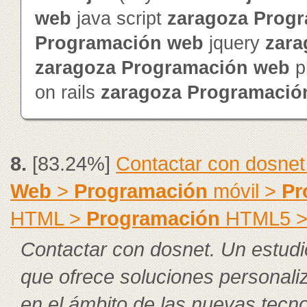
web
java script
zaragoza
Progr
Programación
web
jquery
zara
zaragoza
Programación
web
p
on rails
zaragoza
Programació
8.
[83.24%]
Contactar con dosnet
Web
>
Programación
móvil >
Pr
HTML >
Programación
HTML5 
Contactar con dosnet. Un estudi
que ofrece soluciones personal
en el ámbito de las nuevas tecno