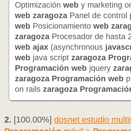
Optimización
web
y marketing o
web
zaragoza
Panel de control
web
Posicionamiento
web
zara
zaragoza
Procesador de hasta 
web
ajax
(asynchronous
javasc
web
java script
zaragoza
Progr
Programación
web
jquery
zara
zaragoza
Programación
web
p
on rails
zaragoza
Programació
2.
[100.00%]
dosnet estudio mult