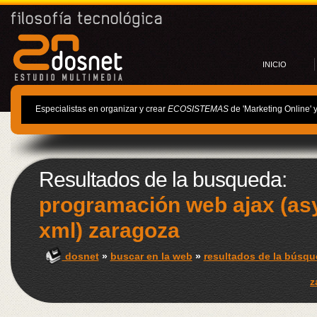
INICIO
Especialistas en organizar y crear
ECOSISTEMAS
de 'Marketing Online' 
Resultados de la busqueda:
programación web ajax (as
xml) zaragoza
dosnet
»
buscar en la web
»
resultados de la búsqu
z