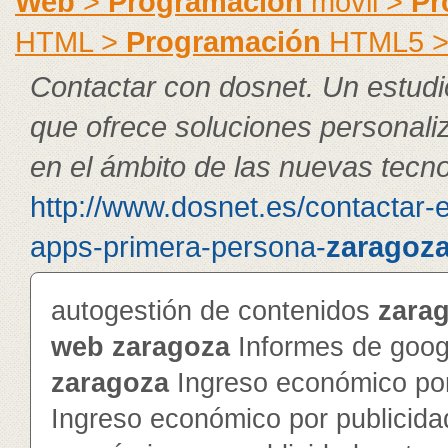
Web
>
Programación
móvil >
Pr
HTML >
Programación
HTML5 
Contactar con dosnet. Un estudi
que ofrece soluciones personal
en el ámbito de las nuevas tecno
http://www.dosnet.es/contactar-
apps-primera-persona-
zaragoz
autogestión de contenidos
zara
web
zaragoza
Informes de googl
zaragoza
Ingreso económico por
Ingreso económico por publicida