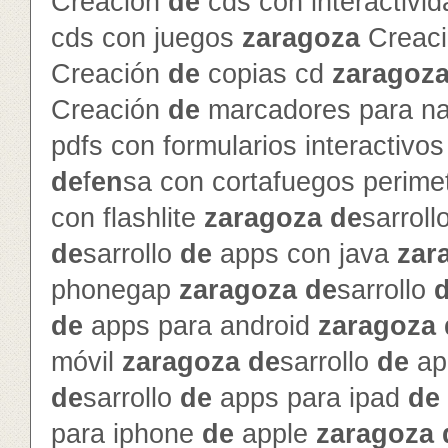
Creación
de
cds con interactivi
cds con juegos
zaragoza
Creac
Creación
de
copias cd
zaragoz
Creación
de
marcadores para na
pdfs con formularios interactivo
de
f
en
sa con cortafuegos perime
con flashlite
zaragoza
de
sarroll
de
sarrollo
de
apps con java
zar
phonegap
zaragoza
de
sarrollo
de
apps para android
zaragoza
móvil
zaragoza
de
sarrollo
de
ap
de
sarrollo
de
apps para ipad
de
para iphone
de
apple
zaragoza