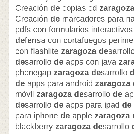
Creación
de
copias cd
zaragoz
Creación
de
marcadores para na
pdfs con formularios interactivo
de
f
en
sa con cortafuegos perime
con flashlite
zaragoza
de
sarroll
de
sarrollo
de
apps con java
zar
phonegap
zaragoza
de
sarrollo
de
apps para android
zaragoza
móvil
zaragoza
de
sarrollo
de
ap
de
sarrollo
de
apps para ipad
de
para iphone
de
apple
zaragoza
blackberry
zaragoza
de
sarrollo