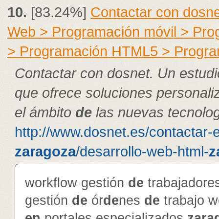
10.
[83.24%]
Contactar con dosne
Web > Programación móvil > Pr
> Programación HTML5 > Progra
Contactar con dosnet. Un estudi
que ofrece soluciones personal
el ámbito
de
las nuevas tecnolog
http://www.dosnet.es/contactar-
zaragoza
/desarrollo-web-html-
z
workflow gestión
de
trabajador
gestión
de
ór
de
nes
de
trabajo 
en
portales especializados
zara