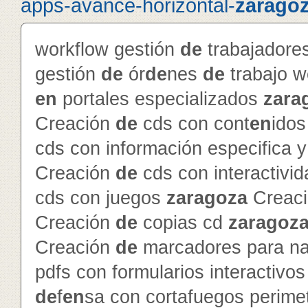
apps-avance-horizontal-
zarago
workflow gestión
de
trabajador
gestión
de
ór
de
nes
de
trabajo 
en
portales especializados
zara
Creación
de
cds con cont
en
ido
cds con información especifica 
Creación
de
cds con interactivi
cds con juegos
zaragoza
Creac
Creación
de
copias cd
zaragoz
Creación
de
marcadores para na
pdfs con formularios interactivo
de
f
en
sa con cortafuegos perime