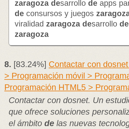
zaragoza
de
sarrollo
de
apps pa
de
consursos y juegos
zaragoz
viralidad
zaragoza
de
sarrollo
de
zaragoza
8.
[83.24%]
Contactar con dosnet
> Programación móvil > Program
Programación HTML5 > Program
Contactar con dosnet. Un estudi
que ofrece soluciones personal
el ámbito
de
las nuevas tecnolog