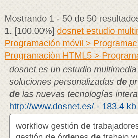
Mostrando 1 - 50 de 50 resultado
1.
[100.00%]
dosnet estudio mult
Programación móvil > Programac
Programación HTML5 > Program
dosnet es un estudio multimedia
soluciones personalizadas
de
pr
de
las nuevas tecnologías intera
http://www.dosnet.es/ - 183.4 kb
workflow gestión
de
trabajador
gestión
de
ór
de
nes
de
trabajo 