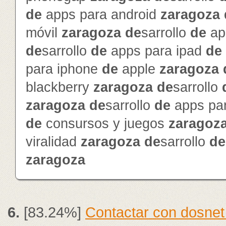
de
apps para android
zaragoza
móvil
zaragoza
de
sarrollo
de
ap
de
sarrollo
de
apps para ipad
de
para iphone
de
apple
zaragoza
blackberry
zaragoza
de
sarrollo
zaragoza
de
sarrollo
de
apps pa
de
consursos y juegos
zaragoz
viralidad
zaragoza
de
sarrollo
de
zaragoza
6.
[83.24%]
Contactar con dosnet