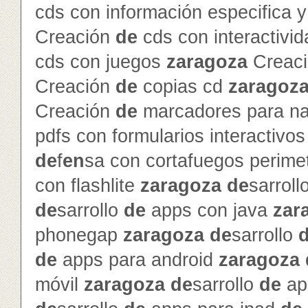
cds con información especifica 
Creación
de
cds con interactivi
cds con juegos
zaragoza
Creac
Creación
de
copias cd
zaragoz
Creación
de
marcadores para na
pdfs con formularios interactivo
de
f
en
sa con cortafuegos perime
con flashlite
zaragoza
de
sarroll
de
sarrollo
de
apps con java
zar
phonegap
zaragoza
de
sarrollo
de
apps para android
zaragoza
móvil
zaragoza
de
sarrollo
de
ap