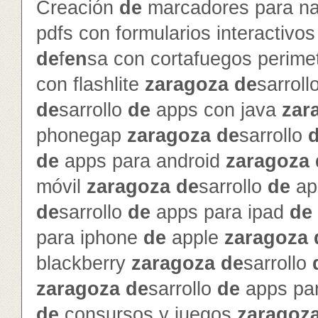
Creación
de
marcadores para na
pdfs con formularios interactivo
de
f
en
sa con cortafuegos perime
con flashlite
zaragoza
de
sarroll
de
sarrollo
de
apps con java
zar
phonegap
zaragoza
de
sarrollo
de
apps para android
zaragoza
móvil
zaragoza
de
sarrollo
de
ap
de
sarrollo
de
apps para ipad
de
para iphone
de
apple
zaragoza
blackberry
zaragoza
de
sarrollo
zaragoza
de
sarrollo
de
apps pa
de
consursos y juegos
zaragoz