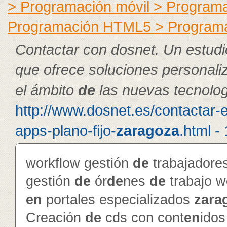
> Programación móvil > Program
Programación HTML5 > Program
Contactar con dosnet. Un estudi
que ofrece soluciones personal
el ámbito
de
las nuevas tecnolog
http://www.dosnet.es/contactar-
apps-plano-fijo-
zaragoza
.html -
workflow gestión
de
trabajador
gestión
de
ór
de
nes
de
trabajo 
en
portales especializados
zara
Creación
de
cds con cont
en
ido