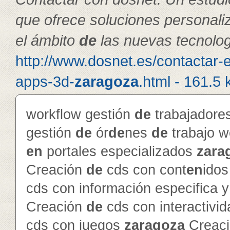
que ofrece soluciones personal
el ámbito
de
las nuevas tecnolog
http://www.dosnet.es/contactar-
apps-3d-
zaragoza
.html - 161.5 
workflow gestión
de
trabajador
gestión
de
ór
de
nes
de
trabajo 
en
portales especializados
zara
Creación
de
cds con cont
en
ido
cds con información especifica 
Creación
de
cds con interactivi
cds con juegos
zaragoza
Creac