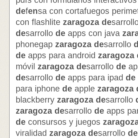
pdfs con formularios interactivo
de
f
en
sa con cortafuegos perime
con flashlite
zaragoza
de
sarroll
de
sarrollo
de
apps con java
zar
phonegap
zaragoza
de
sarrollo
de
apps para android
zaragoza
móvil
zaragoza
de
sarrollo
de
ap
de
sarrollo
de
apps para ipad
de
para iphone
de
apple
zaragoza
blackberry
zaragoza
de
sarrollo
zaragoza
de
sarrollo
de
apps pa
de
consursos y juegos
zaragoz
viralidad
zaragoza
de
sarrollo
de