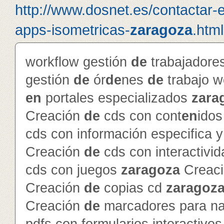
http://www.dosnet.es/contactar-
apps-isometricas-
zaragoza
.html
workflow gestión
de
trabajador
gestión
de
ór
de
nes
de
trabajo 
en
portales especializados
zara
Creación
de
cds con cont
en
ido
cds con información especifica 
Creación
de
cds con interactivi
cds con juegos
zaragoza
Creac
Creación
de
copias cd
zaragoz
Creación
de
marcadores para na