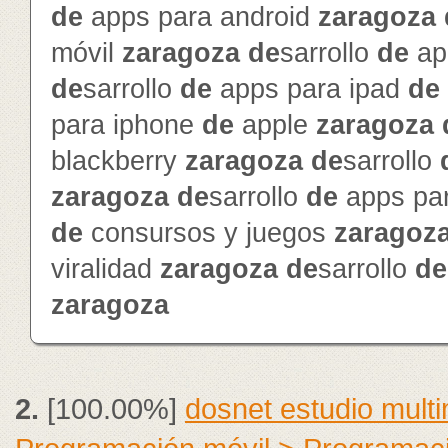
de
apps para android
zaragoza
móvil
zaragoza
de
sarrollo
de
ap
de
sarrollo
de
apps para ipad
de
para iphone
de
apple
zaragoza
blackberry
zaragoza
de
sarrollo
zaragoza
de
sarrollo
de
apps pa
de
consursos y juegos
zaragoz
viralidad
zaragoza
de
sarrollo
de
zaragoza
2.
[100.00%]
dosnet estudio mult