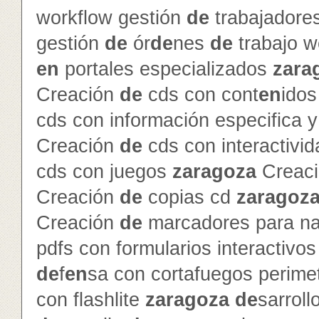
workflow gestión
de
trabajador
gestión
de
ór
de
nes
de
trabajo 
en
portales especializados
zara
Creación
de
cds con cont
en
ido
cds con información especifica 
Creación
de
cds con interactivi
cds con juegos
zaragoza
Creac
Creación
de
copias cd
zaragoz
Creación
de
marcadores para na
pdfs con formularios interactivo
de
f
en
sa con cortafuegos perime
con flashlite
zaragoza
de
sarroll