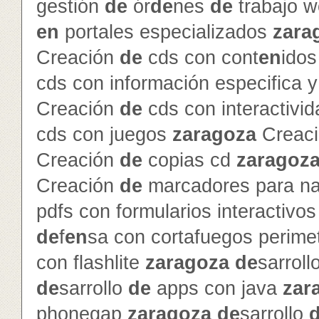
gestión
de
ór
de
nes
de
trabajo 
en
portales especializados
zara
Creación
de
cds con cont
en
ido
cds con información especifica 
Creación
de
cds con interactivi
cds con juegos
zaragoza
Creac
Creación
de
copias cd
zaragoz
Creación
de
marcadores para na
pdfs con formularios interactivo
de
f
en
sa con cortafuegos perime
con flashlite
zaragoza
de
sarroll
de
sarrollo
de
apps con java
zar
phonegap
zaragoza
de
sarrollo