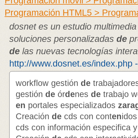
Programación móvil > Programac
Programación HTML5 > Program
dosnet es un estudio multimedia
soluciones personalizadas
de
pr
de
las nuevas tecnologías intera
http://www.dosnet.es/index.php 
workflow gestión
de
trabajador
gestión
de
ór
de
nes
de
trabajo 
en
portales especializados
zara
Creación
de
cds con cont
en
ido
cds con información especifica 