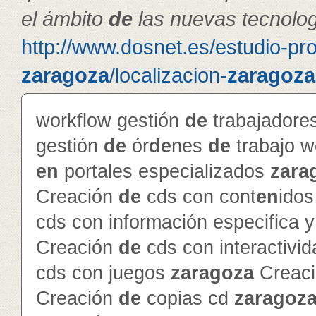
el ámbito
de
las nuevas tecnolog
http://www.dosnet.es/estudio-pr
zaragoza
/localizacion-
zaragoza
workflow gestión
de
trabajador
gestión
de
ór
de
nes
de
trabajo 
en
portales especializados
zara
Creación
de
cds con cont
en
ido
cds con información especifica 
Creación
de
cds con interactivi
cds con juegos
zaragoza
Creac
Creación
de
copias cd
zaragoz