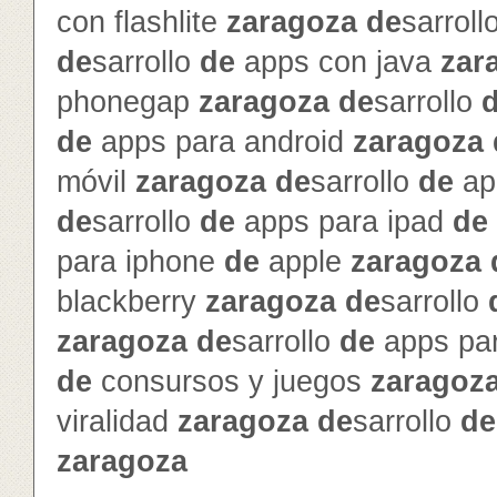
con flashlite
zaragoza
de
sarroll
de
sarrollo
de
apps con java
zar
phonegap
zaragoza
de
sarrollo
de
apps para android
zaragoza
móvil
zaragoza
de
sarrollo
de
ap
de
sarrollo
de
apps para ipad
de
para iphone
de
apple
zaragoza
blackberry
zaragoza
de
sarrollo
zaragoza
de
sarrollo
de
apps pa
de
consursos y juegos
zaragoz
viralidad
zaragoza
de
sarrollo
de
zaragoza