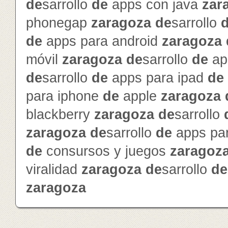
de
sarrollo
de
apps con java
zar
phonegap
zaragoza
de
sarrollo
de
apps para android
zaragoza
móvil
zaragoza
de
sarrollo
de
ap
de
sarrollo
de
apps para ipad
de
para iphone
de
apple
zaragoza
blackberry
zaragoza
de
sarrollo
zaragoza
de
sarrollo
de
apps pa
de
consursos y juegos
zaragoz
viralidad
zaragoza
de
sarrollo
de
zaragoza