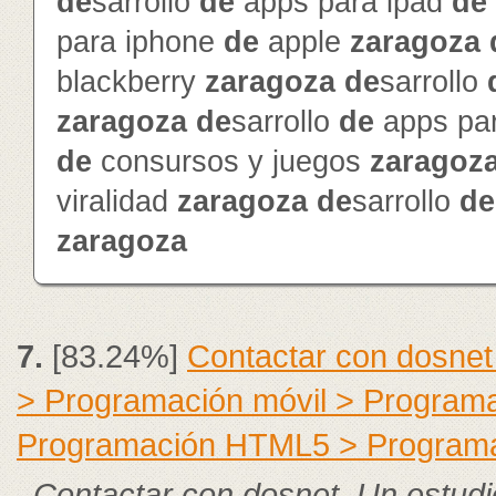
de
sarrollo
de
apps para ipad
de
para iphone
de
apple
zaragoza
blackberry
zaragoza
de
sarrollo
zaragoza
de
sarrollo
de
apps pa
de
consursos y juegos
zaragoz
viralidad
zaragoza
de
sarrollo
de
zaragoza
7.
[83.24%]
Contactar con dosnet
> Programación móvil > Program
Programación HTML5 > Program
Contactar con dosnet. Un estudi