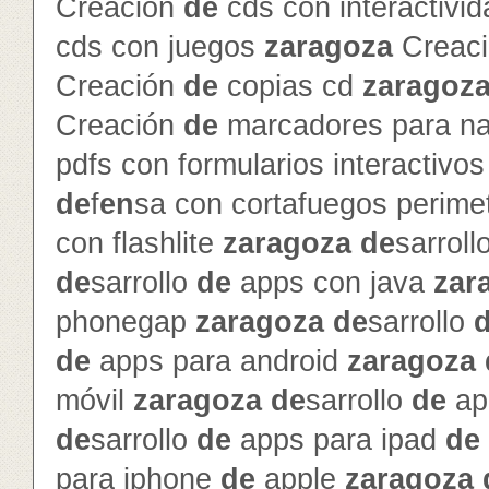
Creación
de
cds con interactivi
cds con juegos
zaragoza
Creac
Creación
de
copias cd
zaragoz
Creación
de
marcadores para na
pdfs con formularios interactivo
de
f
en
sa con cortafuegos perime
con flashlite
zaragoza
de
sarroll
de
sarrollo
de
apps con java
zar
phonegap
zaragoza
de
sarrollo
de
apps para android
zaragoza
móvil
zaragoza
de
sarrollo
de
ap
de
sarrollo
de
apps para ipad
de
para iphone
de
apple
zaragoza