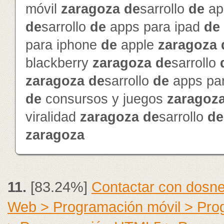
móvil
zaragoza
de
sarrollo
de
ap
de
sarrollo
de
apps para ipad
de
para iphone
de
apple
zaragoza
blackberry
zaragoza
de
sarrollo
zaragoza
de
sarrollo
de
apps pa
de
consursos y juegos
zaragoz
viralidad
zaragoza
de
sarrollo
de
zaragoza
11.
[83.24%]
Contactar con dosne
Web > Programación móvil > Pr