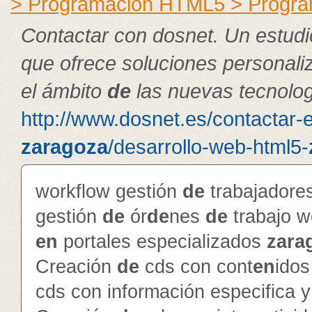
> Programación HTML5 > Progra
Contactar con dosnet. Un estudi
que ofrece soluciones personal
el ámbito
de
las nuevas tecnolog
http://www.dosnet.es/contactar-
zaragoza
/desarrollo-web-html5-
workflow gestión
de
trabajador
gestión
de
ór
de
nes
de
trabajo 
en
portales especializados
zara
Creación
de
cds con cont
en
ido
cds con información especifica 