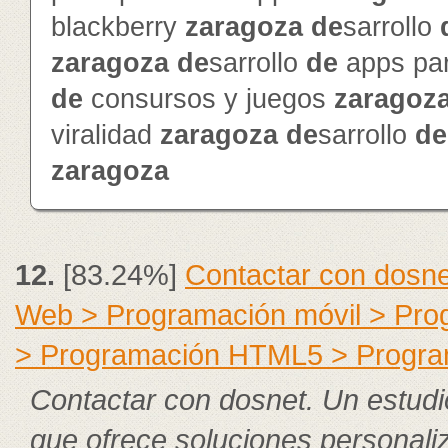
blackberry
zaragoza
de
sarrollo
zaragoza
de
sarrollo
de
apps pa
de
consursos y juegos
zaragoz
viralidad
zaragoza
de
sarrollo
de
zaragoza
12.
[83.24%]
Contactar con dosne
Web > Programación móvil > Pr
> Programación HTML5 > Progra
Contactar con dosnet. Un estudi
que ofrece soluciones personal