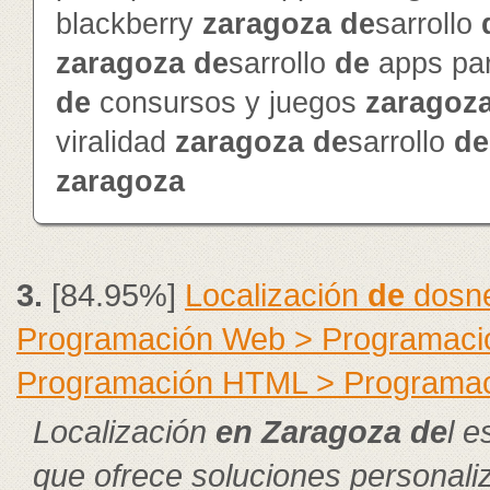
blackberry
zaragoza
de
sarrollo
zaragoza
de
sarrollo
de
apps pa
de
consursos y juegos
zaragoz
viralidad
zaragoza
de
sarrollo
de
zaragoza
3.
[84.95%]
Localización
de
dosne
Programación Web > Programació
Programación HTML > Programa
Localización
en
Zaragoza
de
l e
que ofrece soluciones personal