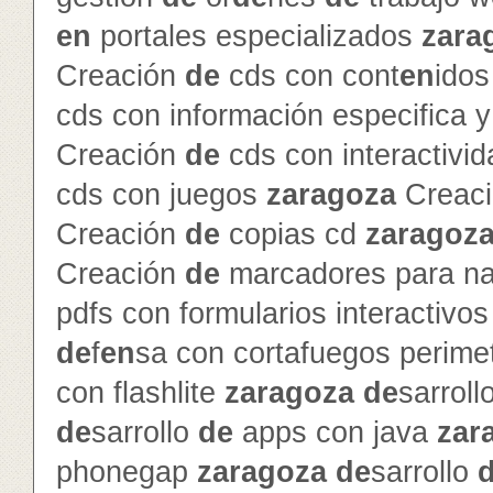
en
portales especializados
zara
Creación
de
cds con cont
en
ido
cds con información especifica 
Creación
de
cds con interactivi
cds con juegos
zaragoza
Creac
Creación
de
copias cd
zaragoz
Creación
de
marcadores para na
pdfs con formularios interactivo
de
f
en
sa con cortafuegos perime
con flashlite
zaragoza
de
sarroll
de
sarrollo
de
apps con java
zar
phonegap
zaragoza
de
sarrollo