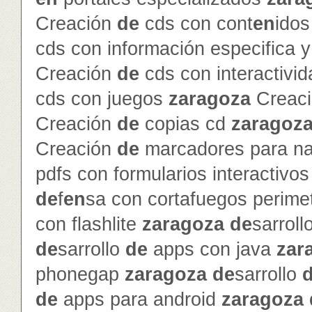
Creación
de
cds con cont
en
ido
cds con información especifica 
Creación
de
cds con interactivi
cds con juegos
zaragoza
Creac
Creación
de
copias cd
zaragoz
Creación
de
marcadores para na
pdfs con formularios interactivo
de
f
en
sa con cortafuegos perime
con flashlite
zaragoza
de
sarroll
de
sarrollo
de
apps con java
zar
phonegap
zaragoza
de
sarrollo
de
apps para android
zaragoza