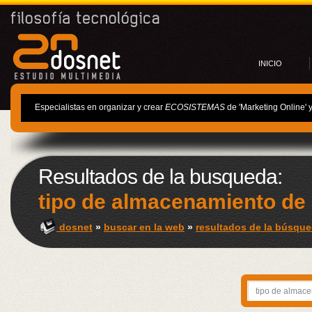
INICIO
Especialistas en organizar y crear
ECOSISTEMAS
de 'Marketing Online' 
Resultados de la busqueda:
tipo de almacenamiento de 
dosnet
»
buscar en la web
»
resultados de la búsque