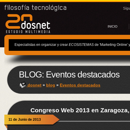
Síg
INICIO
Especialistas en organizar y crear
ECOSISTEMAS
de 'Marketing Online' 
BLOG: Eventos destacados
dosnet
»
blog
»
Eventos destacados
Congreso Web 2013 en Zaragoza, 
11 de Junio de 2013