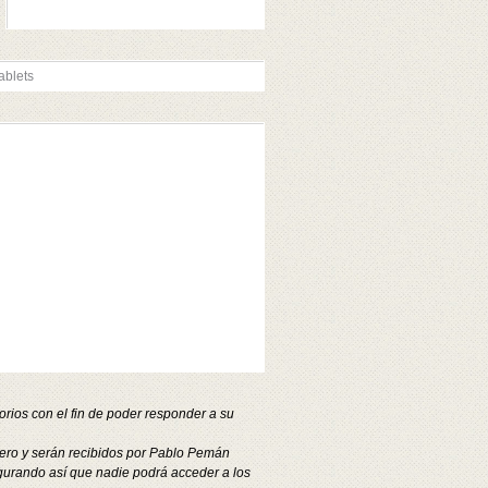
aragoza
lta y configuración en la red social
outube zaragoza
ncho de banda profesional de 10gb
thernet en zaragoza
plicaciones moviles
plicaciones moviles zaragoza
pps androird
pps androird zaragoza
pps ipad
pps ipad zaragoza
pps iphone
pps iphone zaragoza
sesoramiento web
sesoramiento web zaragoza
umentar back links de un sitio web en
aragoza
ackup diario incremental
ackup semanal completo
ases de datos mysql zaragoza
ampañas de anuncios patrocinados en
oogle adwords zaragoza
rios con el fin de poder responder a su
ampañas de anuncios profesionales
atrocinados en linkedin adwords
ero y serán recibidos por Pablo Pemán
aragoza
gurando así que nadie podrá acceder a los