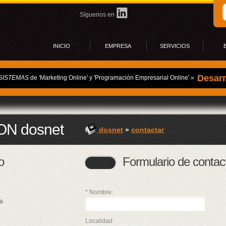
Síguenos en
3
3
INICIO
EMPRESA
SERVICIOS
6
8
s
Desarr
SISTEMAS
de 'Marketing Online' y 'Programación Empresarial Online' »
A
Progr
A
Aloja
A
A
Campa
s
E-mail
N dosnet
A
dosnet
»
contactar
Progra
z
Comerc
A
Softwa
z
o
Formulario de contac
Diseñ
A
f
A
g
* Nombre:
A
a
l
A
Localidad: