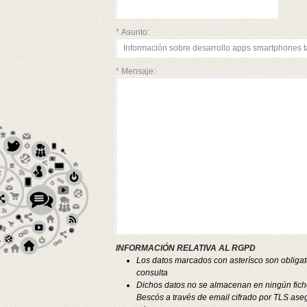
z
A
y
* Asunto:
A
e
A
* Mensaje:
A
A
A
A
A
A
A
A
A
A
z
B
B
B
C
INFORMACIÓN RELATIVA AL RGPD
g
Los datos marcados con asterísco son obligato
C
consulta
p
Dichos datos no se almacenan en ningún fich
z
Bescós a través de email cifrado por TLS ase