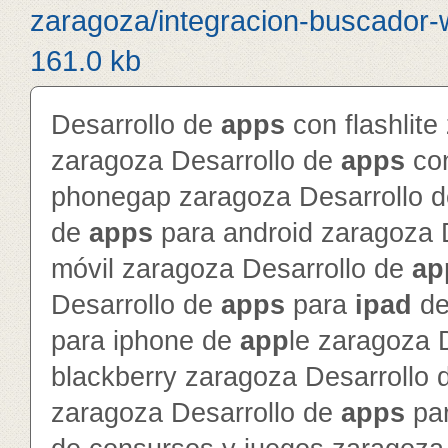
zaragoza/integracion-buscador-
161.0 kb
Desarrollo de
app
s
con flashlite
zaragoza Desarrollo de
app
s
con
phonegap zaragoza Desarrollo 
de
app
s
para android zaragoza 
móvil zaragoza Desarrollo de
ap
Desarrollo de
app
s
para
ipad
d
para iphone de
app
le zaragoza 
blackberry zaragoza Desarrollo
zaragoza Desarrollo de
app
s
par