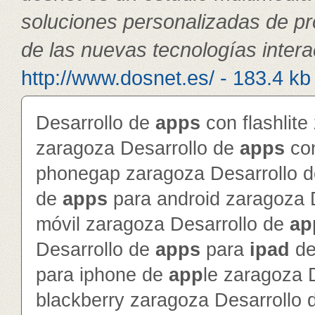
soluciones personalizadas de pr
de las nuevas tecnologías intera
http://www.dosnet.es/ - 183.4 kb
Desarrollo de
app
s
con flashlite
zaragoza Desarrollo de
app
s
con
phonegap zaragoza Desarrollo 
de
app
s
para android zaragoza 
móvil zaragoza Desarrollo de
ap
Desarrollo de
app
s
para
ipad
d
para iphone de
app
le zaragoza 
blackberry zaragoza Desarrollo