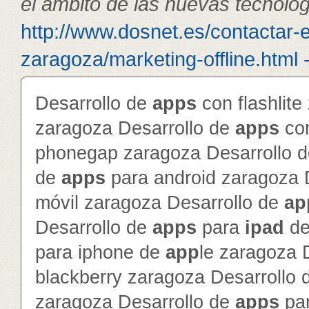
el ámbito de las nuevas tecnolog
http://www.dosnet.es/contactar-
zaragoza/marketing-offline.html 
Desarrollo de
app
s
con flashlite
zaragoza Desarrollo de
app
s
con
phonegap zaragoza Desarrollo 
de
app
s
para android zaragoza 
móvil zaragoza Desarrollo de
ap
Desarrollo de
app
s
para
ipad
d
para iphone de
app
le zaragoza 
blackberry zaragoza Desarrollo
zaragoza Desarrollo de
app
s
par