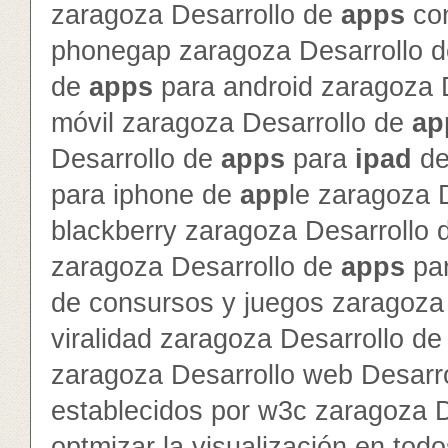
zaragoza Desarrollo de
app
s
con
phonegap zaragoza Desarrollo 
de
app
s
para android zaragoza 
móvil zaragoza Desarrollo de
ap
Desarrollo de
app
s
para
ipad
d
para iphone de
app
le zaragoza 
blackberry zaragoza Desarrollo
zaragoza Desarrollo de
app
s
par
de consursos y juegos zaragoza 
viralidad zaragoza Desarrollo de 
zaragoza Desarrollo web Desarr
establecidos por w3c zaragoza 
optmizar la visualización en to