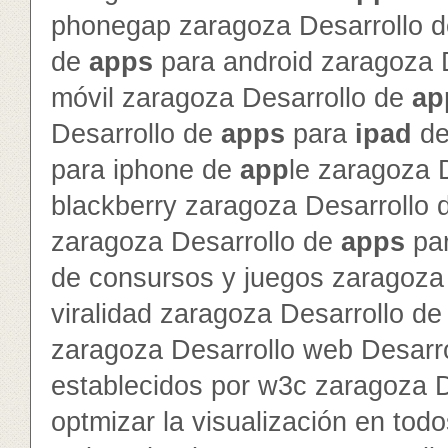
phonegap zaragoza Desarrollo 
de
app
s
para android zaragoza 
móvil zaragoza Desarrollo de
ap
Desarrollo de
app
s
para
ipad
d
para iphone de
app
le zaragoza 
blackberry zaragoza Desarrollo
zaragoza Desarrollo de
app
s
par
de consursos y juegos zaragoza 
viralidad zaragoza Desarrollo de 
zaragoza Desarrollo web Desarr
establecidos por w3c zaragoza 
optmizar la visualización en to