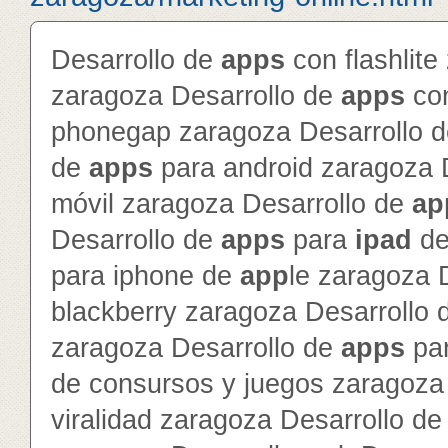
Desarrollo de
app
s
con flashlite
zaragoza Desarrollo de
app
s
con
phonegap zaragoza Desarrollo 
de
app
s
para android zaragoza 
móvil zaragoza Desarrollo de
ap
Desarrollo de
app
s
para
ipad
d
para iphone de
app
le zaragoza 
blackberry zaragoza Desarrollo
zaragoza Desarrollo de
app
s
par
de consursos y juegos zaragoza 
viralidad zaragoza Desarrollo de 