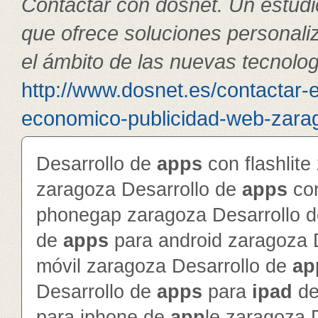
Contactar con dosnet. Un estudi
que ofrece soluciones personali
el ámbito de las nuevas tecnolog
http://www.dosnet.es/contactar-
economico-publicidad-web-zarag
Desarrollo de
app
s
con flashlite
zaragoza Desarrollo de
app
s
con
phonegap zaragoza Desarrollo 
de
app
s
para android zaragoza 
móvil zaragoza Desarrollo de
ap
Desarrollo de
app
s
para
ipad
d
para iphone de
app
le zaragoza 