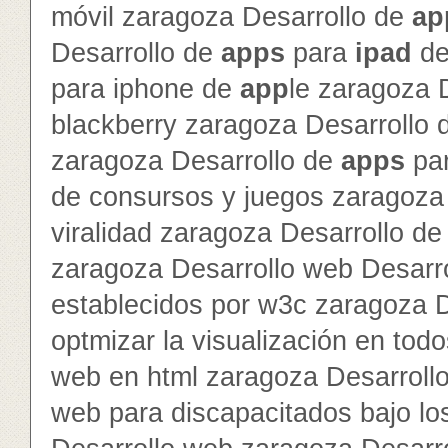
móvil zaragoza Desarrollo de
ap
Desarrollo de
app
s
para
ipad
d
para iphone de
app
le zaragoza 
blackberry zaragoza Desarrollo
zaragoza Desarrollo de
app
s
par
de consursos y juegos zaragoza 
viralidad zaragoza Desarrollo de 
zaragoza Desarrollo web Desarr
establecidos por w3c zaragoza 
optmizar la visualización en to
web en html zaragoza Desarroll
web para discapacitados bajo lo