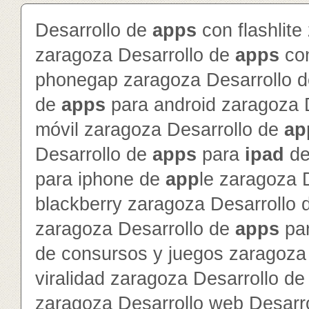
Desarrollo de
app
s
con flashlite
zaragoza Desarrollo de
app
s
con
phonegap zaragoza Desarrollo 
de
app
s
para android zaragoza 
móvil zaragoza Desarrollo de
ap
Desarrollo de
app
s
para
ipad
d
para iphone de
app
le zaragoza 
blackberry zaragoza Desarrollo
zaragoza Desarrollo de
app
s
par
de consursos y juegos zaragoza 
viralidad zaragoza Desarrollo de 
zaragoza Desarrollo web Desarr