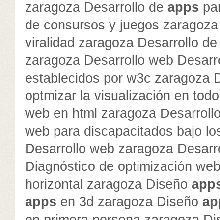
zaragoza Desarrollo de
app
s
par
de consursos y juegos zaragoza 
viralidad zaragoza Desarrollo de 
zaragoza Desarrollo web Desarr
establecidos por w3c zaragoza 
optmizar la visualización en to
web en html zaragoza Desarroll
web para discapacitados bajo lo
Desarrollo web zaragoza Desarr
Diagnóstico de optimización we
horizontal zaragoza Diseño
app
app
s
en 3d zaragoza Diseño
ap
en primera persona zaragoza D