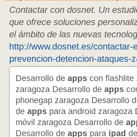
Contactar con dosnet. Un estudi
que ofrece soluciones personali
el ámbito de las nuevas tecnolog
http://www.dosnet.es/contactar-
prevencion-detencion-ataques-z
Desarrollo de
app
s
con flashlite
zaragoza Desarrollo de
app
s
con
phonegap zaragoza Desarrollo 
de
app
s
para android zaragoza 
móvil zaragoza Desarrollo de
ap
Desarrollo de
app
s
para
ipad
d