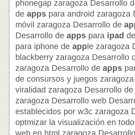
phonegap zaragoza Desarrollo 
de
app
s
para android zaragoza 
móvil zaragoza Desarrollo de
ap
Desarrollo de
app
s
para
ipad
d
para iphone de
app
le zaragoza 
blackberry zaragoza Desarrollo
zaragoza Desarrollo de
app
s
par
de consursos y juegos zaragoza 
viralidad zaragoza Desarrollo de 
zaragoza Desarrollo web Desarr
establecidos por w3c zaragoza 
optmizar la visualización en to
web en html zaragoza Desarroll