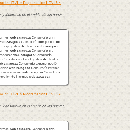
mación HTML > Programación HTML5 >
n y
de
sarrollo en el ámbito
de
las nuevas
formes
web
zaragoza
Consultoría
crm
web
zaragoza
Consultoría
crm
gestión
de
ía erp gestión
de
clientes
web
zaragoza
formes
web
zaragoza
Consultoría erp
veedores
web
zaragoza
Consultoría
a
Consultoría extranet gestión
de
clientes
eb
zaragoza
Consultoría extranet gestión
didos
web
zaragoza
Consultoría intranet
omunicaciones
web
zaragoza
Consultoría
 gestión
de
informes
web
zaragoza
mación HTML > Programación HTML5 >
n y
de
sarrollo en el ámbito
de
las nuevas
formes
web
zaragoza
Consultoría
crm