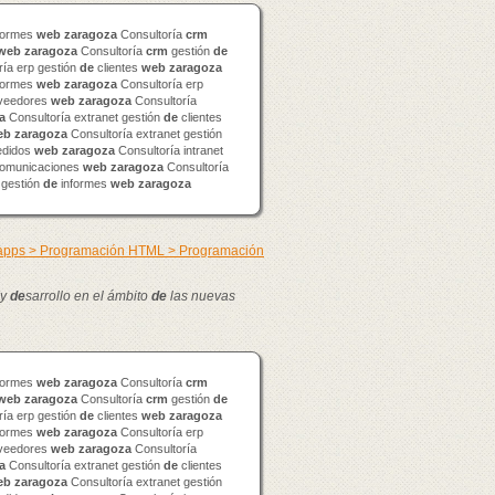
formes
web
zaragoza
Consultoría
crm
web
zaragoza
Consultoría
crm
gestión
de
ía erp gestión
de
clientes
web
zaragoza
formes
web
zaragoza
Consultoría erp
veedores
web
zaragoza
Consultoría
a
Consultoría extranet gestión
de
clientes
eb
zaragoza
Consultoría extranet gestión
didos
web
zaragoza
Consultoría intranet
omunicaciones
web
zaragoza
Consultoría
 gestión
de
informes
web
zaragoza
 apps > Programación HTML > Programación
 y
de
sarrollo en el ámbito
de
las nuevas
formes
web
zaragoza
Consultoría
crm
web
zaragoza
Consultoría
crm
gestión
de
ía erp gestión
de
clientes
web
zaragoza
formes
web
zaragoza
Consultoría erp
veedores
web
zaragoza
Consultoría
a
Consultoría extranet gestión
de
clientes
eb
zaragoza
Consultoría extranet gestión