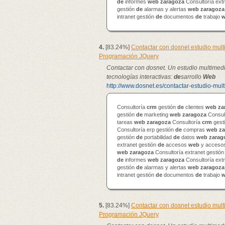
de
informes
web
zaragoza
Consultoría ext
gestión
de
alarmas y alertas
web
zaragoza
intranet gestión
de
documentos
de
trabajo
4.
[83.24%]
Contactar con dosnet estudio mul
Programación JQuery
Contactar con dosnet. Un estudio multimed
tecnologías interactivas:
de
sarrollo
Web
http://www.dosnet.es/contactar-estudio-mul
Consultoría
crm
gestión
de
clientes
web
za
gestión
de
marketing
web
zaragoza
Consul
tareas
web
zaragoza
Consultoría
crm
gest
Consultoría erp gestión
de
compras
web
za
gestión
de
portabilidad
de
datos
web
zarag
extranet gestión
de
accesos
web
y accesos
web
zaragoza
Consultoría extranet gestió
de
informes
web
zaragoza
Consultoría ext
gestión
de
alarmas y alertas
web
zaragoza
intranet gestión
de
documentos
de
trabajo
5.
[83.24%]
Contactar con dosnet estudio mul
Programación JQuery