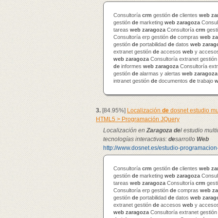
Consultoría
crm
gestión
de
clientes
web
za
gestión
de
marketing
web
zaragoza
Consul
tareas
web
zaragoza
Consultoría
crm
gest
Consultoría erp gestión
de
compras
web
za
gestión
de
portabilidad
de
datos
web
zarag
extranet gestión
de
accesos
web
y accesos
web
zaragoza
Consultoría extranet gestió
de
informes
web
zaragoza
Consultoría ext
gestión
de
alarmas y alertas
web
zaragoza
intranet gestión
de
documentos
de
trabajo
3.
[84.95%]
Localización
de
dosnet estudio mu
HTML5 > Programación JQuery
Localización en
Zaragoza
de
l estudio mul
tecnologías interactivas:
de
sarrollo
Web
http://www.dosnet.es/estudio-programacion
Consultoría
crm
gestión
de
clientes
web
za
gestión
de
marketing
web
zaragoza
Consul
tareas
web
zaragoza
Consultoría
crm
gest
Consultoría erp gestión
de
compras
web
za
gestión
de
portabilidad
de
datos
web
zarag
extranet gestión
de
accesos
web
y accesos
web
zaragoza
Consultoría extranet gestió