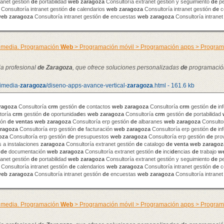
ranet gestión
de
portabilidad
web
zaragoza
Consultoría extranet gestión y seguimiento
de
pe
Consultoría intranet gestión
de
calendarios
web
zaragoza
Consultoría intranet gestión
de
c
web
zaragoza
Consultoría intranet gestión
de
encuestas
web
zaragoza
Consultoría intranet
timedia. Programación
Web
> Programación móvil > Programación apps > Progra
ia profesional
de
Zaragoza
, que ofrece soluciones personalizadas
de
programació
timedia-
zaragoza
/diseno-apps-avance-vertical-
zaragoza
.html - 161.6 kb
ragoza
Consultoría
crm
gestión
de
contactos
web
zaragoza
Consultoría
crm
gestión
de
in
toría
crm
gestión
de
oportunida
de
s
web
zaragoza
Consultoría
crm
gestión
de
portabilidad
ión
de
venta
s
web
zaragoza
Consultoría erp gestión
de
albaranes
web
zaragoza
Consultor
ragoza
Consultoría erp gestión
de
facturación
web
zaragoza
Consultoría erp gestión
de
in
oza
Consultoría erp gestión
de
presupuestos
web
zaragoza
Consultoría erp gestión
de
pro
 a instalaciones
zaragoza
Consultoría extranet gestión
de
catalogo
de
venta
web
zaragoz
n
de
documentación
web
zaragoza
Consultoría extranet gestión
de
inci
de
ncias
de
trabajo
w
ranet gestión
de
portabilidad
web
zaragoza
Consultoría extranet gestión y seguimiento
de
pe
Consultoría intranet gestión
de
calendarios
web
zaragoza
Consultoría intranet gestión
de
c
web
zaragoza
Consultoría intranet gestión
de
encuestas
web
zaragoza
Consultoría intranet
timedia. Programación
Web
> Programación móvil > Programación apps > Progra