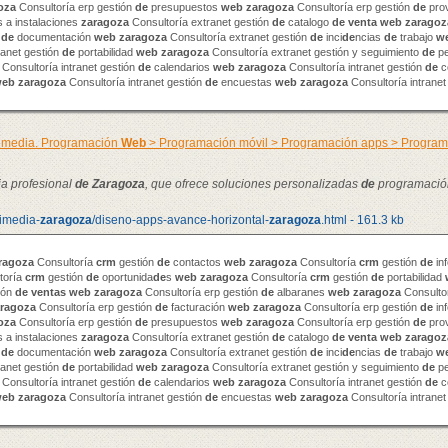
oza
Consultoría erp gestión
de
presupuestos
web
zaragoza
Consultoría erp gestión
de
pro
 a instalaciones
zaragoza
Consultoría extranet gestión
de
catalogo
de
venta
web
zaragoz
n
de
documentación
web
zaragoza
Consultoría extranet gestión
de
inci
de
ncias
de
trabajo
w
ranet gestión
de
portabilidad
web
zaragoza
Consultoría extranet gestión y seguimiento
de
pe
Consultoría intranet gestión
de
calendarios
web
zaragoza
Consultoría intranet gestión
de
c
web
zaragoza
Consultoría intranet gestión
de
encuestas
web
zaragoza
Consultoría intranet
timedia. Programación
Web
> Programación móvil > Programación apps > Progra
ia profesional
de
Zaragoza
, que ofrece soluciones personalizadas
de
programació
timedia-
zaragoza
/diseno-apps-avance-horizontal-
zaragoza
.html - 161.3 kb
ragoza
Consultoría
crm
gestión
de
contactos
web
zaragoza
Consultoría
crm
gestión
de
in
toría
crm
gestión
de
oportunida
de
s
web
zaragoza
Consultoría
crm
gestión
de
portabilidad
ión
de
venta
s
web
zaragoza
Consultoría erp gestión
de
albaranes
web
zaragoza
Consultor
ragoza
Consultoría erp gestión
de
facturación
web
zaragoza
Consultoría erp gestión
de
in
oza
Consultoría erp gestión
de
presupuestos
web
zaragoza
Consultoría erp gestión
de
pro
 a instalaciones
zaragoza
Consultoría extranet gestión
de
catalogo
de
venta
web
zaragoz
n
de
documentación
web
zaragoza
Consultoría extranet gestión
de
inci
de
ncias
de
trabajo
w
ranet gestión
de
portabilidad
web
zaragoza
Consultoría extranet gestión y seguimiento
de
pe
Consultoría intranet gestión
de
calendarios
web
zaragoza
Consultoría intranet gestión
de
c
web
zaragoza
Consultoría intranet gestión
de
encuestas
web
zaragoza
Consultoría intranet