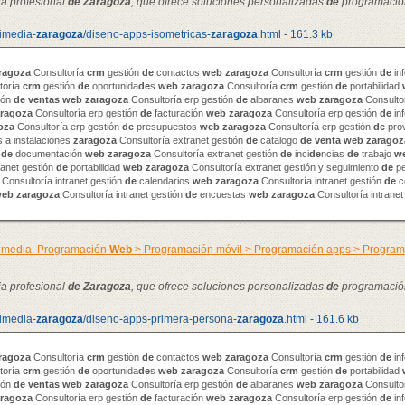
ia profesional
de
Zaragoza
, que ofrece soluciones personalizadas
de
programació
timedia-
zaragoza
/diseno-apps-isometricas-
zaragoza
.html - 161.3 kb
ragoza
Consultoría
crm
gestión
de
contactos
web
zaragoza
Consultoría
crm
gestión
de
in
toría
crm
gestión
de
oportunida
de
s
web
zaragoza
Consultoría
crm
gestión
de
portabilidad
ión
de
venta
s
web
zaragoza
Consultoría erp gestión
de
albaranes
web
zaragoza
Consultor
ragoza
Consultoría erp gestión
de
facturación
web
zaragoza
Consultoría erp gestión
de
in
oza
Consultoría erp gestión
de
presupuestos
web
zaragoza
Consultoría erp gestión
de
pro
 a instalaciones
zaragoza
Consultoría extranet gestión
de
catalogo
de
venta
web
zaragoz
n
de
documentación
web
zaragoza
Consultoría extranet gestión
de
inci
de
ncias
de
trabajo
w
ranet gestión
de
portabilidad
web
zaragoza
Consultoría extranet gestión y seguimiento
de
pe
Consultoría intranet gestión
de
calendarios
web
zaragoza
Consultoría intranet gestión
de
c
web
zaragoza
Consultoría intranet gestión
de
encuestas
web
zaragoza
Consultoría intranet
timedia. Programación
Web
> Programación móvil > Programación apps > Progra
ia profesional
de
Zaragoza
, que ofrece soluciones personalizadas
de
programació
timedia-
zaragoza
/diseno-apps-primera-persona-
zaragoza
.html - 161.6 kb
ragoza
Consultoría
crm
gestión
de
contactos
web
zaragoza
Consultoría
crm
gestión
de
in
toría
crm
gestión
de
oportunida
de
s
web
zaragoza
Consultoría
crm
gestión
de
portabilidad
ión
de
venta
s
web
zaragoza
Consultoría erp gestión
de
albaranes
web
zaragoza
Consultor
ragoza
Consultoría erp gestión
de
facturación
web
zaragoza
Consultoría erp gestión
de
in