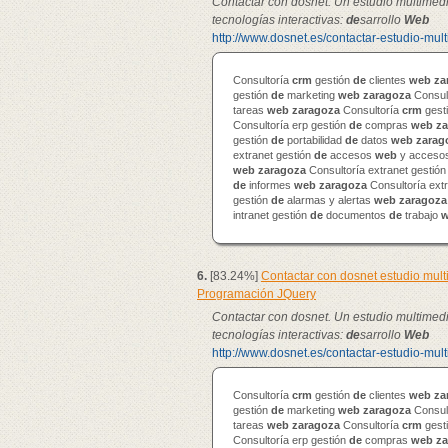
Contactar con dosnet. Un estudio multimed
tecnologías interactivas:
de
sarrollo
Web
http://www.dosnet.es/contactar-estudio-mul
Consultoría
crm
gestión
de
clientes
web
za
gestión
de
marketing
web
zaragoza
Consul
tareas
web
zaragoza
Consultoría
crm
gest
Consultoría erp gestión
de
compras
web
za
gestión
de
portabilidad
de
datos
web
zarag
extranet gestión
de
accesos
web
y accesos
web
zaragoza
Consultoría extranet gestió
de
informes
web
zaragoza
Consultoría ext
gestión
de
alarmas y alertas
web
zaragoza
intranet gestión
de
documentos
de
trabajo
6.
[83.24%]
Contactar con dosnet estudio mul
Programación JQuery
Contactar con dosnet. Un estudio multimed
tecnologías interactivas:
de
sarrollo
Web
http://www.dosnet.es/contactar-estudio-mul
Consultoría
crm
gestión
de
clientes
web
za
gestión
de
marketing
web
zaragoza
Consul
tareas
web
zaragoza
Consultoría
crm
gest
Consultoría erp gestión
de
compras
web
za