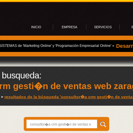
INICIO
EMPRESA
SERVICIOS
Desarr
Progr
SISTEMAS
de 'Marketing Online' y 'Programación Empresarial Online' »
Aloja
Campa
E-mail
Progra
a busqueda:
Comerc
Softwa
rm gesti�n de ventas web zar
Diseñ
»
resultados de la búsqueda 'consultor�a crm gesti�n de venta