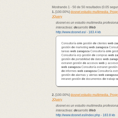
Mostrando 1 - 50 de 50 resultados (0.05 segu
1.
[100.00%]
dosnet estudio multimedia. Pro
JQuery
dosnet es un estudio multimedia profesion
interactivas:
de
sarrollo
Web
http://www.dosnet.es/ - 183.4 kb
Consultoría
crm
gestión
de
clientes
web
za
gestión
de
marketing
web
zaragoza
Consul
tareas
web
zaragoza
Consultoría
crm
gest
Consultoría erp gestión
de
compras
web
za
gestión
de
portabilidad
de
datos
web
zarag
extranet gestión
de
accesos
web
y accesos
web
zaragoza
Consultoría extranet gestió
de
informes
web
zaragoza
Consultoría ext
gestión
de
alarmas y alertas
web
zaragoza
intranet gestión
de
documentos
de
trabajo
2.
[100.00%]
dosnet estudio multimedia. Pro
JQuery
dosnet es un estudio multimedia profesion
interactivas:
de
sarrollo
Web
http://www.dosnet.es/index.php - 183.8 kb