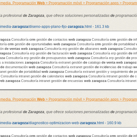
timedia. Programación
Web
> Programación móvil > Programación apps > Progra
ia profesional
de
Zaragoza
, que ofrece soluciones personalizadas
de
programació
timedia-
zaragoza
/diseno-apps-plano-fijo-
zaragoza
.html - 161.3 kb
ragoza
Consultoría
crm
gestión
de
contactos
web
zaragoza
Consultoría
crm
gestión
de
in
toría
crm
gestión
de
oportunida
de
s
web
zaragoza
Consultoría
crm
gestión
de
portabilidad
ión
de
venta
s
web
zaragoza
Consultoría erp gestión
de
albaranes
web
zaragoza
Consultor
ragoza
Consultoría erp gestión
de
facturación
web
zaragoza
Consultoría erp gestión
de
in
oza
Consultoría erp gestión
de
presupuestos
web
zaragoza
Consultoría erp gestión
de
pro
 a instalaciones
zaragoza
Consultoría extranet gestión
de
catalogo
de
venta
web
zaragoz
n
de
documentación
web
zaragoza
Consultoría extranet gestión
de
inci
de
ncias
de
trabajo
w
ranet gestión
de
portabilidad
web
zaragoza
Consultoría extranet gestión y seguimiento
de
pe
Consultoría intranet gestión
de
calendarios
web
zaragoza
Consultoría intranet gestión
de
c
web
zaragoza
Consultoría intranet gestión
de
encuestas
web
zaragoza
Consultoría intranet
timedia. Programación
Web
> Programación móvil > Programación apps > Progra
ia profesional
de
Zaragoza
, que ofrece soluciones personalizadas
de
programació
timedia-
zaragoza
/diagnostico-optimizacion-web-
zaragoza
.html - 160.9 kb
ragoza
Consultoría
crm
gestión
de
contactos
web
zaragoza
Consultoría
crm
gestión
de
in