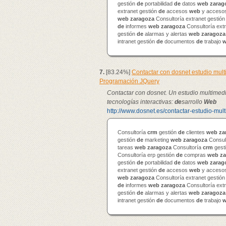
gestión
de
portabilidad
de
datos
web
zarag
extranet gestión
de
accesos
web
y accesos
web
zaragoza
Consultoría extranet gestió
de
informes
web
zaragoza
Consultoría ext
gestión
de
alarmas y alertas
web
zaragoza
intranet gestión
de
documentos
de
trabajo
7.
[83.24%]
Contactar con dosnet estudio mul
Programación JQuery
Contactar con dosnet. Un estudio multimed
tecnologías interactivas:
de
sarrollo
Web
http://www.dosnet.es/contactar-estudio-mul
Consultoría
crm
gestión
de
clientes
web
za
gestión
de
marketing
web
zaragoza
Consul
tareas
web
zaragoza
Consultoría
crm
gest
Consultoría erp gestión
de
compras
web
za
gestión
de
portabilidad
de
datos
web
zarag
extranet gestión
de
accesos
web
y accesos
web
zaragoza
Consultoría extranet gestió
de
informes
web
zaragoza
Consultoría ext
gestión
de
alarmas y alertas
web
zaragoza
intranet gestión
de
documentos
de
trabajo