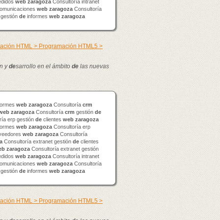
didos
web
zaragoza
Consultoría intranet
omunicaciones
web
zaragoza
Consultoría
 gestión
de
informes
web
zaragoza
mación HTML > Programación HTML5 >
n y
de
sarrollo en el ámbito
de
las nuevas
formes
web
zaragoza
Consultoría
crm
web
zaragoza
Consultoría
crm
gestión
de
ía erp gestión
de
clientes
web
zaragoza
formes
web
zaragoza
Consultoría erp
veedores
web
zaragoza
Consultoría
a
Consultoría extranet gestión
de
clientes
eb
zaragoza
Consultoría extranet gestión
didos
web
zaragoza
Consultoría intranet
omunicaciones
web
zaragoza
Consultoría
 gestión
de
informes
web
zaragoza
mación HTML > Programación HTML5 >