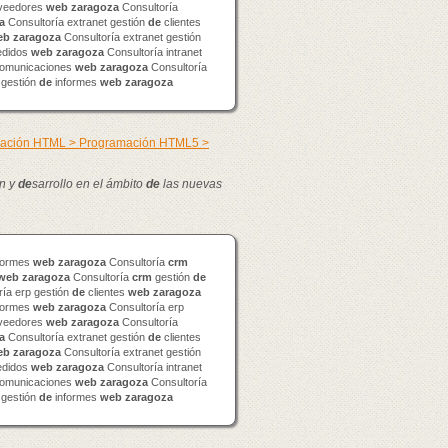
veedores
web
zaragoza
Consultoría
a
Consultoría extranet gestión
de
clientes
eb
zaragoza
Consultoría extranet gestión
didos
web
zaragoza
Consultoría intranet
omunicaciones
web
zaragoza
Consultoría
 gestión
de
informes
web
zaragoza
mación HTML > Programación HTML5 >
n y
de
sarrollo en el ámbito
de
las nuevas
formes
web
zaragoza
Consultoría
crm
web
zaragoza
Consultoría
crm
gestión
de
ía erp gestión
de
clientes
web
zaragoza
formes
web
zaragoza
Consultoría erp
veedores
web
zaragoza
Consultoría
a
Consultoría extranet gestión
de
clientes
eb
zaragoza
Consultoría extranet gestión
didos
web
zaragoza
Consultoría intranet
omunicaciones
web
zaragoza
Consultoría
 gestión
de
informes
web
zaragoza