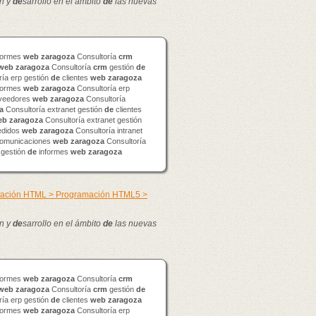
n y
de
sarrollo en el ámbito
de
las nuevas
formes
web
zaragoza
Consultoría
crm
web
zaragoza
Consultoría
crm
gestión
de
ía erp gestión
de
clientes
web
zaragoza
formes
web
zaragoza
Consultoría erp
veedores
web
zaragoza
Consultoría
a
Consultoría extranet gestión
de
clientes
eb
zaragoza
Consultoría extranet gestión
didos
web
zaragoza
Consultoría intranet
omunicaciones
web
zaragoza
Consultoría
 gestión
de
informes
web
zaragoza
mación HTML > Programación HTML5 >
n y
de
sarrollo en el ámbito
de
las nuevas
formes
web
zaragoza
Consultoría
crm
web
zaragoza
Consultoría
crm
gestión
de
ía erp gestión
de
clientes
web
zaragoza
formes
web
zaragoza
Consultoría erp