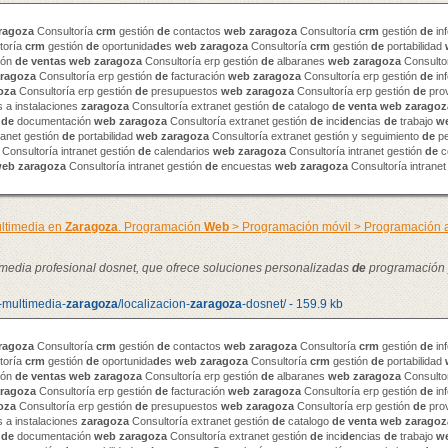
ragoza
Consultoría
crm
gestión
de
contactos
web
zaragoza
Consultoría
crm
gestión
de
in
toría
crm
gestión
de
oportunida
de
s
web
zaragoza
Consultoría
crm
gestión
de
portabilidad
ión
de
venta
s
web
zaragoza
Consultoría erp gestión
de
albaranes
web
zaragoza
Consultor
ragoza
Consultoría erp gestión
de
facturación
web
zaragoza
Consultoría erp gestión
de
in
oza
Consultoría erp gestión
de
presupuestos
web
zaragoza
Consultoría erp gestión
de
pro
 a instalaciones
zaragoza
Consultoría extranet gestión
de
catalogo
de
venta
web
zaragoz
n
de
documentación
web
zaragoza
Consultoría extranet gestión
de
inci
de
ncias
de
trabajo
w
ranet gestión
de
portabilidad
web
zaragoza
Consultoría extranet gestión y seguimiento
de
pe
Consultoría intranet gestión
de
calendarios
web
zaragoza
Consultoría intranet gestión
de
c
web
zaragoza
Consultoría intranet gestión
de
encuestas
web
zaragoza
Consultoría intranet
ltimedia en
Zaragoza
. Programación
Web
> Programación móvil > Programación
timedia profesional dosnet, que ofrece soluciones personalizadas
de
programación
-multimedia-
zaragoza
/localizacion-
zaragoza
-dosnet/ - 159.9 kb
ragoza
Consultoría
crm
gestión
de
contactos
web
zaragoza
Consultoría
crm
gestión
de
in
toría
crm
gestión
de
oportunida
de
s
web
zaragoza
Consultoría
crm
gestión
de
portabilidad
ión
de
venta
s
web
zaragoza
Consultoría erp gestión
de
albaranes
web
zaragoza
Consultor
ragoza
Consultoría erp gestión
de
facturación
web
zaragoza
Consultoría erp gestión
de
in
oza
Consultoría erp gestión
de
presupuestos
web
zaragoza
Consultoría erp gestión
de
pro
 a instalaciones
zaragoza
Consultoría extranet gestión
de
catalogo
de
venta
web
zaragoz
n
de
documentación
web
zaragoza
Consultoría extranet gestión
de
inci
de
ncias
de
trabajo
w