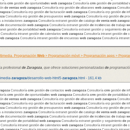
toría
crm
gestión
de
oportunida
de
s
web
zaragoza
Consultoría
crm
gestión
de
portabilidad
ión
de
venta
s
web
zaragoza
Consultoría erp gestión
de
albaranes
web
zaragoza
Consultor
ragoza
Consultoría erp gestión
de
facturación
web
zaragoza
Consultoría erp gestión
de
in
oza
Consultoría erp gestión
de
presupuestos
web
zaragoza
Consultoría erp gestión
de
pro
 a instalaciones
zaragoza
Consultoría extranet gestión
de
catalogo
de
venta
web
zaragoz
n
de
documentación
web
zaragoza
Consultoría extranet gestión
de
inci
de
ncias
de
trabajo
w
ranet gestión
de
portabilidad
web
zaragoza
Consultoría extranet gestión y seguimiento
de
pe
Consultoría intranet gestión
de
calendarios
web
zaragoza
Consultoría intranet gestión
de
c
web
zaragoza
Consultoría intranet gestión
de
encuestas
web
zaragoza
Consultoría intranet
ultimedia. Programación
Web
> Programación móvil > Programación apps > Prog
ia profesional
de
Zaragoza
, que ofrece soluciones personalizadas
de
programació
timedia-
zaragoza
/desarrollo-web-html5-
zaragoza
.html - 161.4 kb
ragoza
Consultoría
crm
gestión
de
contactos
web
zaragoza
Consultoría
crm
gestión
de
in
toría
crm
gestión
de
oportunida
de
s
web
zaragoza
Consultoría
crm
gestión
de
portabilidad
ión
de
venta
s
web
zaragoza
Consultoría erp gestión
de
albaranes
web
zaragoza
Consultor
ragoza
Consultoría erp gestión
de
facturación
web
zaragoza
Consultoría erp gestión
de
in
oza
Consultoría erp gestión
de
presupuestos
web
zaragoza
Consultoría erp gestión
de
pro
 a instalaciones
zaragoza
Consultoría extranet gestión
de
catalogo
de
venta
web
zaragoz
n
de
documentación
web
zaragoza
Consultoría extranet gestión
de
inci
de
ncias
de
trabajo
w
ranet gestión
de
portabilidad
web
zaragoza
Consultoría extranet gestión y seguimiento
de
pe
Consultoría intranet gestión
de
calendarios
web
zaragoza
Consultoría intranet gestión
de
c
web
zaragoza
Consultoría intranet gestión
de
encuestas
web
zaragoza
Consultoría intranet