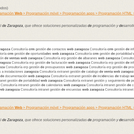
ndos)
gramación
Web
> Programación móvil > Programación apps > Programación HTML
al
de
Zaragoza
, que ofrece soluciones personalizadas
de
programación y
de
sarrol
ragoza
Consultoría
crm
gestión
de
contactos
web
zaragoza
Consultoría
crm
gestión
de
in
toría
crm
gestión
de
oportunida
de
s
web
zaragoza
Consultoría
crm
gestión
de
portabilidad
ión
de
venta
s
web
zaragoza
Consultoría erp gestión
de
albaranes
web
zaragoza
Consultor
ragoza
Consultoría erp gestión
de
facturación
web
zaragoza
Consultoría erp gestión
de
in
oza
Consultoría erp gestión
de
presupuestos
web
zaragoza
Consultoría erp gestión
de
pro
 a instalaciones
zaragoza
Consultoría extranet gestión
de
catalogo
de
venta
web
zaragoz
n
de
documentación
web
zaragoza
Consultoría extranet gestión
de
inci
de
ncias
de
trabajo
w
ranet gestión
de
portabilidad
web
zaragoza
Consultoría extranet gestión y seguimiento
de
pe
Consultoría intranet gestión
de
calendarios
web
zaragoza
Consultoría intranet gestión
de
c
web
zaragoza
Consultoría intranet gestión
de
encuestas
web
zaragoza
Consultoría intranet
gramación
Web
> Programación móvil > Programación apps > Programación HTML
al
de
Zaragoza
, que ofrece soluciones personalizadas
de
programación y
de
sarrol