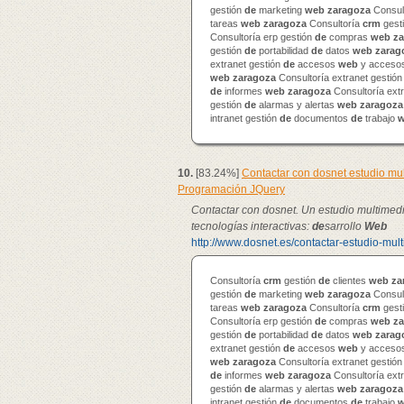
gestión
de
marketing
web
zaragoza
Consul
tareas
web
zaragoza
Consultoría
crm
gest
Consultoría erp gestión
de
compras
web
za
gestión
de
portabilidad
de
datos
web
zarag
extranet gestión
de
accesos
web
y accesos
web
zaragoza
Consultoría extranet gestió
de
informes
web
zaragoza
Consultoría ext
gestión
de
alarmas y alertas
web
zaragoza
intranet gestión
de
documentos
de
trabajo
10.
[83.24%]
Contactar con dosnet estudio m
Programación JQuery
Contactar con dosnet. Un estudio multimed
tecnologías interactivas:
de
sarrollo
Web
http://www.dosnet.es/contactar-estudio-mul
Consultoría
crm
gestión
de
clientes
web
za
gestión
de
marketing
web
zaragoza
Consul
tareas
web
zaragoza
Consultoría
crm
gest
Consultoría erp gestión
de
compras
web
za
gestión
de
portabilidad
de
datos
web
zarag
extranet gestión
de
accesos
web
y accesos
web
zaragoza
Consultoría extranet gestió
de
informes
web
zaragoza
Consultoría ext
gestión
de
alarmas y alertas
web
zaragoza
intranet gestión
de
documentos
de
trabajo