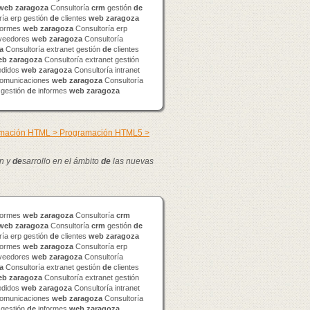
web
zaragoza
Consultoría
crm
gestión
de
ía erp gestión
de
clientes
web
zaragoza
formes
web
zaragoza
Consultoría erp
veedores
web
zaragoza
Consultoría
a
Consultoría extranet gestión
de
clientes
eb
zaragoza
Consultoría extranet gestión
didos
web
zaragoza
Consultoría intranet
omunicaciones
web
zaragoza
Consultoría
 gestión
de
informes
web
zaragoza
ramación HTML > Programación HTML5 >
n y
de
sarrollo en el ámbito
de
las nuevas
formes
web
zaragoza
Consultoría
crm
web
zaragoza
Consultoría
crm
gestión
de
ía erp gestión
de
clientes
web
zaragoza
formes
web
zaragoza
Consultoría erp
veedores
web
zaragoza
Consultoría
a
Consultoría extranet gestión
de
clientes
eb
zaragoza
Consultoría extranet gestión
didos
web
zaragoza
Consultoría intranet
omunicaciones
web
zaragoza
Consultoría
 gestión
de
informes
web
zaragoza