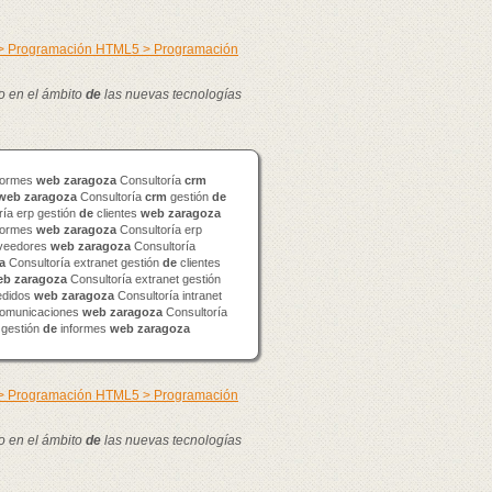
 > Programación HTML5 > Programación
lo en el ámbito
de
las nuevas tecnologías
formes
web
zaragoza
Consultoría
crm
web
zaragoza
Consultoría
crm
gestión
de
ía erp gestión
de
clientes
web
zaragoza
formes
web
zaragoza
Consultoría erp
veedores
web
zaragoza
Consultoría
a
Consultoría extranet gestión
de
clientes
eb
zaragoza
Consultoría extranet gestión
didos
web
zaragoza
Consultoría intranet
omunicaciones
web
zaragoza
Consultoría
 gestión
de
informes
web
zaragoza
 > Programación HTML5 > Programación
lo en el ámbito
de
las nuevas tecnologías