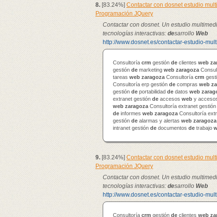
8.
[83.24%]
Contactar con dosnet estudio mul
Programación JQuery
Contactar con dosnet. Un estudio multimed
tecnologías interactivas:
de
sarrollo
Web
http://www.dosnet.es/contactar-estudio-mul
Consultoría
crm
gestión
de
clientes
web
za
gestión
de
marketing
web
zaragoza
Consul
tareas
web
zaragoza
Consultoría
crm
gest
Consultoría erp gestión
de
compras
web
za
gestión
de
portabilidad
de
datos
web
zarag
extranet gestión
de
accesos
web
y accesos
web
zaragoza
Consultoría extranet gestió
de
informes
web
zaragoza
Consultoría ext
gestión
de
alarmas y alertas
web
zaragoza
intranet gestión
de
documentos
de
trabajo
9.
[83.24%]
Contactar con dosnet estudio mul
Programación JQuery
Contactar con dosnet. Un estudio multimed
tecnologías interactivas:
de
sarrollo
Web
http://www.dosnet.es/contactar-estudio-mul
Consultoría
crm
gestión
de
clientes
web
za