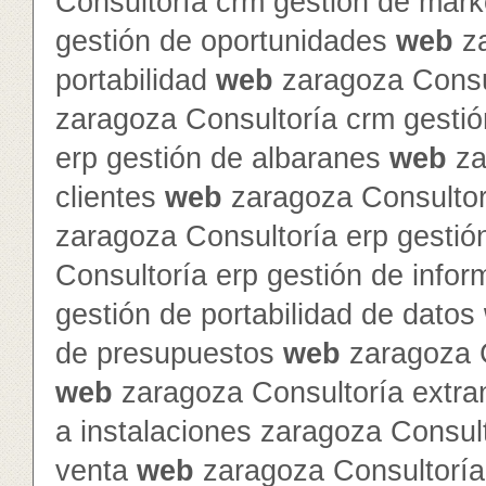
Consultoría crm gestión de mar
gestión de oportunidades
web
za
portabilidad
web
zaragoza Consul
zaragoza Consultoría crm gesti
erp gestión de albaranes
web
za
clientes
web
zaragoza Consultor
zaragoza Consultoría erp gestió
Consultoría erp gestión de info
gestión de portabilidad de datos
de presupuestos
web
zaragoza C
web
zaragoza Consultoría extra
a instalaciones zaragoza Consult
venta
web
zaragoza Consultoría 