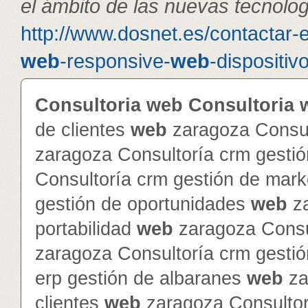
el ámbito de las nuevas tecnolog
http://www.dosnet.es/contactar-
web
-responsive-
web
-dispositiv
Consultoria
web
Consultoria
de clientes
web
zaragoza Consul
zaragoza Consultoría crm gesti
Consultoría crm gestión de mar
gestión de oportunidades
web
za
portabilidad
web
zaragoza Consul
zaragoza Consultoría crm gesti
erp gestión de albaranes
web
za
clientes
web
zaragoza Consultor