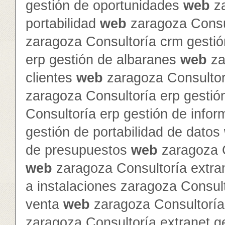
gestión de oportunidades
web
za
portabilidad
web
zaragoza Consul
zaragoza Consultoría crm gesti
erp gestión de albaranes
web
za
clientes
web
zaragoza Consultor
zaragoza Consultoría erp gestió
Consultoría erp gestión de info
gestión de portabilidad de datos
de presupuestos
web
zaragoza C
web
zaragoza Consultoría extra
a instalaciones zaragoza Consult
venta
web
zaragoza Consultoría 
zaragoza Consultoría extranet 