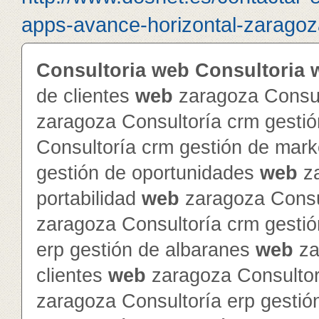
apps-avance-horizontal-zaragoza
Consultoria
web
Consultoria
de clientes
web
zaragoza Consul
zaragoza Consultoría crm gesti
Consultoría crm gestión de mar
gestión de oportunidades
web
za
portabilidad
web
zaragoza Consul
zaragoza Consultoría crm gesti
erp gestión de albaranes
web
za
clientes
web
zaragoza Consultor
zaragoza Consultoría erp gestió