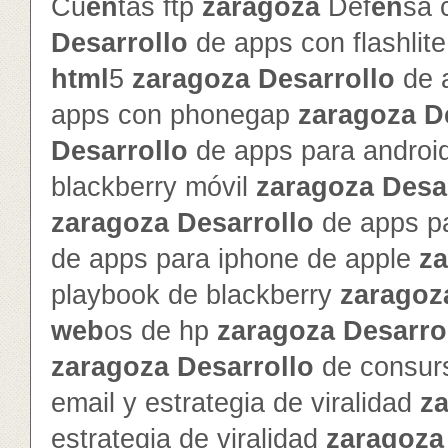
Cu
en
tas ftp
zaragoza
Def
en
sa 
Desarrollo
de apps con flashlit
html
5
zaragoza
Desarrollo
de 
apps con phonegap
zaragoza
D
Desarrollo
de apps para androi
blackberry móvil
zaragoza
Desa
zaragoza
Desarrollo
de apps pa
de apps para iphone de apple
z
playbook de blackberry
zaragoz
web
os de hp
zaragoza
Desarro
zaragoza
Desarrollo
de consur
email y estrategia de viralidad
z
estrategia de viralidad
zaragoza