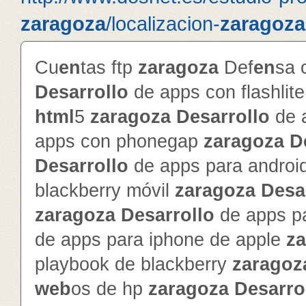
zaragoza
/localizacion-
zaragoza
Cu
en
tas ftp
zaragoza
Def
en
sa 
Desarrollo
de apps con flashlit
html
5
zaragoza
Desarrollo
de 
apps con phonegap
zaragoza
D
Desarrollo
de apps para androi
blackberry móvil
zaragoza
Desa
zaragoza
Desarrollo
de apps pa
de apps para iphone de apple
z
playbook de blackberry
zaragoz
web
os de hp
zaragoza
Desarro