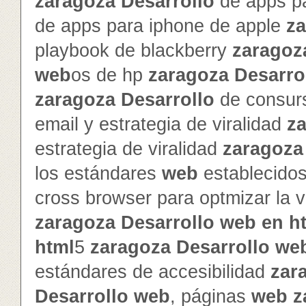
zaragoza
Desarrollo
de apps pa
de apps para iphone de apple
z
playbook de blackberry
zaragoz
web
os de hp
zaragoza
Desarro
zaragoza
Desarrollo
de consur
email y estrategia de viralidad
z
estrategia de viralidad
zaragoza
los estándares
web
establecido
cross browser para optmizar la v
zaragoza
Desarrollo
web
en
h
html
5
zaragoza
Desarrollo
we
estándares de accesibilidad
zar
Desarrollo
web
, páginas
web
z