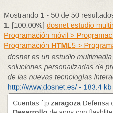
Mostrando 1 - 50 de 50 resultado
1.
[100.00%]
dosnet estudio mult
Programación móvil > Programac
Programación
HTML
5 > Program
dosnet es un estudio multimedia
soluciones personalizadas de p
de las nuevas tecnologías intera
http://www.dosnet.es/ - 183.4 kb
Cu
en
tas ftp
zaragoza
Def
en
sa 
Desarrollo
de apps con flashlit