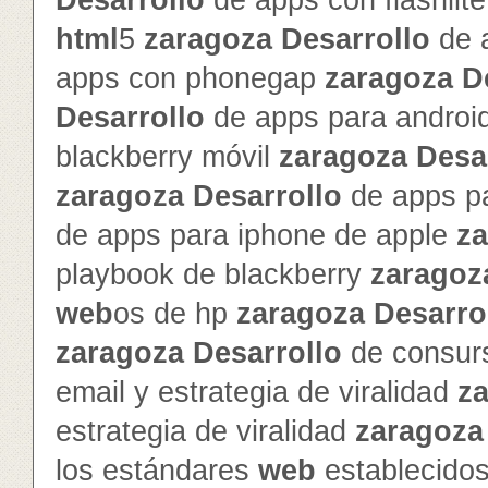
Desarrollo
de apps con flashlit
html
5
zaragoza
Desarrollo
de 
apps con phonegap
zaragoza
D
Desarrollo
de apps para androi
blackberry móvil
zaragoza
Desa
zaragoza
Desarrollo
de apps pa
de apps para iphone de apple
z
playbook de blackberry
zaragoz
web
os de hp
zaragoza
Desarro
zaragoza
Desarrollo
de consur
email y estrategia de viralidad
z
estrategia de viralidad
zaragoza
los estándares
web
establecido