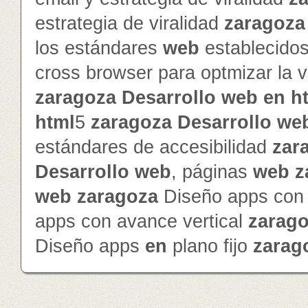
estrategia de viralidad
zaragoza
los estándares
web
establecido
cross browser para optmizar la v
zaragoza
Desarrollo
web
en
h
html
5
zaragoza
Desarrollo
we
estándares de accesibilidad
zar
Desarrollo
web
, páginas
web
z
web
zaragoza
Diseño apps con 
apps con avance vertical
zarag
Diseño apps
en
plano fijo
zarag