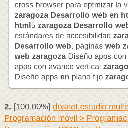
cross browser para optmizar la v
zaragoza
Desarrollo
web
en
h
html
5
zaragoza
Desarrollo
we
estándares de accesibilidad
zar
Desarrollo
web
, páginas
web
z
web
zaragoza
Diseño apps con 
apps con avance vertical
zarag
Diseño apps
en
plano fijo
zarag
2.
[100.00%]
dosnet estudio mult
Programación móvil > Programac