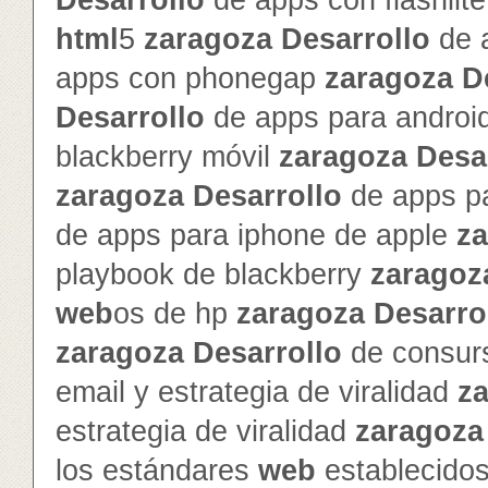
Desarrollo
de apps con flashlit
html
5
zaragoza
Desarrollo
de 
apps con phonegap
zaragoza
D
Desarrollo
de apps para androi
blackberry móvil
zaragoza
Desa
zaragoza
Desarrollo
de apps pa
de apps para iphone de apple
z
playbook de blackberry
zaragoz
web
os de hp
zaragoza
Desarro
zaragoza
Desarrollo
de consur
email y estrategia de viralidad
z
estrategia de viralidad
zaragoza
los estándares
web
establecido