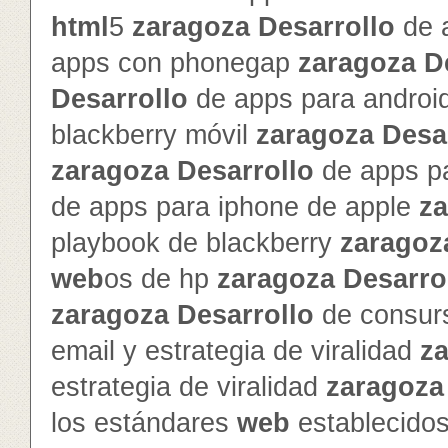
html
5
zaragoza
Desarrollo
de 
apps con phonegap
zaragoza
D
Desarrollo
de apps para androi
blackberry móvil
zaragoza
Desa
zaragoza
Desarrollo
de apps pa
de apps para iphone de apple
z
playbook de blackberry
zaragoz
web
os de hp
zaragoza
Desarro
zaragoza
Desarrollo
de consur
email y estrategia de viralidad
z
estrategia de viralidad
zaragoza
los estándares
web
establecido