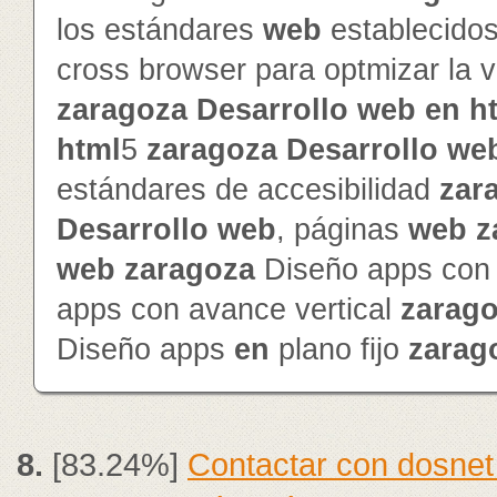
los estándares
web
establecido
cross browser para optmizar la v
zaragoza
Desarrollo
web
en
h
html
5
zaragoza
Desarrollo
we
estándares de accesibilidad
zar
Desarrollo
web
, páginas
web
z
web
zaragoza
Diseño apps con 
apps con avance vertical
zarag
Diseño apps
en
plano fijo
zarag
8.
[83.24%]
Contactar con dosnet