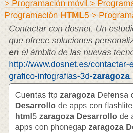
> Programación móvil > Program
Programación
HTML
5 > Program
Contactar con dosnet. Un estudi
que ofrece soluciones personal
en
el ámbito de las nuevas tecno
http://www.dosnet.es/contactar-
grafico-infografias-3d-
zaragoza
Cu
en
tas ftp
zaragoza
Def
en
sa 
Desarrollo
de apps con flashlit
html
5
zaragoza
Desarrollo
de 
apps con phonegap
zaragoza
D