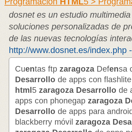
Programación
HTML
5 > Program
dosnet es un estudio multimedia
soluciones personalizadas de p
de las nuevas tecnologías intera
http://www.dosnet.es/index.php 
Cu
en
tas ftp
zaragoza
Def
en
sa 
Desarrollo
de apps con flashlit
html
5
zaragoza
Desarrollo
de 
apps con phonegap
zaragoza
D
Desarrollo
de apps para androi
blackberry móvil
zaragoza
Desa