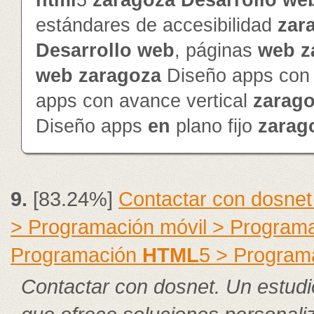
html
5
zaragoza
Desarrollo
we
estándares de accesibilidad
zar
Desarrollo
web
, páginas
web
z
web
zaragoza
Diseño apps con 
apps con avance vertical
zarag
Diseño apps
en
plano fijo
zarag
9.
[83.24%]
Contactar con dosnet
> Programación móvil > Program
Programación
HTML
5 > Program
Contactar con dosnet. Un estudi