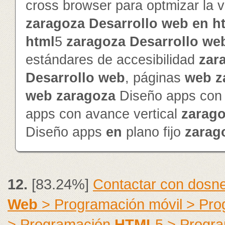
cross browser para optmizar la v
zaragoza
Desarrollo
web
en
h
html
5
zaragoza
Desarrollo
we
estándares de accesibilidad
zar
Desarrollo
web
, páginas
web
z
web
zaragoza
Diseño apps con 
apps con avance vertical
zarag
Diseño apps
en
plano fijo
zarag
12.
[83.24%]
Contactar con dosne
Web
> Programación móvil > Pr
> Programación
HTML
5 > Progr