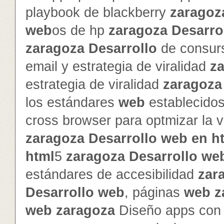
playbook de blackberry
zaragoz
web
os de hp
zaragoza
Desarro
zaragoza
Desarrollo
de consur
email y estrategia de viralidad
z
estrategia de viralidad
zaragoza
los estándares
web
establecido
cross browser para optmizar la v
zaragoza
Desarrollo
web
en
h
html
5
zaragoza
Desarrollo
we
estándares de accesibilidad
zar
Desarrollo
web
, páginas
web
z
web
zaragoza
Diseño apps con 