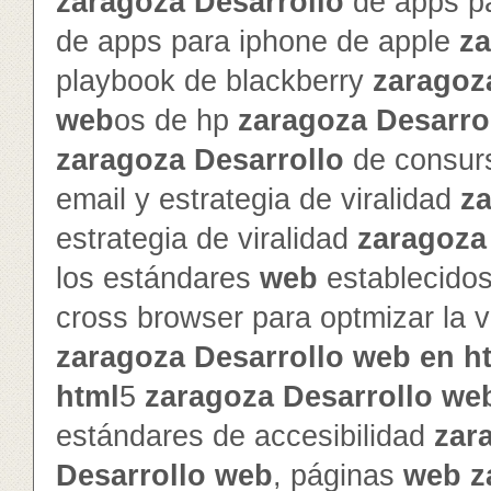
zaragoza
Desarrollo
de apps pa
de apps para iphone de apple
z
playbook de blackberry
zaragoz
web
os de hp
zaragoza
Desarro
zaragoza
Desarrollo
de consur
email y estrategia de viralidad
z
estrategia de viralidad
zaragoza
los estándares
web
establecido
cross browser para optmizar la v
zaragoza
Desarrollo
web
en
h
html
5
zaragoza
Desarrollo
we
estándares de accesibilidad
zar
Desarrollo
web
, páginas
web
z