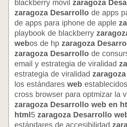
blackberry móvil
zaragoza
Desa
zaragoza
Desarrollo
de apps pa
de apps para iphone de apple
z
playbook de blackberry
zaragoz
web
os de hp
zaragoza
Desarro
zaragoza
Desarrollo
de consur
email y estrategia de viralidad
z
estrategia de viralidad
zaragoza
los estándares
web
establecido
cross browser para optmizar la v
zaragoza
Desarrollo
web
en
h
html
5
zaragoza
Desarrollo
we
estándares de accesibilidad
zar