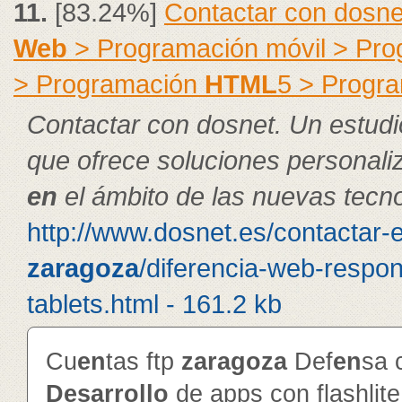
11.
[83.24%]
Contactar con dosne
Web
> Programación móvil > Pr
> Programación
HTML
5 > Progr
Contactar con dosnet. Un estudi
que ofrece soluciones personal
en
el ámbito de las nuevas tecno
http://www.dosnet.es/contactar-
zaragoza
/diferencia-web-respon
tablets.html - 161.2 kb
Cu
en
tas ftp
zaragoza
Def
en
sa 
Desarrollo
de apps con flashlit