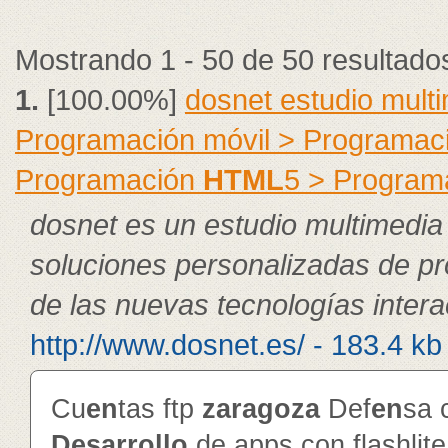
Mostrando 1 - 50 de 50 resultado
1.
[100.00%]
dosnet estudio mult
Programación móvil > Programac
Programación
HTML
5 > Program
dosnet es un estudio multimedia
soluciones personalizadas de p
de las nuevas tecnologías intera
http://www.dosnet.es/ - 183.4 kb
Cu
en
tas ftp
zaragoza
Def
en
sa 
Desarrollo
de apps con flashlit