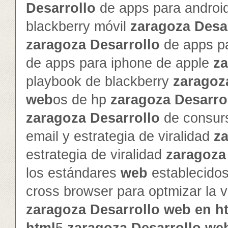
Desarrollo
de apps para androi
blackberry móvil
zaragoza
Desa
zaragoza
Desarrollo
de apps pa
de apps para iphone de apple
z
playbook de blackberry
zaragoz
web
os de hp
zaragoza
Desarro
zaragoza
Desarrollo
de consur
email y estrategia de viralidad
z
estrategia de viralidad
zaragoza
los estándares
web
establecido
cross browser para optmizar la v
zaragoza
Desarrollo
web
en
h