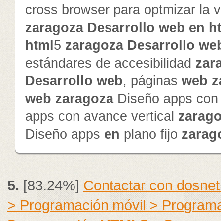
cross browser para optmizar la v
zaragoza
Desarrollo
web
en
h
html
5
zaragoza
Desarrollo
we
estándares de accesibilidad
zar
Desarrollo
web
, páginas
web
z
web
zaragoza
Diseño apps con 
apps con avance vertical
zarag
Diseño apps
en
plano fijo
zarag
5.
[83.24%]
Contactar con dosnet
> Programación móvil > Program