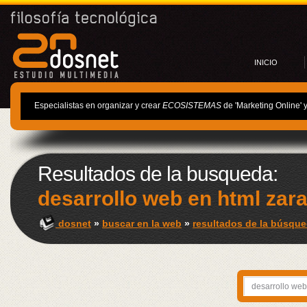
INICIO
Especialistas en organizar y crear
ECOSISTEMAS
de 'Marketing Online' 
Resultados de la busqueda:
desarrollo web en html zar
dosnet
»
buscar en la web
»
resultados de la búsque