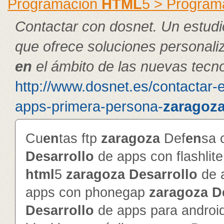
Programación
HTML
5 > Program
Contactar con dosnet. Un estudi
que ofrece soluciones personal
en
el ámbito de las nuevas tecno
http://www.dosnet.es/contactar-
apps-primera-persona-
zaragoz
Cu
en
tas ftp
zaragoza
Def
en
sa 
Desarrollo
de apps con flashlit
html
5
zaragoza
Desarrollo
de 
apps con phonegap
zaragoza
D
Desarrollo
de apps para androi