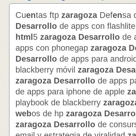
Cu
en
tas ftp
zaragoza
Def
en
sa 
Desarrollo
de apps con flashlit
html
5
zaragoza
Desarrollo
de 
apps con phonegap
zaragoza
D
Desarrollo
de apps para androi
blackberry móvil
zaragoza
Desa
zaragoza
Desarrollo
de apps pa
de apps para iphone de apple
z
playbook de blackberry
zaragoz
web
os de hp
zaragoza
Desarro
zaragoza
Desarrollo
de consur
email y estrategia de viralidad
z