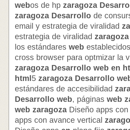
web
os de hp
zaragoza
Desarro
zaragoza
Desarrollo
de consur
email y estrategia de viralidad
z
estrategia de viralidad
zaragoza
los estándares
web
establecido
cross browser para optmizar la v
zaragoza
Desarrollo
web
en
h
html
5
zaragoza
Desarrollo
we
estándares de accesibilidad
zar
Desarrollo
web
, páginas
web
z
web
zaragoza
Diseño apps con 
apps con avance vertical
zarag