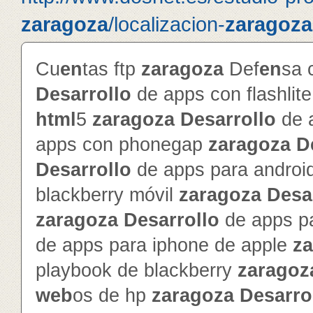
zaragoza
/localizacion-
zaragoza
Cu
en
tas ftp
zaragoza
Def
en
sa 
Desarrollo
de apps con flashlit
html
5
zaragoza
Desarrollo
de 
apps con phonegap
zaragoza
D
Desarrollo
de apps para androi
blackberry móvil
zaragoza
Desa
zaragoza
Desarrollo
de apps pa
de apps para iphone de apple
z
playbook de blackberry
zaragoz
web
os de hp
zaragoza
Desarro