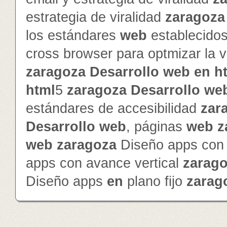
estrategia de viralidad
zaragoza
los estándares
web
establecido
cross browser para optmizar la v
zaragoza
Desarrollo
web
en
h
html
5
zaragoza
Desarrollo
we
estándares de accesibilidad
zar
Desarrollo
web
, páginas
web
z
web
zaragoza
Diseño apps con 
apps con avance vertical
zarag
Diseño apps
en
plano fijo
zarag