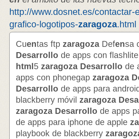
http://www.dosnet.es/contactar-
grafico-logotipos-
zaragoza
.html
Cu
en
tas ftp
zaragoza
Def
en
sa 
Desarrollo
de apps con flashlit
html
5
zaragoza
Desarrollo
de 
apps con phonegap
zaragoza
D
Desarrollo
de apps para androi
blackberry móvil
zaragoza
Desa
zaragoza
Desarrollo
de apps pa
de apps para iphone de apple
z
playbook de blackberry
zaragoz