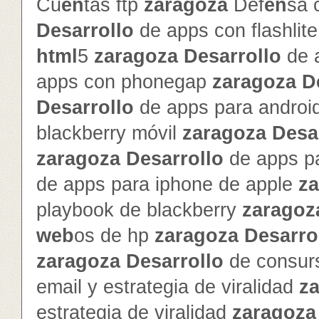
Cu
en
tas ftp
zaragoza
Def
en
sa 
Desarrollo
de apps con flashlit
html
5
zaragoza
Desarrollo
de 
apps con phonegap
zaragoza
D
Desarrollo
de apps para androi
blackberry móvil
zaragoza
Desa
zaragoza
Desarrollo
de apps pa
de apps para iphone de apple
z
playbook de blackberry
zaragoz
web
os de hp
zaragoza
Desarro
zaragoza
Desarrollo
de consur
email y estrategia de viralidad
z
estrategia de viralidad
zaragoza