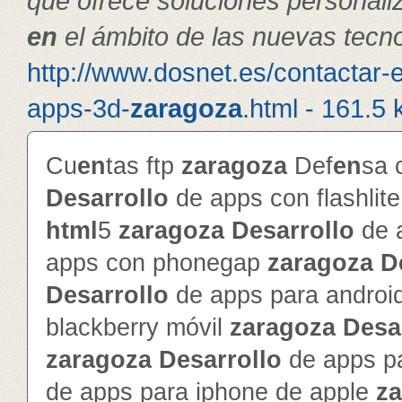
que ofrece soluciones personal
en
el ámbito de las nuevas tecno
http://www.dosnet.es/contactar-
apps-3d-
zaragoza
.html - 161.5 
Cu
en
tas ftp
zaragoza
Def
en
sa 
Desarrollo
de apps con flashlit
html
5
zaragoza
Desarrollo
de 
apps con phonegap
zaragoza
D
Desarrollo
de apps para androi
blackberry móvil
zaragoza
Desa
zaragoza
Desarrollo
de apps pa
de apps para iphone de apple
z