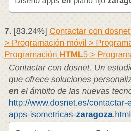
Diseño apps
en
plano fijo
zarag
7.
[83.24%]
Contactar con dosnet
> Programación móvil > Program
Programación
HTML
5 > Program
Contactar con dosnet. Un estudi
que ofrece soluciones personal
en
el ámbito de las nuevas tecno
http://www.dosnet.es/contactar-
apps-isometricas-
zaragoza
.html