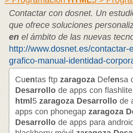
Contactar con dosnet. Un estudi
que ofrece soluciones personal
en
el ámbito de las nuevas tecno
http://www.dosnet.es/contactar-
grafico-manual-identidad-corpora
Cu
en
tas ftp
zaragoza
Def
en
sa 
Desarrollo
de apps con flashlit
html
5
zaragoza
Desarrollo
de 
apps con phonegap
zaragoza
D
Desarrollo
de apps para androi