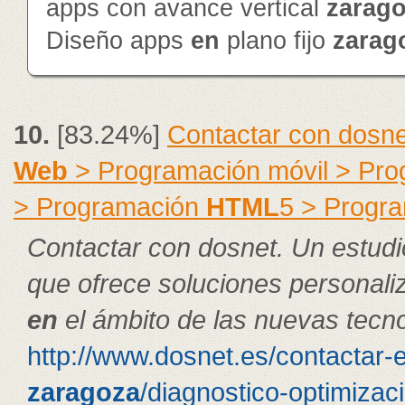
apps con avance vertical
zarag
Diseño apps
en
plano fijo
zarag
10.
[83.24%]
Contactar con dosne
Web
> Programación móvil > Pr
> Programación
HTML
5 > Progr
Contactar con dosnet. Un estudi
que ofrece soluciones personal
en
el ámbito de las nuevas tecno
http://www.dosnet.es/contactar-
zaragoza
/diagnostico-optimizac