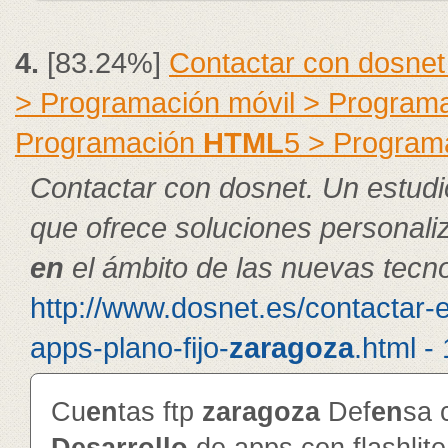
4.
[83.24%]
Contactar con dosnet
> Programación móvil > Program
Programación
HTML
5 > Program
Contactar con dosnet. Un estudi
que ofrece soluciones personal
en
el ámbito de las nuevas tecno
http://www.dosnet.es/contactar-
apps-plano-fijo-
zaragoza
.html -
Cu
en
tas ftp
zaragoza
Def
en
sa 