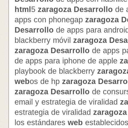
html
5
zaragoza
Desarrollo
de 
apps con phonegap
zaragoza
D
Desarrollo
de apps para androi
blackberry móvil
zaragoza
Desa
zaragoza
Desarrollo
de apps pa
de apps para iphone de apple
z
playbook de blackberry
zaragoz
web
os de hp
zaragoza
Desarro
zaragoza
Desarrollo
de consur
email y estrategia de viralidad
z
estrategia de viralidad
zaragoza
los estándares
web
establecido