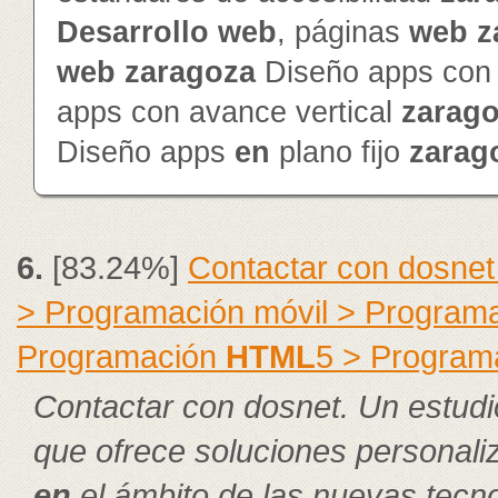
Desarrollo
web
, páginas
web
z
web
zaragoza
Diseño apps con 
apps con avance vertical
zarag
Diseño apps
en
plano fijo
zarag
6.
[83.24%]
Contactar con dosnet
> Programación móvil > Program
Programación
HTML
5 > Program
Contactar con dosnet. Un estudi
que ofrece soluciones personal
en
el ámbito de las nuevas tecno