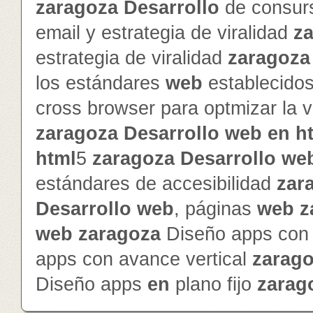
zaragoza
Desarrollo
de consur
email y estrategia de viralidad
z
estrategia de viralidad
zaragoza
los estándares
web
establecido
cross browser para optmizar la v
zaragoza
Desarrollo
web
en
h
html
5
zaragoza
Desarrollo
we
estándares de accesibilidad
zar
Desarrollo
web
, páginas
web
z
web
zaragoza
Diseño apps con 
apps con avance vertical
zarag
Diseño apps
en
plano fijo
zarag