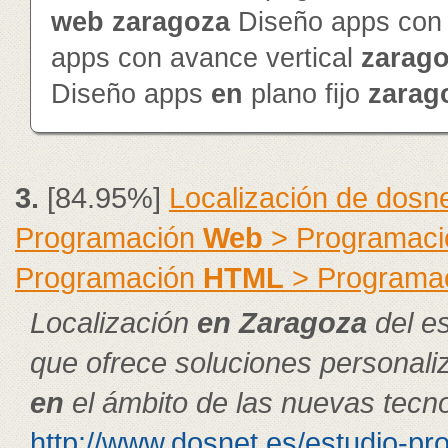
web
zaragoza
Diseño apps con 
apps con avance vertical
zarag
Diseño apps
en
plano fijo
zarag
3.
[84.95%]
Localización de dosn
Programación
Web
> Programació
Programación
HTML
> Programa
Localización
en
Zaragoza
del es
que ofrece soluciones personal
en
el ámbito de las nuevas tecno
http://www.dosnet.es/estudio-pr