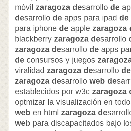
móvil
zaragoza
de
sarrollo
de
ap
de
sarrollo
de
apps para ipad
de
para iphone
de
apple
zaragoza
blackberry
zaragoza
de
sarrollo
zaragoza
de
sarrollo
de
apps pa
de
consursos y juegos
zaragoz
viralidad
zaragoza
de
sarrollo
de
zaragoza
de
sarrollo
web
de
sarr
establecidos por w3c
zaragoza
optmizar la visualización en to
web
en html
zaragoza
de
sarrol
web
para discapacitados bajo l