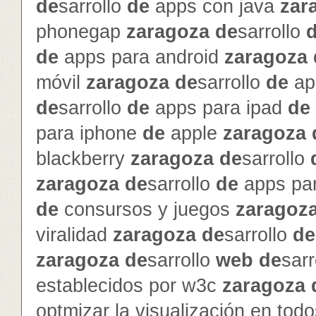
de
sarrollo
de
apps con java
zar
phonegap
zaragoza
de
sarrollo
de
apps para android
zaragoza
móvil
zaragoza
de
sarrollo
de
ap
de
sarrollo
de
apps para ipad
de
para iphone
de
apple
zaragoza
blackberry
zaragoza
de
sarrollo
zaragoza
de
sarrollo
de
apps pa
de
consursos y juegos
zaragoz
viralidad
zaragoza
de
sarrollo
de
zaragoza
de
sarrollo
web
de
sarr
establecidos por w3c
zaragoza
optmizar la visualización en to