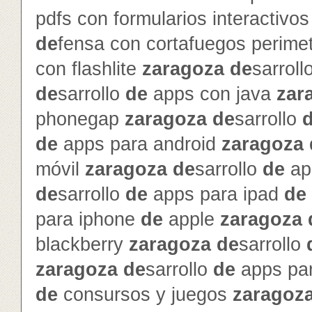
pdfs con formularios interactivo
de
fensa con cortafuegos perime
con flashlite
zaragoza
de
sarroll
de
sarrollo
de
apps con java
zar
phonegap
zaragoza
de
sarrollo
de
apps para android
zaragoza
móvil
zaragoza
de
sarrollo
de
ap
de
sarrollo
de
apps para ipad
de
para iphone
de
apple
zaragoza
blackberry
zaragoza
de
sarrollo
zaragoza
de
sarrollo
de
apps pa
de
consursos y juegos
zaragoz