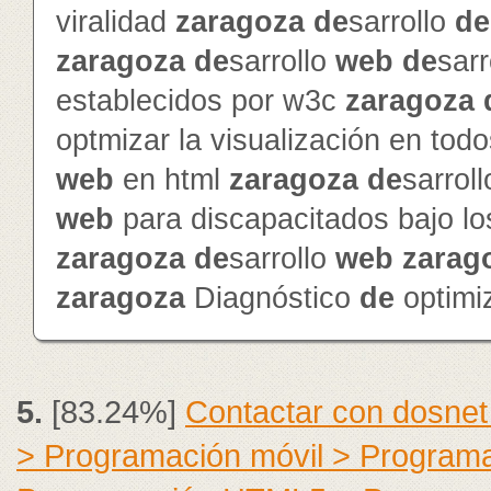
viralidad
zaragoza
de
sarrollo
de
zaragoza
de
sarrollo
web
de
sarr
establecidos por w3c
zaragoza
optmizar la visualización en to
web
en html
zaragoza
de
sarrol
web
para discapacitados bajo l
zaragoza
de
sarrollo
web
zarag
zaragoza
Diagnóstico
de
optimi
5.
[83.24%]
Contactar con dosnet
> Programación móvil > Program