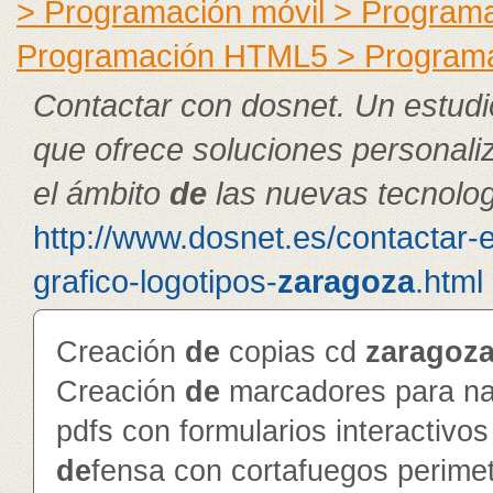
> Programación móvil > Program
Programación HTML5 > Program
Contactar con dosnet. Un estudi
que ofrece soluciones personal
el ámbito
de
las nuevas tecnolog
http://www.dosnet.es/contactar-
grafico-logotipos-
zaragoza
.html
Creación
de
copias cd
zaragoz
Creación
de
marcadores para na
pdfs con formularios interactivo
de
fensa con cortafuegos perime