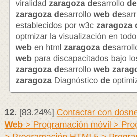
viralidad
zaragoza
de
sarrollo
de
zaragoza
de
sarrollo
web
de
sarr
establecidos por w3c
zaragoza
optmizar la visualización en to
web
en html
zaragoza
de
sarrol
web
para discapacitados bajo l
zaragoza
de
sarrollo
web
zarag
zaragoza
Diagnóstico
de
optimi
12.
[83.24%]
Contactar con dosne
Web
> Programación móvil > Pr
> Programación HTML5 > Progra