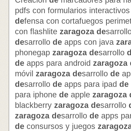
Creación
de
marcadores para na
pdfs con formularios interactivo
de
fensa con cortafuegos perime
con flashlite
zaragoza
de
sarroll
de
sarrollo
de
apps con java
zar
phonegap
zaragoza
de
sarrollo
de
apps para android
zaragoza
móvil
zaragoza
de
sarrollo
de
ap
de
sarrollo
de
apps para ipad
de
para iphone
de
apple
zaragoza
blackberry
zaragoza
de
sarrollo
zaragoza
de
sarrollo
de
apps pa
de
consursos y juegos
zaragoz