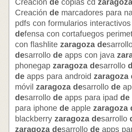
Creación
de
copias cd
zaragoz
Creación
de
marcadores para na
pdfs con formularios interactivo
de
fensa con cortafuegos perime
con flashlite
zaragoza
de
sarroll
de
sarrollo
de
apps con java
zar
phonegap
zaragoza
de
sarrollo
de
apps para android
zaragoza
móvil
zaragoza
de
sarrollo
de
ap
de
sarrollo
de
apps para ipad
de
para iphone
de
apple
zaragoza
blackberry
zaragoza
de
sarrollo
zaragoza
de
sarrollo
de
apps pa