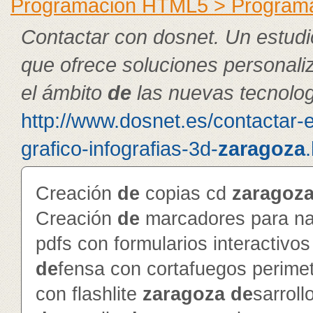
Programación HTML5 > Program
Contactar con dosnet. Un estudi
que ofrece soluciones personal
el ámbito
de
las nuevas tecnolog
http://www.dosnet.es/contactar-
grafico-infografias-3d-
zaragoza
Creación
de
copias cd
zaragoz
Creación
de
marcadores para na
pdfs con formularios interactivo
de
fensa con cortafuegos perime
con flashlite
zaragoza
de
sarroll