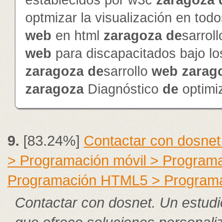
establecidos por w3c
zaragoza
optmizar la visualización en to
web
en html
zaragoza
de
sarrol
web
para discapacitados bajo l
zaragoza
de
sarrollo
web
zarag
zaragoza
Diagnóstico
de
optimi
9.
[83.24%]
Contactar con dosnet
> Programación móvil > Program
Programación HTML5 > Program
Contactar con dosnet. Un estudi