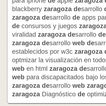
para iphone
de
apple
zaragoza
blackberry
zaragoza
de
sarrollo
zaragoza
de
sarrollo
de
apps pa
de
consursos y juegos
zaragoz
viralidad
zaragoza
de
sarrollo
de
zaragoza
de
sarrollo
web
de
sarr
establecidos por w3c
zaragoza
optmizar la visualización en to
web
en html
zaragoza
de
sarrol
web
para discapacitados bajo l
zaragoza
de
sarrollo
web
zarag
zaragoza
Diagnóstico
de
optimi