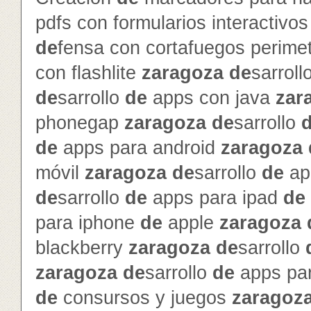
pdfs con formularios interactivo
de
fensa con cortafuegos perime
con flashlite
zaragoza
de
sarroll
de
sarrollo
de
apps con java
zar
phonegap
zaragoza
de
sarrollo
de
apps para android
zaragoza
móvil
zaragoza
de
sarrollo
de
ap
de
sarrollo
de
apps para ipad
de
para iphone
de
apple
zaragoza
blackberry
zaragoza
de
sarrollo
zaragoza
de
sarrollo
de
apps pa
de
consursos y juegos
zaragoz