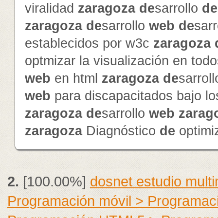
viralidad
zaragoza
de
sarrollo
de
zaragoza
de
sarrollo
web
de
sarr
establecidos por w3c
zaragoza
optmizar la visualización en to
web
en html
zaragoza
de
sarrol
web
para discapacitados bajo l
zaragoza
de
sarrollo
web
zarag
zaragoza
Diagnóstico
de
optimi
2.
[100.00%]
dosnet estudio mult
Programación móvil > Programac