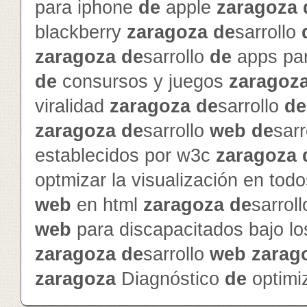
para iphone
de
apple
zaragoza
blackberry
zaragoza
de
sarrollo
zaragoza
de
sarrollo
de
apps pa
de
consursos y juegos
zaragoz
viralidad
zaragoza
de
sarrollo
de
zaragoza
de
sarrollo
web
de
sarr
establecidos por w3c
zaragoza
optmizar la visualización en to
web
en html
zaragoza
de
sarrol
web
para discapacitados bajo l
zaragoza
de
sarrollo
web
zarag
zaragoza
Diagnóstico
de
optimi