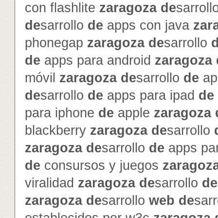
con flashlite
zaragoza
de
sarroll
de
sarrollo
de
apps con java
zar
phonegap
zaragoza
de
sarrollo
de
apps para android
zaragoza
móvil
zaragoza
de
sarrollo
de
ap
de
sarrollo
de
apps para ipad
de
para iphone
de
apple
zaragoza
blackberry
zaragoza
de
sarrollo
zaragoza
de
sarrollo
de
apps pa
de
consursos y juegos
zaragoz
viralidad
zaragoza
de
sarrollo
de
zaragoza
de
sarrollo
web
de
sarr