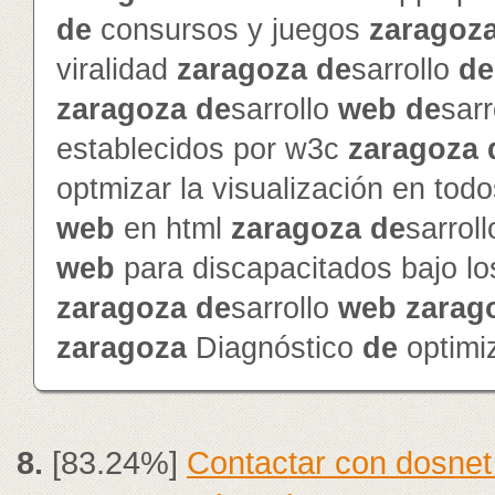
de
consursos y juegos
zaragoz
viralidad
zaragoza
de
sarrollo
de
zaragoza
de
sarrollo
web
de
sarr
establecidos por w3c
zaragoza
optmizar la visualización en to
web
en html
zaragoza
de
sarrol
web
para discapacitados bajo l
zaragoza
de
sarrollo
web
zarag
zaragoza
Diagnóstico
de
optimi
8.
[83.24%]
Contactar con dosnet