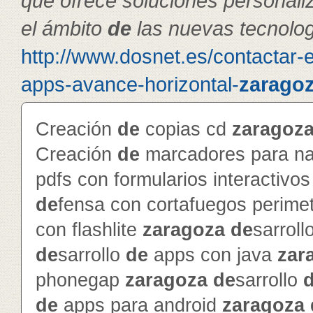
que ofrece soluciones personal
el ámbito
de
las nuevas tecnolog
http://www.dosnet.es/contactar-
apps-avance-horizontal-
zarago
Creación
de
copias cd
zaragoz
Creación
de
marcadores para na
pdfs con formularios interactivo
de
fensa con cortafuegos perime
con flashlite
zaragoza
de
sarroll
de
sarrollo
de
apps con java
zar
phonegap
zaragoza
de
sarrollo
de
apps para android
zaragoza