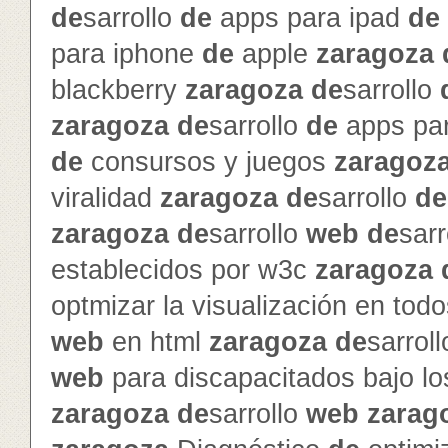
de
sarrollo
de
apps para ipad
de
para iphone
de
apple
zaragoza
blackberry
zaragoza
de
sarrollo
zaragoza
de
sarrollo
de
apps pa
de
consursos y juegos
zaragoz
viralidad
zaragoza
de
sarrollo
de
zaragoza
de
sarrollo
web
de
sarr
establecidos por w3c
zaragoza
optmizar la visualización en to
web
en html
zaragoza
de
sarrol
web
para discapacitados bajo l
zaragoza
de
sarrollo
web
zarag