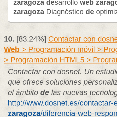
zaragoza
de
sarrollo
web
zarag
zaragoza
Diagnóstico
de
optimi
10.
[83.24%]
Contactar con dosne
Web
> Programación móvil > Pr
> Programación HTML5 > Progra
Contactar con dosnet. Un estudi
que ofrece soluciones personal
el ámbito
de
las nuevas tecnolog
http://www.dosnet.es/contactar-
zaragoza
/diferencia-web-respon