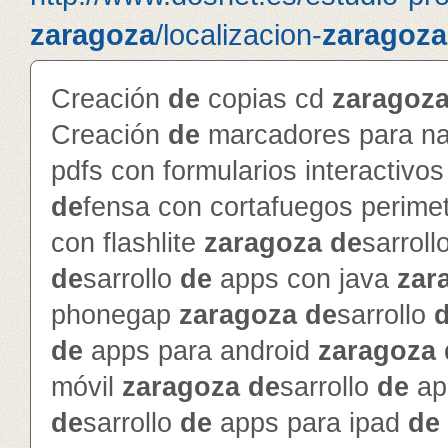
zaragoza
/localizacion-
zaragoza
Creación
de
copias cd
zaragoz
Creación
de
marcadores para na
pdfs con formularios interactivo
de
fensa con cortafuegos perime
con flashlite
zaragoza
de
sarroll
de
sarrollo
de
apps con java
zar
phonegap
zaragoza
de
sarrollo
de
apps para android
zaragoza
móvil
zaragoza
de
sarrollo
de
ap
de
sarrollo
de
apps para ipad
de