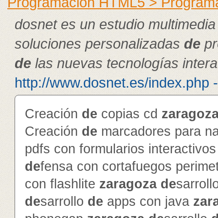
Programación HTML5 > Program
dosnet es un estudio multimedia
soluciones personalizadas
de
pr
de
las nuevas tecnologías intera
http://www.dosnet.es/index.php 
Creación
de
copias cd
zaragoz
Creación
de
marcadores para na
pdfs con formularios interactivo
de
fensa con cortafuegos perime
con flashlite
zaragoza
de
sarroll
de
sarrollo
de
apps con java
zar