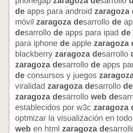
phonegap
zaragoza
de
sarrollo
de
apps para android
zaragoza
móvil
zaragoza
de
sarrollo
de
ap
de
sarrollo
de
apps para ipad
de
para iphone
de
apple
zaragoza
blackberry
zaragoza
de
sarrollo
zaragoza
de
sarrollo
de
apps pa
de
consursos y juegos
zaragoz
viralidad
zaragoza
de
sarrollo
de
zaragoza
de
sarrollo
web
de
sarr
establecidos por w3c
zaragoza
optmizar la visualización en to
web
en html
zaragoza
de
sarrol