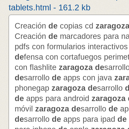
tablets.html - 161.2 kb
Creación
de
copias cd
zaragoz
Creación
de
marcadores para na
pdfs con formularios interactivo
de
fensa con cortafuegos perime
con flashlite
zaragoza
de
sarroll
de
sarrollo
de
apps con java
zar
phonegap
zaragoza
de
sarrollo
de
apps para android
zaragoza
móvil
zaragoza
de
sarrollo
de
ap
de
sarrollo
de
apps para ipad
de