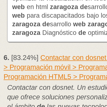
web
en html
zaragoza
de
sarrol
web
para discapacitados bajo l
zaragoza
de
sarrollo
web
zarag
zaragoza
Diagnóstico
de
optimi
6.
[83.24%]
Contactar con dosnet
> Programación móvil > Program
Programación HTML5 > Program
Contactar con dosnet. Un estudi
que ofrece soluciones personal
el ámbito
de
las nuevas tecnolog