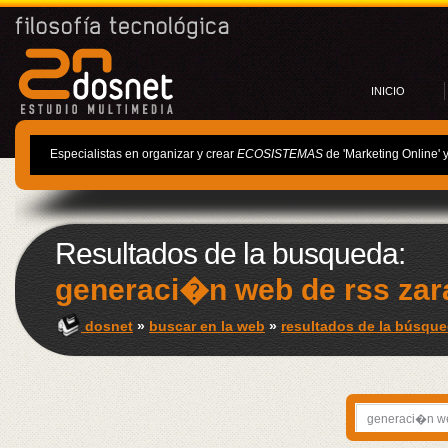
INICIO
Especialistas en organizar y crear
ECOSISTEMAS
de 'Marketing Online' 
Resultados de la busqueda:
generaci�n web de rss za
dosnet
»
buscar en la web
»
resultados de la búsque