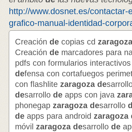
http://www.dosnet.es/contactar-
grafico-manual-identidad-corpora
Creación
de
copias cd
zaragoz
Creación
de
marcadores para na
pdfs con formularios interactivo
de
fensa con cortafuegos perime
con flashlite
zaragoza
de
sarroll
de
sarrollo
de
apps con java
zar
phonegap
zaragoza
de
sarrollo
de
apps para android
zaragoza
móvil
zaragoza
de
sarrollo
de
ap