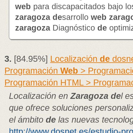
web
para discapacitados bajo l
zaragoza
de
sarrollo
web
zarag
zaragoza
Diagnóstico
de
optimi
3.
[84.95%]
Localización
de
dosne
Programación
Web
> Programació
Programación HTML > Programa
Localización en
Zaragoza
de
l e
que ofrece soluciones personal
el ámbito
de
las nuevas tecnolog
http://www.dosnet.es/estudio-pr