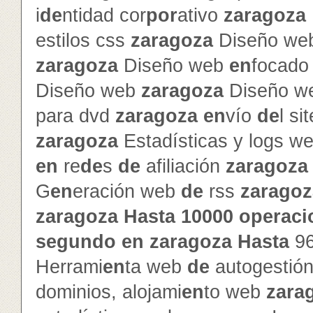
i
de
ntidad cor
por
ativo
zaragoza
estilos css
zaragoza
Diseño web
zaragoza
Diseño web
en
focado 
Diseño web
zaragoza
Diseño w
para dvd
zaragoza
en
vío
de
l si
zaragoza
Estadísticas y logs w
en
re
de
s
de
afiliación
zaragoza
G
en
eración web
de
rss
zaragoz
zaragoza
Hasta
10000
operaci
segundo
en
zaragoza
Hasta
9
Herrami
en
ta web
de
autogestió
dominios, alojami
en
to web
zara