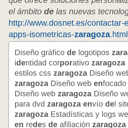
el ámbito
de
las nuevas tecnolog
http://www.dosnet.es/contactar-
apps-isometricas-
zaragoza
.html
Diseño gráfico
de
logotipos
zar
i
de
ntidad cor
por
ativo
zaragoza
estilos css
zaragoza
Diseño web
zaragoza
Diseño web
en
focado 
Diseño web
zaragoza
Diseño w
para dvd
zaragoza
en
vío
de
l si
zaragoza
Estadísticas y logs w
en
re
de
s
de
afiliación
zaragoza