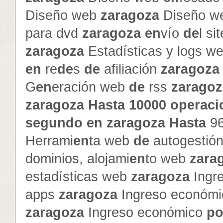
Diseño web
zaragoza
Diseño w
para dvd
zaragoza
en
vío
de
l si
zaragoza
Estadísticas y logs w
en
re
de
s
de
afiliación
zaragoza
G
en
eración web
de
rss
zaragoz
zaragoza
Hasta
10000
operaci
segundo
en
zaragoza
Hasta
9
Herrami
en
ta web
de
autogestió
dominios, alojami
en
to web
zara
estadísticas web
zaragoza
Ingr
apps
zaragoza
Ingreso económ
zaragoza
Ingreso económico
po