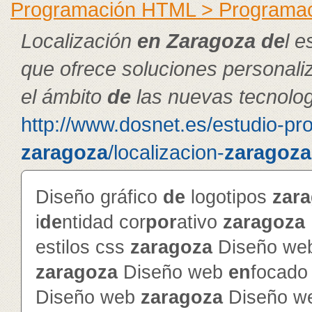
Programación HTML > Programa
Localización
en
Zaragoza
de
l e
que ofrece soluciones personal
el ámbito
de
las nuevas tecnolog
http://www.dosnet.es/estudio-pr
zaragoza
/localizacion-
zaragoza
Diseño gráfico
de
logotipos
zar
i
de
ntidad cor
por
ativo
zaragoza
estilos css
zaragoza
Diseño web
zaragoza
Diseño web
en
focado 
Diseño web
zaragoza
Diseño w