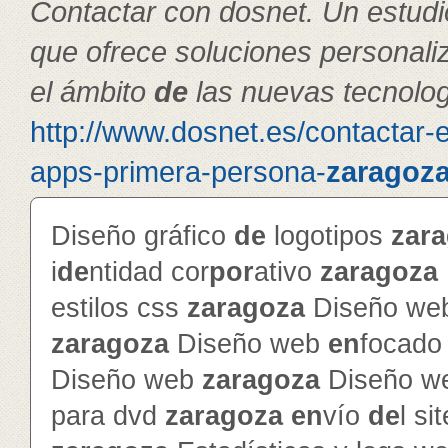
Contactar con dosnet. Un estudi
que ofrece soluciones personal
el ámbito
de
las nuevas tecnolog
http://www.dosnet.es/contactar-
apps-primera-persona-
zaragoz
Diseño gráfico
de
logotipos
zar
i
de
ntidad cor
por
ativo
zaragoza
estilos css
zaragoza
Diseño web
zaragoza
Diseño web
en
focado 
Diseño web
zaragoza
Diseño w
para dvd
zaragoza
en
vío
de
l si