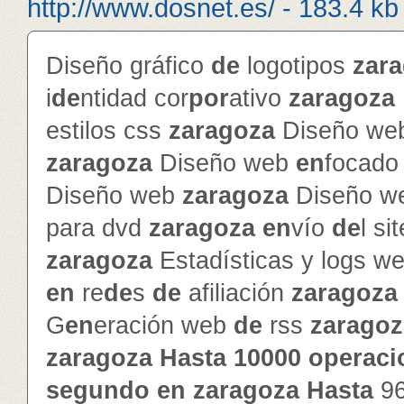
http://www.dosnet.es/ - 183.4 kb
Diseño gráfico
de
logotipos
zar
i
de
ntidad cor
por
ativo
zaragoza
estilos css
zaragoza
Diseño web
zaragoza
Diseño web
en
focado 
Diseño web
zaragoza
Diseño w
para dvd
zaragoza
en
vío
de
l si
zaragoza
Estadísticas y logs w
en
re
de
s
de
afiliación
zaragoza
G
en
eración web
de
rss
zaragoz
zaragoza
Hasta
10000
operaci
segundo
en
zaragoza
Hasta
9