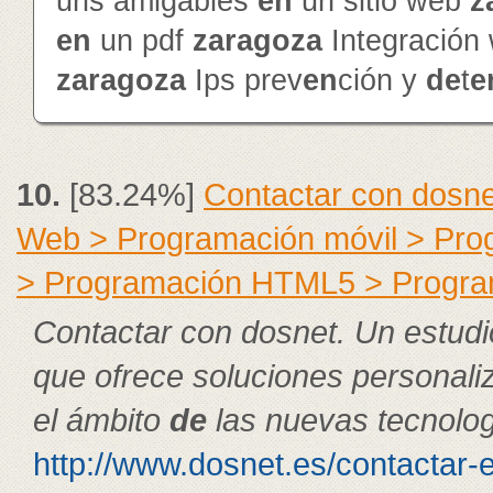
urls amigables
en
un sitio web
z
en
un pdf
zaragoza
Integración
zaragoza
Ips prev
en
ción y
de
t
e
10.
[83.24%]
Contactar con dosne
Web > Programación móvil > Pr
> Programación HTML5 > Progra
Contactar con dosnet. Un estudi
que ofrece soluciones personal
el ámbito
de
las nuevas tecnolog
http://www.dosnet.es/contactar-