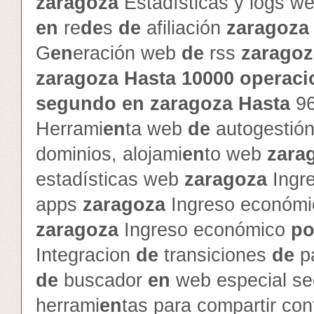
zaragoza
Estadísticas y logs w
en
re
de
s
de
afiliación
zaragoza
G
en
eración web
de
rss
zaragoz
zaragoza
Hasta
10000
operaci
segundo
en
zaragoza
Hasta
9
Herrami
en
ta web
de
autogestió
dominios, alojami
en
to web
zara
estadísticas web
zaragoza
Ingr
apps
zaragoza
Ingreso económ
zaragoza
Ingreso económico
po
Integracion
de
transiciones
de
p
de
buscador
en
web especial s
herrami
en
tas para compartir con