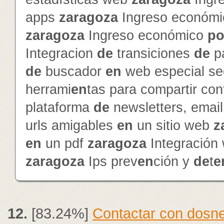
apps
zaragoza
Ingreso económ
zaragoza
Ingreso económico
po
Integracion
de
transiciones
de
p
de
buscador
en
web especial s
herrami
en
tas para compartir con
plataforma
de
newsletters, emai
urls amigables
en
un sitio web
z
en
un pdf
zaragoza
Integración
zaragoza
Ips prev
en
ción y
de
t
e
12.
[83.24%]
Contactar con dosne