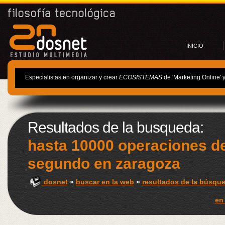
INICIO
Especialistas en organizar y crear
ECOSISTEMAS
de 'Marketing Online' 
Resultados de la busqueda:
hasta 10000 operaciones de 
segundo en zaragoza
dosnet
»
buscar en la web
»
resultados de la búsque
en