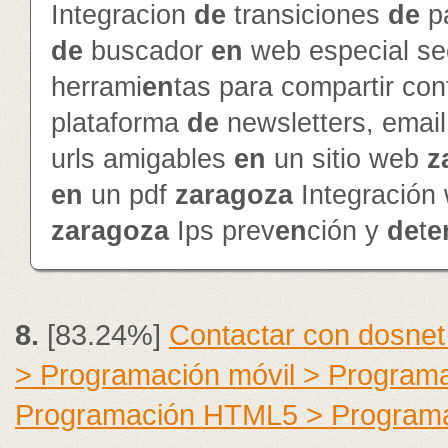
Integracion
de
transiciones
de
p
de
buscador
en
web especial s
herrami
en
tas para compartir con
plataforma
de
newsletters, emai
urls amigables
en
un sitio web
z
en
un pdf
zaragoza
Integración
zaragoza
Ips prev
en
ción y
de
t
e
8.
[83.24%]
Contactar con dosnet
> Programación móvil > Program
Programación HTML5 > Program