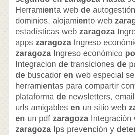
Herrami
en
ta web
de
autogestió
dominios, alojami
en
to web
zara
estadísticas web
zaragoza
Ingr
apps
zaragoza
Ingreso económ
zaragoza
Ingreso económico
po
Integracion
de
transiciones
de
p
de
buscador
en
web especial s
herrami
en
tas para compartir con
plataforma
de
newsletters, emai
urls amigables
en
un sitio web
z
en
un pdf
zaragoza
Integración
zaragoza
Ips prev
en
ción y
de
t
e