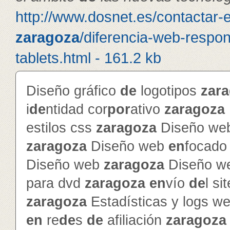
http://www.dosnet.es/contactar-
zaragoza
/diferencia-web-respon
tablets.html - 161.2 kb
Diseño gráfico
de
logotipos
zar
i
de
ntidad cor
por
ativo
zaragoza
estilos css
zaragoza
Diseño web
zaragoza
Diseño web
en
focado 
Diseño web
zaragoza
Diseño w
para dvd
zaragoza
en
vío
de
l si
zaragoza
Estadísticas y logs w
en
re
de
s
de
afiliación
zaragoza