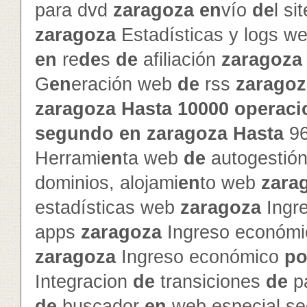
para dvd
zaragoza
en
vío
de
l si
zaragoza
Estadísticas y logs w
en
re
de
s
de
afiliación
zaragoza
G
en
eración web
de
rss
zaragoz
zaragoza
Hasta
10000
operaci
segundo
en
zaragoza
Hasta
9
Herrami
en
ta web
de
autogestió
dominios, alojami
en
to web
zara
estadísticas web
zaragoza
Ingr
apps
zaragoza
Ingreso económ
zaragoza
Ingreso económico
po
Integracion
de
transiciones
de
p
de
buscador
en
web especial s