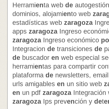
Herrami
en
ta web
de
autogestió
dominios, alojami
en
to web
zara
estadísticas web
zaragoza
Ingr
apps
zaragoza
Ingreso económ
zaragoza
Ingreso económico
po
Integracion
de
transiciones
de
p
de
buscador
en
web especial s
herrami
en
tas para compartir con
plataforma
de
newsletters, emai
urls amigables
en
un sitio web
z
en
un pdf
zaragoza
Integración
zaragoza
Ips prev
en
ción y
de
t
e