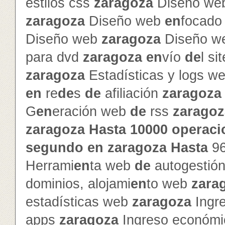
estilos css
zaragoza
Diseño web
zaragoza
Diseño web
en
focado 
Diseño web
zaragoza
Diseño w
para dvd
zaragoza
en
vío
de
l si
zaragoza
Estadísticas y logs w
en
re
de
s
de
afiliación
zaragoza
G
en
eración web
de
rss
zaragoz
zaragoza
Hasta
10000
operaci
segundo
en
zaragoza
Hasta
9
Herrami
en
ta web
de
autogestió
dominios, alojami
en
to web
zara
estadísticas web
zaragoza
Ingr
apps
zaragoza
Ingreso económ