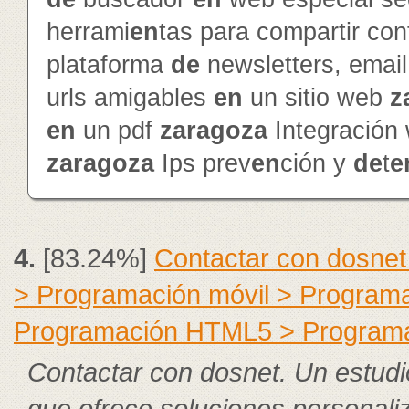
herrami
en
tas para compartir con
plataforma
de
newsletters, emai
urls amigables
en
un sitio web
z
en
un pdf
zaragoza
Integración
zaragoza
Ips prev
en
ción y
de
t
e
4.
[83.24%]
Contactar con dosnet
> Programación móvil > Program
Programación HTML5 > Program
Contactar con dosnet. Un estudi
que ofrece soluciones personal