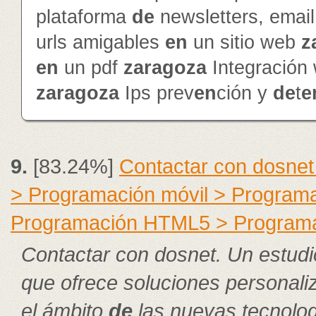
plataforma
de
newsletters, emai
urls amigables
en
un sitio web
z
en
un pdf
zaragoza
Integración
zaragoza
Ips prev
en
ción y
de
t
e
9.
[83.24%]
Contactar con dosnet
> Programación móvil > Program
Programación HTML5 > Program
Contactar con dosnet. Un estudi
que ofrece soluciones personal
el ámbito
de
las nuevas tecnolog