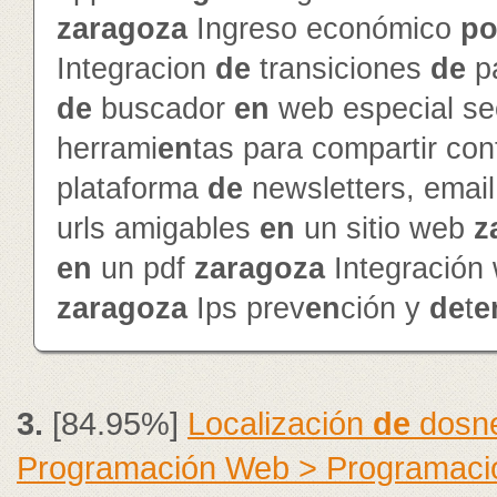
zaragoza
Ingreso económico
po
Integracion
de
transiciones
de
p
de
buscador
en
web especial s
herrami
en
tas para compartir con
plataforma
de
newsletters, emai
urls amigables
en
un sitio web
z
en
un pdf
zaragoza
Integración
zaragoza
Ips prev
en
ción y
de
t
e
3.
[84.95%]
Localización
de
dosne
Programación Web > Programació