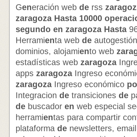
G
en
eración web
de
rss
zaragoz
zaragoza
Hasta
10000
operaci
segundo
en
zaragoza
Hasta
9
Herrami
en
ta web
de
autogestió
dominios, alojami
en
to web
zara
estadísticas web
zaragoza
Ingr
apps
zaragoza
Ingreso económ
zaragoza
Ingreso económico
po
Integracion
de
transiciones
de
p
de
buscador
en
web especial s
herrami
en
tas para compartir con
plataforma
de
newsletters, emai