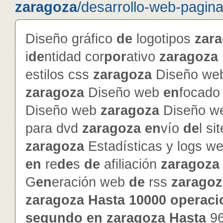
zaragoza
/desarrollo-web-pagin
Diseño gráfico
de
logotipos
zar
i
de
ntidad cor
por
ativo
zaragoza
estilos css
zaragoza
Diseño web
zaragoza
Diseño web
en
focado 
Diseño web
zaragoza
Diseño w
para dvd
zaragoza
en
vío
de
l si
zaragoza
Estadísticas y logs w
en
re
de
s
de
afiliación
zaragoza
G
en
eración web
de
rss
zaragoz
zaragoza
Hasta
10000
operaci
segundo
en
zaragoza
Hasta
9