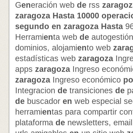
G
en
eración web
de
rss
zaragoz
zaragoza
Hasta
10000
operaci
segundo
en
zaragoza
Hasta
9
Herrami
en
ta web
de
autogestió
dominios, alojami
en
to web
zara
estadísticas web
zaragoza
Ingr
apps
zaragoza
Ingreso económ
zaragoza
Ingreso económico
po
Integracion
de
transiciones
de
p
de
buscador
en
web especial s
herrami
en
tas para compartir con
plataforma
de
newsletters, emai