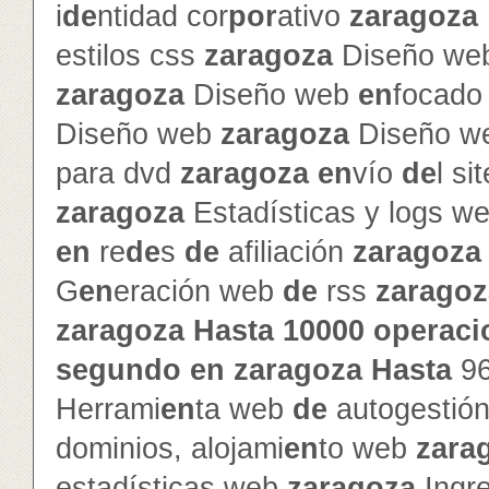
i
de
ntidad cor
por
ativo
zaragoza
estilos css
zaragoza
Diseño web
zaragoza
Diseño web
en
focado 
Diseño web
zaragoza
Diseño w
para dvd
zaragoza
en
vío
de
l si
zaragoza
Estadísticas y logs w
en
re
de
s
de
afiliación
zaragoza
G
en
eración web
de
rss
zaragoz
zaragoza
Hasta
10000
operaci
segundo
en
zaragoza
Hasta
9
Herrami
en
ta web
de
autogestió
dominios, alojami
en
to web
zara
estadísticas web
zaragoza
Ingr