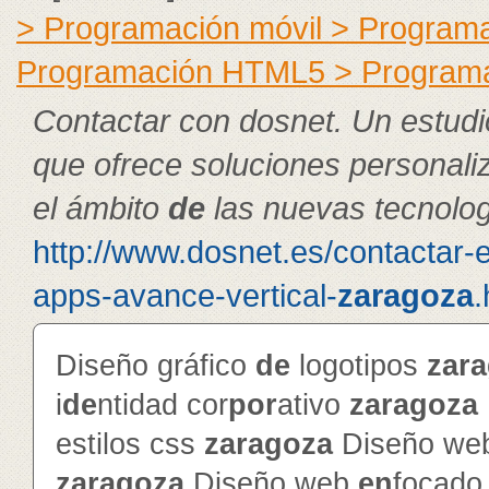
> Programación móvil > Program
Programación HTML5 > Program
Contactar con dosnet. Un estudi
que ofrece soluciones personal
el ámbito
de
las nuevas tecnolog
http://www.dosnet.es/contactar-
apps-avance-vertical-
zaragoza
.
Diseño gráfico
de
logotipos
zar
i
de
ntidad cor
por
ativo
zaragoza
estilos css
zaragoza
Diseño web
zaragoza
Diseño web
en
focado 