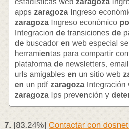
estadísticas web
zaragoza
Ingr
apps
zaragoza
Ingreso económ
zaragoza
Ingreso económico
po
Integracion
de
transiciones
de
p
de
buscador
en
web especial s
herrami
en
tas para compartir con
plataforma
de
newsletters, emai
urls amigables
en
un sitio web
z
en
un pdf
zaragoza
Integración
zaragoza
Ips prev
en
ción y
de
t
e
7.
[83.24%]
Contactar con dosnet