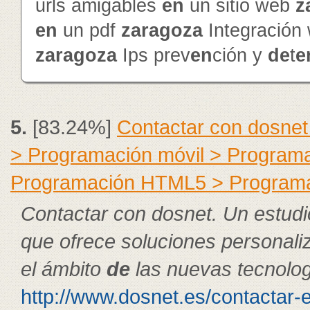
urls amigables
en
un sitio web
z
en
un pdf
zaragoza
Integración
zaragoza
Ips prev
en
ción y
de
t
e
5.
[83.24%]
Contactar con dosnet
> Programación móvil > Program
Programación HTML5 > Program
Contactar con dosnet. Un estudi
que ofrece soluciones personal
el ámbito
de
las nuevas tecnolog
http://www.dosnet.es/contactar-