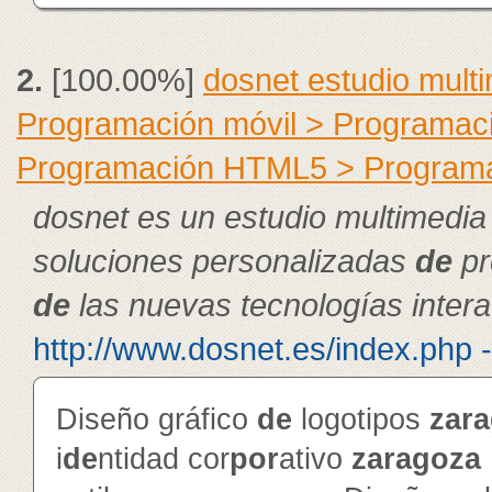
2.
[100.00%]
dosnet estudio mult
Programación móvil > Programac
Programación HTML5 > Program
dosnet es un estudio multimedia
soluciones personalizadas
de
pr
de
las nuevas tecnologías intera
http://www.dosnet.es/index.php 
Diseño gráfico
de
logotipos
zar
i
de
ntidad cor
por
ativo
zaragoza