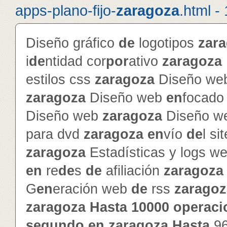
apps-plano-fijo-
zaragoza
.html -
Diseño gráfico
de
logotipos
zar
i
de
ntidad cor
por
ativo
zaragoza
estilos css
zaragoza
Diseño web
zaragoza
Diseño web
en
focado 
Diseño web
zaragoza
Diseño w
para dvd
zaragoza
en
vío
de
l si
zaragoza
Estadísticas y logs w
en
re
de
s
de
afiliación
zaragoza
G
en
eración web
de
rss
zaragoz
zaragoza
Hasta
10000
operaci
segundo
en
zaragoza
Hasta
9