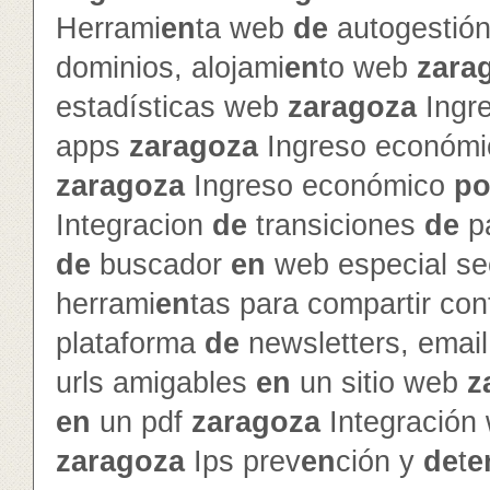
Herrami
en
ta web
de
autogestió
dominios, alojami
en
to web
zara
estadísticas web
zaragoza
Ingr
apps
zaragoza
Ingreso económ
zaragoza
Ingreso económico
po
Integracion
de
transiciones
de
p
de
buscador
en
web especial s
herrami
en
tas para compartir con
plataforma
de
newsletters, emai
urls amigables
en
un sitio web
z
en
un pdf
zaragoza
Integración
zaragoza
Ips prev
en
ción y
de
t
e