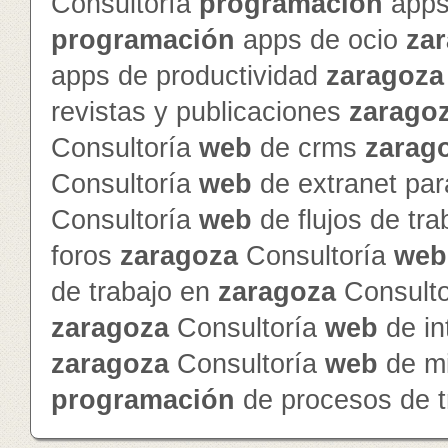
Consultoría
programación
apps
programación
apps de ocio
za
apps de productividad
zaragoza
revistas y publicaciones
zarago
Consultoría
web
de crms
zarag
Consultoría
web
de extranet par
Consultoría
web
de flujos de tr
foros
zaragoza
Consultoría
web
de trabajo en
zaragoza
Consult
zaragoza
Consultoría
web
de in
zaragoza
Consultoría
web
de mi
programación
de procesos de t