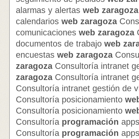
alarmas y alertas
web
zaragoza
calendarios
web
zaragoza
Consu
comunicaciones
web
zaragoza
C
documentos de trabajo
web
zar
encuestas
web
zaragoza
Consul
zaragoza
Consultoría intranet g
zaragoza
Consultoría intranet g
Consultoría intranet gestión de v
Consultoría posicionamiento
we
Consultoría posicionamiento
we
Consultoría
programación
apps
Consultoría
programación
apps