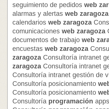
seguimiento de pedidos
web
za
alarmas y alertas
web
zaragoza
calendarios
web
zaragoza
Consu
comunicaciones
web
zaragoza
C
documentos de trabajo
web
zar
encuestas
web
zaragoza
Consul
zaragoza
Consultoría intranet g
zaragoza
Consultoría intranet g
Consultoría intranet gestión de v
Consultoría posicionamiento
we
Consultoría posicionamiento
we
Consultoría
programación
apps