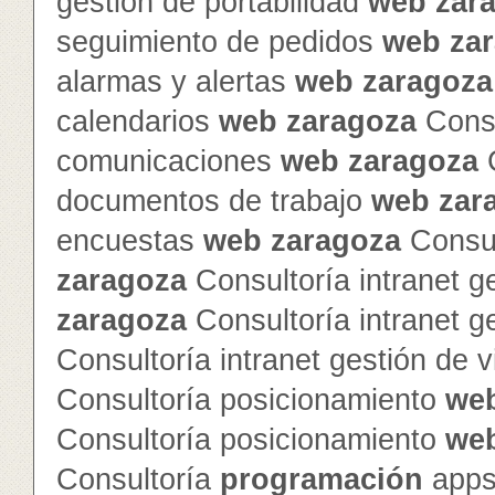
gestión de portabilidad
web
zar
seguimiento de pedidos
web
za
alarmas y alertas
web
zaragoza
calendarios
web
zaragoza
Consu
comunicaciones
web
zaragoza
C
documentos de trabajo
web
zar
encuestas
web
zaragoza
Consul
zaragoza
Consultoría intranet g
zaragoza
Consultoría intranet g
Consultoría intranet gestión de v
Consultoría posicionamiento
we
Consultoría posicionamiento
we
Consultoría
programación
apps