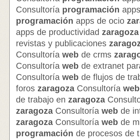
Consultoría
programación
apps
programación
apps de ocio
za
apps de productividad
zaragoza
revistas y publicaciones
zarago
Consultoría
web
de crms
zarag
Consultoría
web
de extranet par
Consultoría
web
de flujos de tr
foros
zaragoza
Consultoría
web
de trabajo en
zaragoza
Consult
zaragoza
Consultoría
web
de in
zaragoza
Consultoría
web
de mi
programación
de procesos de t