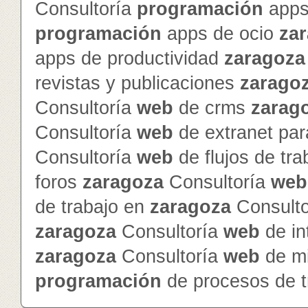
Consultoría
programación
apps
programación
apps de ocio
za
apps de productividad
zaragoza
revistas y publicaciones
zarago
Consultoría
web
de crms
zarag
Consultoría
web
de extranet par
Consultoría
web
de flujos de tr
foros
zaragoza
Consultoría
web
de trabajo en
zaragoza
Consult
zaragoza
Consultoría
web
de in
zaragoza
Consultoría
web
de mi
programación
de procesos de t