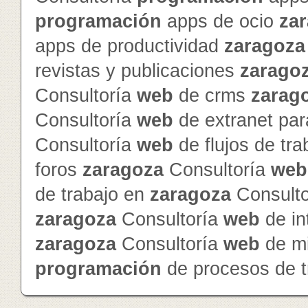
programación
apps de ocio
za
apps de productividad
zaragoza
revistas y publicaciones
zarago
Consultoría
web
de crms
zarag
Consultoría
web
de extranet par
Consultoría
web
de flujos de tr
foros
zaragoza
Consultoría
web
de trabajo en
zaragoza
Consult
zaragoza
Consultoría
web
de in
zaragoza
Consultoría
web
de mi
programación
de procesos de t