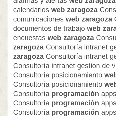
alarmas y alertas
web
zaragoza
calendarios
web
zaragoza
Consu
comunicaciones
web
zaragoza
C
documentos de trabajo
web
zar
encuestas
web
zaragoza
Consul
zaragoza
Consultoría intranet g
zaragoza
Consultoría intranet g
Consultoría intranet gestión de v
Consultoría posicionamiento
we
Consultoría posicionamiento
we
Consultoría
programación
apps
Consultoría
programación
apps
Consultoría
programación
apps