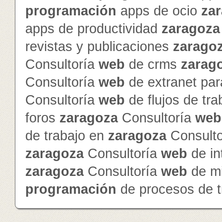
programación
apps de ocio
za
apps de productividad
zaragoza
revistas y publicaciones
zarago
Consultoría
web
de crms
zarag
Consultoría
web
de extranet par
Consultoría
web
de flujos de tr
foros
zaragoza
Consultoría
web
de trabajo en
zaragoza
Consult
zaragoza
Consultoría
web
de in
zaragoza
Consultoría
web
de mi
programación
de procesos de t