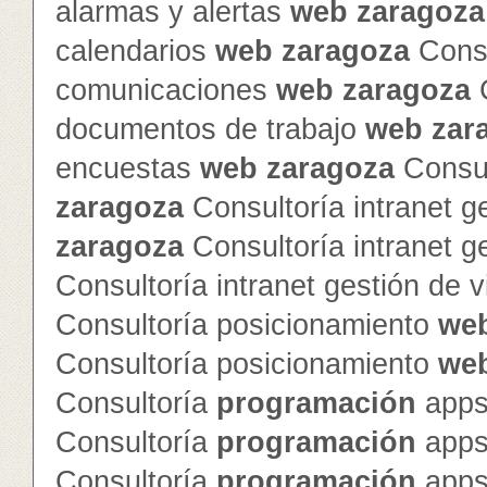
alarmas y alertas
web
zaragoza
calendarios
web
zaragoza
Consu
comunicaciones
web
zaragoza
C
documentos de trabajo
web
zar
encuestas
web
zaragoza
Consul
zaragoza
Consultoría intranet g
zaragoza
Consultoría intranet g
Consultoría intranet gestión de v
Consultoría posicionamiento
we
Consultoría posicionamiento
we
Consultoría
programación
apps
Consultoría
programación
apps
Consultoría
programación
apps