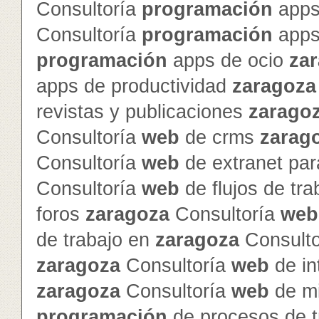
Consultoría
programación
apps
Consultoría
programación
apps
programación
apps de ocio
za
apps de productividad
zaragoza
revistas y publicaciones
zarago
Consultoría
web
de crms
zarag
Consultoría
web
de extranet par
Consultoría
web
de flujos de tr
foros
zaragoza
Consultoría
web
de trabajo en
zaragoza
Consult
zaragoza
Consultoría
web
de in
zaragoza
Consultoría
web
de mi
programación
de procesos de t