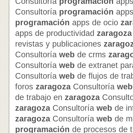
Consultoría
programación
apps
Consultoría
programación
apps
programación
apps de ocio
za
apps de productividad
zaragoza
revistas y publicaciones
zarago
Consultoría
web
de crms
zarag
Consultoría
web
de extranet par
Consultoría
web
de flujos de tr
foros
zaragoza
Consultoría
web
de trabajo en
zaragoza
Consult
zaragoza
Consultoría
web
de in
zaragoza
Consultoría
web
de mi
programación
de procesos de t