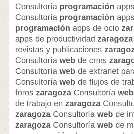
Consultoría
programación
apps
Consultoría
programación
apps
programación
apps de ocio
za
apps de productividad
zaragoza
revistas y publicaciones
zarago
Consultoría
web
de crms
zarag
Consultoría
web
de extranet par
Consultoría
web
de flujos de tr
foros
zaragoza
Consultoría
web
de trabajo en
zaragoza
Consult
zaragoza
Consultoría
web
de in
zaragoza
Consultoría
web
de mi