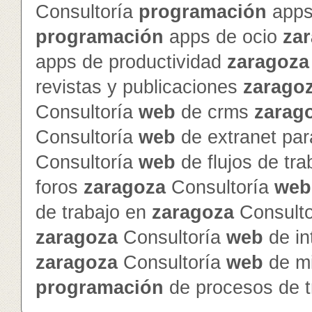
Consultoría
programación
apps
programación
apps de ocio
za
apps de productividad
zaragoza
revistas y publicaciones
zarago
Consultoría
web
de crms
zarag
Consultoría
web
de extranet par
Consultoría
web
de flujos de tr
foros
zaragoza
Consultoría
web
de trabajo en
zaragoza
Consult
zaragoza
Consultoría
web
de in
zaragoza
Consultoría
web
de mi
programación
de procesos de t