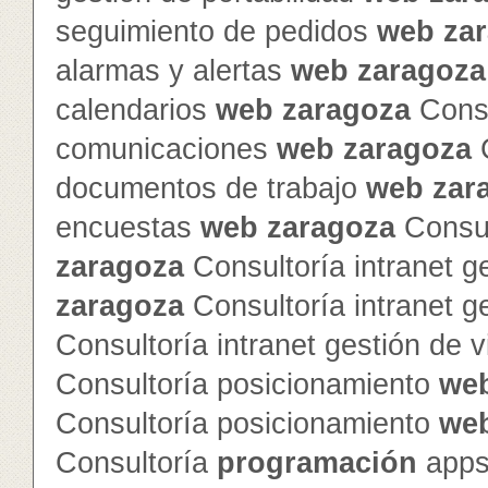
seguimiento de pedidos
web
za
alarmas y alertas
web
zaragoza
calendarios
web
zaragoza
Consu
comunicaciones
web
zaragoza
C
documentos de trabajo
web
zar
encuestas
web
zaragoza
Consul
zaragoza
Consultoría intranet g
zaragoza
Consultoría intranet g
Consultoría intranet gestión de v
Consultoría posicionamiento
we
Consultoría posicionamiento
we
Consultoría
programación
apps