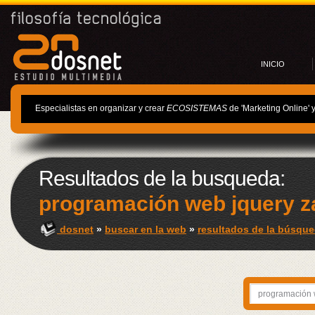
INICIO
Especialistas en organizar y crear
ECOSISTEMAS
de 'Marketing Online' 
Resultados de la busqueda:
programación web jquery z
dosnet
»
buscar en la web
»
resultados de la búsque