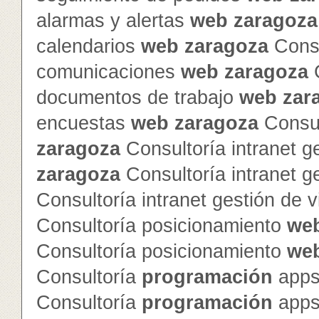
alarmas y alertas
web
zaragoza
calendarios
web
zaragoza
Consu
comunicaciones
web
zaragoza
C
documentos de trabajo
web
zar
encuestas
web
zaragoza
Consul
zaragoza
Consultoría intranet g
zaragoza
Consultoría intranet g
Consultoría intranet gestión de v
Consultoría posicionamiento
we
Consultoría posicionamiento
we
Consultoría
programación
apps
Consultoría
programación
apps