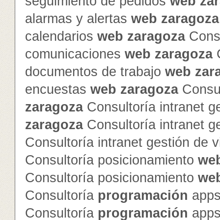
seguimiento de pedidos
web
za
alarmas y alertas
web
zaragoza
calendarios
web
zaragoza
Consu
comunicaciones
web
zaragoza
C
documentos de trabajo
web
zar
encuestas
web
zaragoza
Consul
zaragoza
Consultoría intranet g
zaragoza
Consultoría intranet g
Consultoría intranet gestión de v
Consultoría posicionamiento
we
Consultoría posicionamiento
we
Consultoría
programación
apps
Consultoría
programación
apps