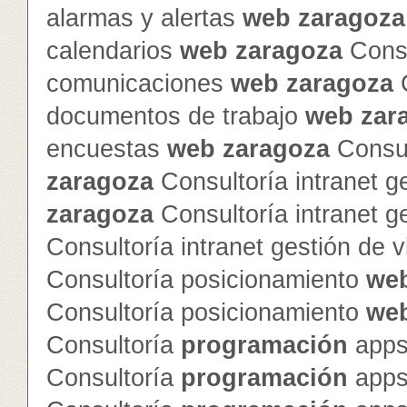
alarmas y alertas
web
zaragoza
calendarios
web
zaragoza
Consu
comunicaciones
web
zaragoza
C
documentos de trabajo
web
zar
encuestas
web
zaragoza
Consul
zaragoza
Consultoría intranet g
zaragoza
Consultoría intranet g
Consultoría intranet gestión de v
Consultoría posicionamiento
we
Consultoría posicionamiento
we
Consultoría
programación
apps
Consultoría
programación
apps