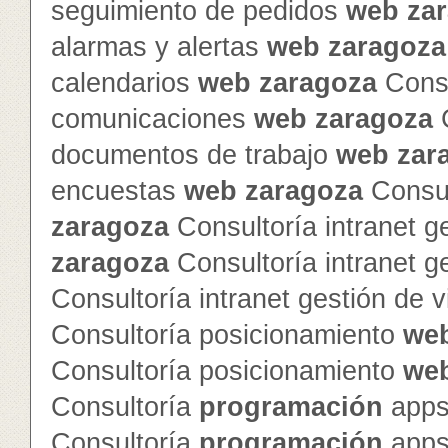
seguimiento de pedidos
web
za
alarmas y alertas
web
zaragoza
calendarios
web
zaragoza
Consu
comunicaciones
web
zaragoza
C
documentos de trabajo
web
zar
encuestas
web
zaragoza
Consul
zaragoza
Consultoría intranet g
zaragoza
Consultoría intranet g
Consultoría intranet gestión de v
Consultoría posicionamiento
we
Consultoría posicionamiento
we
Consultoría
programación
apps
Consultoría
programación
apps