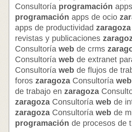
Consultoría
programación
apps
programación
apps de ocio
za
apps de productividad
zaragoza
revistas y publicaciones
zarago
Consultoría
web
de crms
zarag
Consultoría
web
de extranet par
Consultoría
web
de flujos de tr
foros
zaragoza
Consultoría
web
de trabajo en
zaragoza
Consult
zaragoza
Consultoría
web
de in
zaragoza
Consultoría
web
de mi
programación
de procesos de t