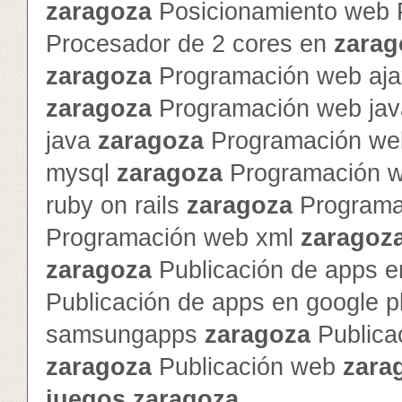
zaragoza
Posicionamiento web 
Procesador de 2 cores en
zarag
zaragoza
Programación web ajax
zaragoza
Programación web jav
java
zaragoza
Programación we
mysql
zaragoza
Programación 
ruby on rails
zaragoza
Programa
Programación web xml
zaragoz
zaragoza
Publicación de apps e
Publicación de apps en google 
samsungapps
zaragoza
Publica
zaragoza
Publicación web
zara
juegos
zaragoza