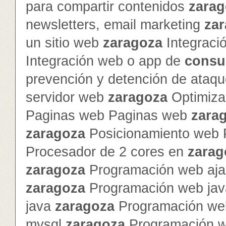
para compartir contenidos
zarag
newsletters, email marketing
za
un sitio web
zaragoza
Integraci
Integración web o app de
consu
prevención y detención de ataq
servidor web
zaragoza
Optimiza
Paginas web Paginas web
zara
zaragoza
Posicionamiento web 
Procesador de 2 cores en
zarag
zaragoza
Programación web ajax
zaragoza
Programación web jav
java
zaragoza
Programación we
mysql
zaragoza
Programación 