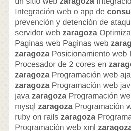
un sitio web
zaragoza
Integraci
Integración web o app de
consu
prevención y detención de ataq
servidor web
zaragoza
Optimiza
Paginas web Paginas web
zara
zaragoza
Posicionamiento web 
Procesador de 2 cores en
zarag
zaragoza
Programación web ajax
zaragoza
Programación web jav
java
zaragoza
Programación we
mysql
zaragoza
Programación 
ruby on rails
zaragoza
Programa
Programación web xml
zaragoz