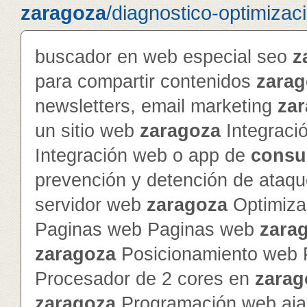
zaragoza
/diagnostico-optimizac
buscador en web especial seo
z
para compartir contenidos
zarag
newsletters, email marketing
za
un sitio web
zaragoza
Integraci
Integración web o app de
consu
prevención y detención de ataq
servidor web
zaragoza
Optimiza
Paginas web Paginas web
zara
zaragoza
Posicionamiento web 
Procesador de 2 cores en
zarag
zaragoza
Programación web ajax