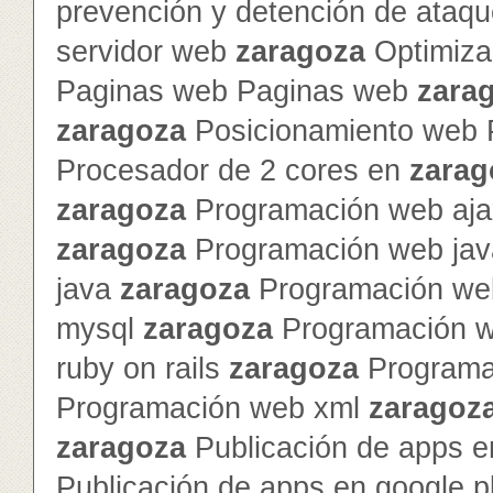
prevención y detención de ataq
servidor web
zaragoza
Optimiza
Paginas web Paginas web
zara
zaragoza
Posicionamiento web 
Procesador de 2 cores en
zarag
zaragoza
Programación web ajax
zaragoza
Programación web jav
java
zaragoza
Programación we
mysql
zaragoza
Programación 
ruby on rails
zaragoza
Programa
Programación web xml
zaragoz
zaragoza
Publicación de apps e
Publicación de apps en google 