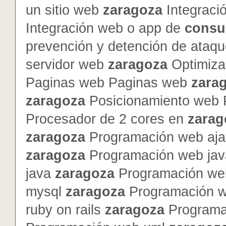
un sitio web
zaragoza
Integraci
Integración web o app de
consu
prevención y detención de ataq
servidor web
zaragoza
Optimiza
Paginas web Paginas web
zara
zaragoza
Posicionamiento web 
Procesador de 2 cores en
zarag
zaragoza
Programación web ajax
zaragoza
Programación web jav
java
zaragoza
Programación we
mysql
zaragoza
Programación 
ruby on rails
zaragoza
Programa