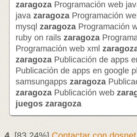
zaragoza
Programación web jav
java
zaragoza
Programación we
mysql
zaragoza
Programación 
ruby on rails
zaragoza
Programa
Programación web xml
zaragoz
zaragoza
Publicación de apps e
Publicación de apps en google 
samsungapps
zaragoza
Publica
zaragoza
Publicación web
zara
juegos
zaragoza
4.
[83.24%]
Contactar con dosnet