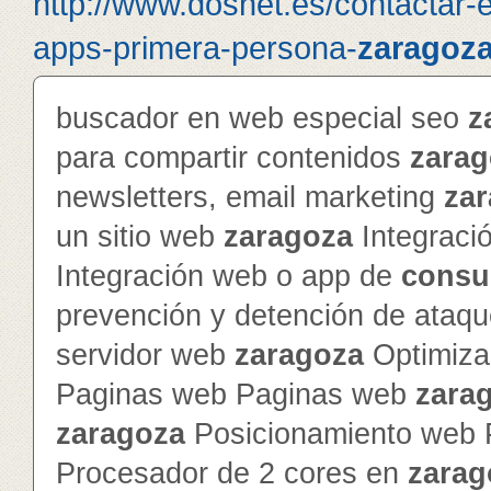
http://www.dosnet.es/contactar-
apps-primera-persona-
zaragoz
buscador en web especial seo
z
para compartir contenidos
zarag
newsletters, email marketing
za
un sitio web
zaragoza
Integraci
Integración web o app de
consu
prevención y detención de ataq
servidor web
zaragoza
Optimiza
Paginas web Paginas web
zara
zaragoza
Posicionamiento web 
Procesador de 2 cores en
zarag