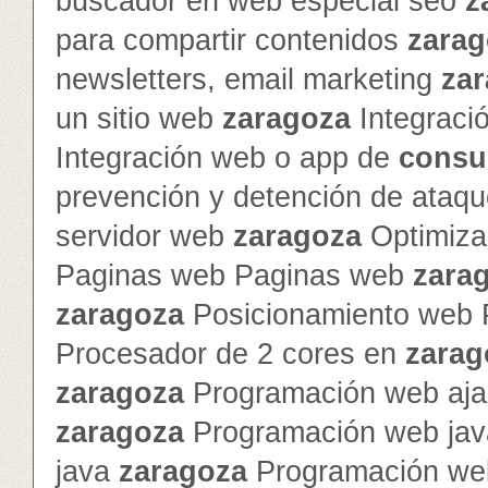
buscador en web especial seo
z
para compartir contenidos
zarag
newsletters, email marketing
za
un sitio web
zaragoza
Integraci
Integración web o app de
consu
prevención y detención de ataq
servidor web
zaragoza
Optimiza
Paginas web Paginas web
zara
zaragoza
Posicionamiento web 
Procesador de 2 cores en
zarag
zaragoza
Programación web ajax
zaragoza
Programación web jav
java
zaragoza
Programación we