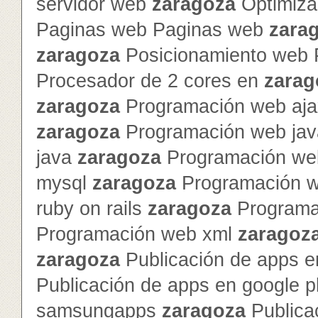
servidor web
zaragoza
Optimiza
Paginas web Paginas web
zara
zaragoza
Posicionamiento web 
Procesador de 2 cores en
zarag
zaragoza
Programación web ajax
zaragoza
Programación web jav
java
zaragoza
Programación we
mysql
zaragoza
Programación 
ruby on rails
zaragoza
Programa
Programación web xml
zaragoz
zaragoza
Publicación de apps e
Publicación de apps en google 
samsungapps
zaragoza
Publica