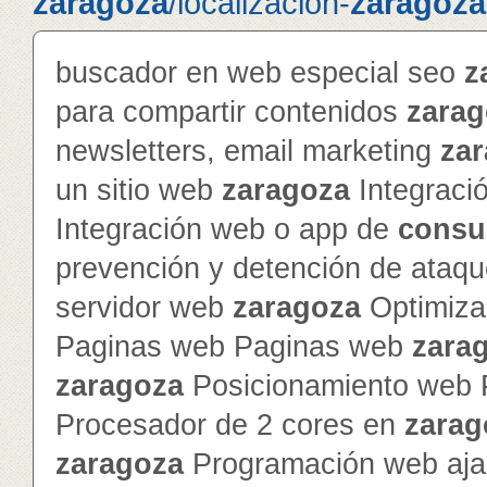
zaragoza
/localizacion-
zaragoza
buscador en web especial seo
z
para compartir contenidos
zarag
newsletters, email marketing
za
un sitio web
zaragoza
Integraci
Integración web o app de
consu
prevención y detención de ataq
servidor web
zaragoza
Optimiza
Paginas web Paginas web
zara
zaragoza
Posicionamiento web 
Procesador de 2 cores en
zarag
zaragoza
Programación web ajax