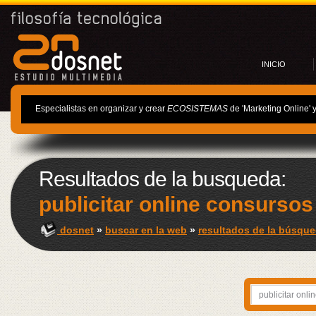
INICIO
Especialistas en organizar y crear
ECOSISTEMAS
de 'Marketing Online' 
Resultados de la busqueda:
publicitar online consursos
dosnet
»
buscar en la web
»
resultados de la búsque