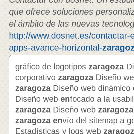
que ofrece soluciones personali
el ámbito de las nuevas tecnolog
http://www.dosnet.es/contactar-
apps-avance-horizontal-
zarago
gráfico de logotipos
zaragoza
Di
corporativo
zaragoza
Diseño web
zaragoza
Diseño web dinámico c
Diseño web
en
focado a la usabi
zaragoza
Diseño web
zaragoza
zaragoza
en
vío del sitemap a g
Estadísticas y logs web
zarago