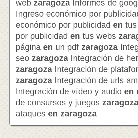
web
zaragoza
Informes de googl
Ingreso económico por publicid
económico por publicidad
en
tus
por publicidad
en
tus webs
zara
página
en
un pdf
zaragoza
Inte
seo
zaragoza
Integración de he
zaragoza
Integración de platafo
zaragoza
Integración de urls a
Integración de vídeo y audio
en
de consursos y juegos
zaragoz
ataques
en
zaragoza