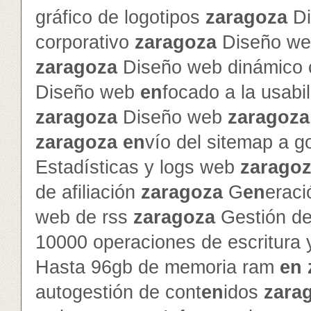
gráfico de logotipos
zaragoza
Di
corporativo
zaragoza
Diseño web
zaragoza
Diseño web dinámico c
Diseño web
en
focado a la usabi
zaragoza
Diseño web
zaragoza
zaragoza
en
vío del sitemap a g
Estadísticas y logs web
zarago
de afiliación
zaragoza
G
en
erac
web de rss
zaragoza
Gestión de 
10000 operaciones de escritura 
Hasta 96gb de memoria ram
en
autogestión de cont
en
idos
zara