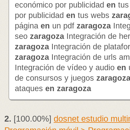
económico por publicidad
en
tus
por publicidad
en
tus webs
zara
página
en
un pdf
zaragoza
Inte
seo
zaragoza
Integración de he
zaragoza
Integración de platafo
zaragoza
Integración de urls a
Integración de vídeo y audio
en
de consursos y juegos
zaragoz
ataques
en
zaragoza
2.
[100.00%]
dosnet estudio mult