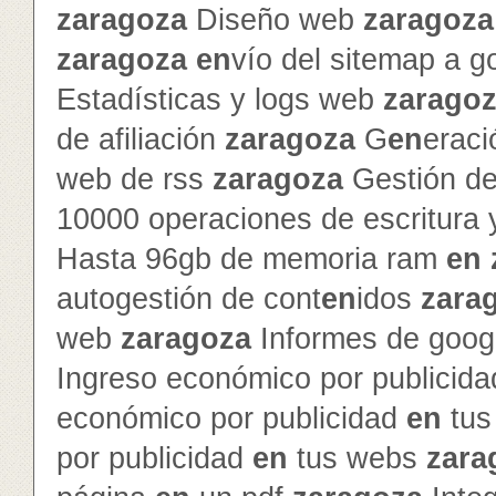
zaragoza
Diseño web
zaragoza
zaragoza
en
vío del sitemap a g
Estadísticas y logs web
zarago
de afiliación
zaragoza
G
en
erac
web de rss
zaragoza
Gestión de 
10000 operaciones de escritura 
Hasta 96gb de memoria ram
en
autogestión de cont
en
idos
zara
web
zaragoza
Informes de googl
Ingreso económico por publicid
económico por publicidad
en
tus
por publicidad
en
tus webs
zara