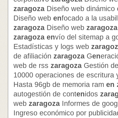
zaragoza
Diseño web dinámico c
Diseño web
en
focado a la usabi
zaragoza
Diseño web
zaragoza
zaragoza
en
vío del sitemap a g
Estadísticas y logs web
zarago
de afiliación
zaragoza
G
en
erac
web de rss
zaragoza
Gestión de 
10000 operaciones de escritura 
Hasta 96gb de memoria ram
en
autogestión de cont
en
idos
zara
web
zaragoza
Informes de googl
Ingreso económico por publicid