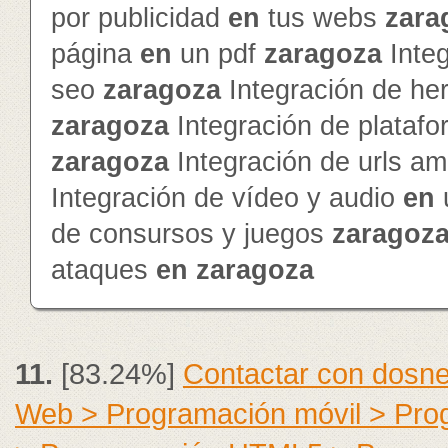
por publicidad
en
tus webs
zara
página
en
un pdf
zaragoza
Inte
seo
zaragoza
Integración de he
zaragoza
Integración de platafo
zaragoza
Integración de urls a
Integración de vídeo y audio
en
de consursos y juegos
zaragoz
ataques
en
zaragoza
11.
[83.24%]
Contactar con dosne
Web > Programación móvil > Pr