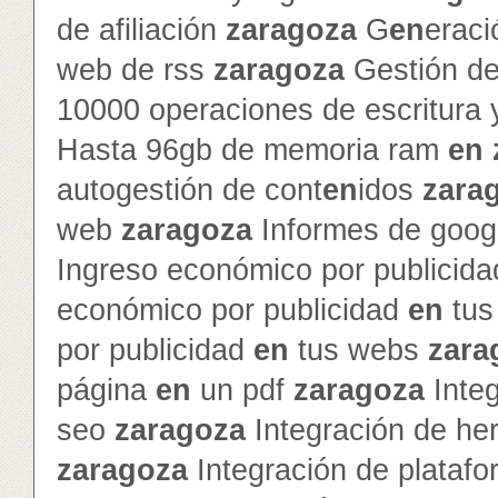
de afiliación
zaragoza
G
en
erac
web de rss
zaragoza
Gestión de 
10000 operaciones de escritura 
Hasta 96gb de memoria ram
en
autogestión de cont
en
idos
zara
web
zaragoza
Informes de googl
Ingreso económico por publicid
económico por publicidad
en
tus
por publicidad
en
tus webs
zara
página
en
un pdf
zaragoza
Inte
seo
zaragoza
Integración de he
zaragoza
Integración de platafo