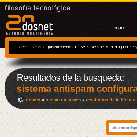
INICIO
Especialistas en organizar y crear
ECOSISTEMAS
de 'Marketing Online' 
Resultados de la busqueda:
sistema antispam configur
dosnet
»
buscar en la web
»
resultados de la búsque