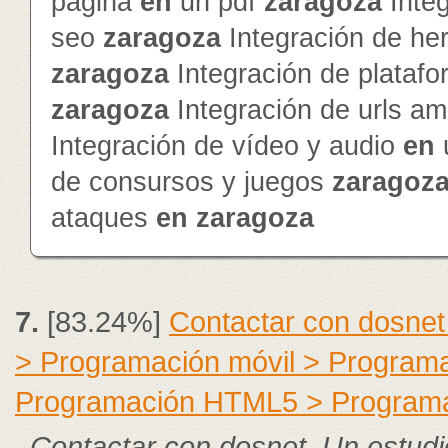
página
en
un pdf
zaragoza
Inte
seo
zaragoza
Integración de he
zaragoza
Integración de platafo
zaragoza
Integración de urls a
Integración de vídeo y audio
en
de consursos y juegos
zaragoz
ataques
en
zaragoza
7.
[83.24%]
Contactar con dosnet
> Programación móvil > Program
Programación HTML5 > Program
Contactar con dosnet. Un estudi