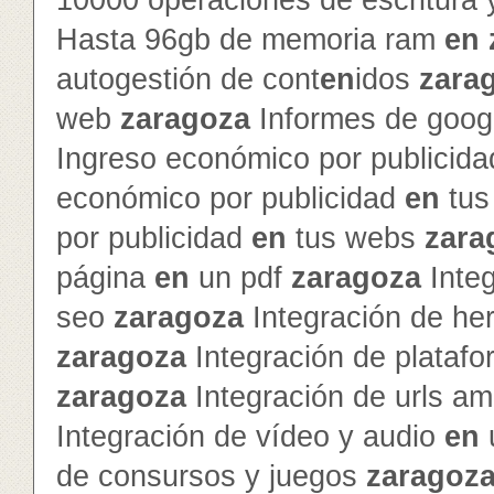
10000 operaciones de escritura 
Hasta 96gb de memoria ram
en
autogestión de cont
en
idos
zara
web
zaragoza
Informes de googl
Ingreso económico por publicid
económico por publicidad
en
tus
por publicidad
en
tus webs
zara
página
en
un pdf
zaragoza
Inte
seo
zaragoza
Integración de he
zaragoza
Integración de platafo
zaragoza
Integración de urls a
Integración de vídeo y audio
en
de consursos y juegos
zaragoz