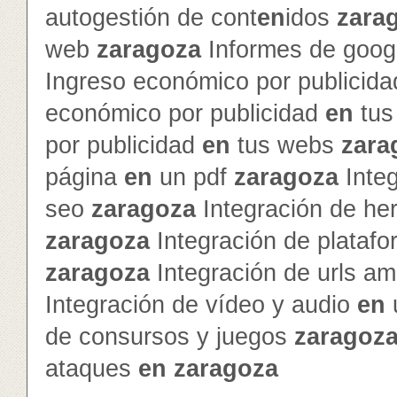
autogestión de cont
en
idos
zara
web
zaragoza
Informes de googl
Ingreso económico por publicid
económico por publicidad
en
tus
por publicidad
en
tus webs
zara
página
en
un pdf
zaragoza
Inte
seo
zaragoza
Integración de he
zaragoza
Integración de platafo
zaragoza
Integración de urls a
Integración de vídeo y audio
en
de consursos y juegos
zaragoz
ataques
en
zaragoza