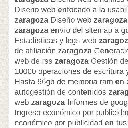
Diseño web
en
focado a la usabi
zaragoza
Diseño web
zaragoza
zaragoza
en
vío del sitemap a g
Estadísticas y logs web
zarago
de afiliación
zaragoza
G
en
erac
web de rss
zaragoza
Gestión de 
10000 operaciones de escritura 
Hasta 96gb de memoria ram
en
autogestión de cont
en
idos
zara
web
zaragoza
Informes de googl
Ingreso económico por publicid
económico por publicidad
en
tus