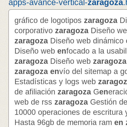
apps-avance-vertical-
zaragoza
.
gráfico de logotipos
zaragoza
Di
corporativo
zaragoza
Diseño web
zaragoza
Diseño web dinámico c
Diseño web
en
focado a la usabi
zaragoza
Diseño web
zaragoza
zaragoza
en
vío del sitemap a g
Estadísticas y logs web
zarago
de afiliación
zaragoza
G
en
erac
web de rss
zaragoza
Gestión de 
10000 operaciones de escritura 
Hasta 96gb de memoria ram
en