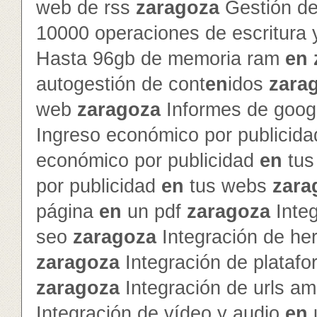
web de rss
zaragoza
Gestión de 
10000 operaciones de escritura 
Hasta 96gb de memoria ram
en
autogestión de cont
en
idos
zara
web
zaragoza
Informes de googl
Ingreso económico por publicid
económico por publicidad
en
tus
por publicidad
en
tus webs
zara
página
en
un pdf
zaragoza
Inte
seo
zaragoza
Integración de he
zaragoza
Integración de platafo
zaragoza
Integración de urls a
Integración de vídeo y audio
en