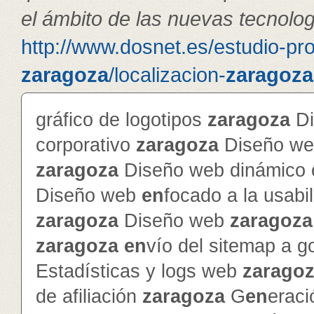
el ámbito de las nuevas tecnolog
http://www.dosnet.es/estudio-pr
zaragoza
/localizacion-
zaragoza
gráfico de logotipos
zaragoza
Di
corporativo
zaragoza
Diseño web
zaragoza
Diseño web dinámico c
Diseño web
en
focado a la usabi
zaragoza
Diseño web
zaragoza
zaragoza
en
vío del sitemap a g
Estadísticas y logs web
zarago
de afiliación
zaragoza
G
en
erac