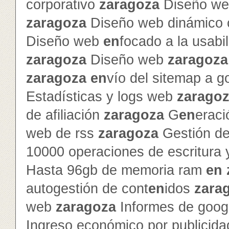
corporativo
zaragoza
Diseño web
zaragoza
Diseño web dinámico c
Diseño web
en
focado a la usabi
zaragoza
Diseño web
zaragoza
zaragoza
en
vío del sitemap a g
Estadísticas y logs web
zarago
de afiliación
zaragoza
G
en
erac
web de rss
zaragoza
Gestión de 
10000 operaciones de escritura 
Hasta 96gb de memoria ram
en
autogestión de cont
en
idos
zara
web
zaragoza
Informes de googl
Ingreso económico por publicid