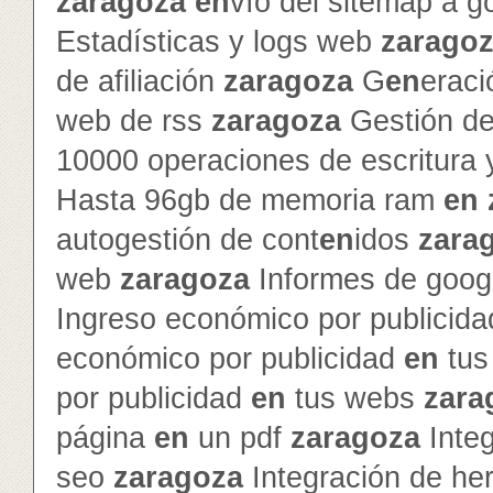
zaragoza
en
vío del sitemap a g
Estadísticas y logs web
zarago
de afiliación
zaragoza
G
en
erac
web de rss
zaragoza
Gestión de 
10000 operaciones de escritura 
Hasta 96gb de memoria ram
en
autogestión de cont
en
idos
zara
web
zaragoza
Informes de googl
Ingreso económico por publicid
económico por publicidad
en
tus
por publicidad
en
tus webs
zara
página
en
un pdf
zaragoza
Inte
seo
zaragoza
Integración de he