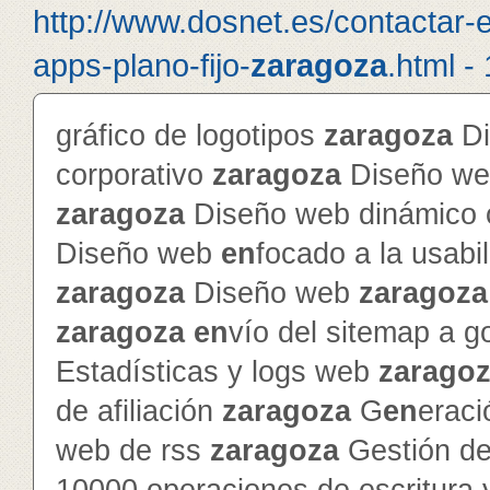
http://www.dosnet.es/contactar-
apps-plano-fijo-
zaragoza
.html -
gráfico de logotipos
zaragoza
Di
corporativo
zaragoza
Diseño web
zaragoza
Diseño web dinámico c
Diseño web
en
focado a la usabi
zaragoza
Diseño web
zaragoza
zaragoza
en
vío del sitemap a g
Estadísticas y logs web
zarago
de afiliación
zaragoza
G
en
erac
web de rss
zaragoza
Gestión de 