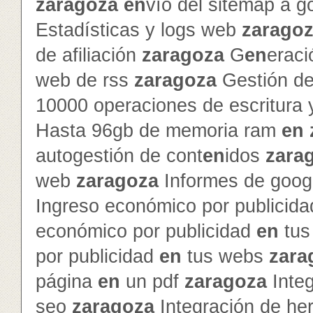
zaragoza
en
vío del sitemap a g
Estadísticas y logs web
zarago
de afiliación
zaragoza
G
en
erac
web de rss
zaragoza
Gestión de 
10000 operaciones de escritura 
Hasta 96gb de memoria ram
en
autogestión de cont
en
idos
zara
web
zaragoza
Informes de googl
Ingreso económico por publicid
económico por publicidad
en
tus
por publicidad
en
tus webs
zara
página
en
un pdf
zaragoza
Inte
seo
zaragoza
Integración de he