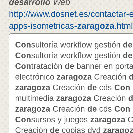
de
sarrollo
Web
http://www.dosnet.es/contactar-
apps-isometricas-
zaragoza
.html
Con
sultoría workflow gestión
de
Con
sultoría workflow gestión
de
Con
tratación
de
banner en porta
electrónico
zaragoza
Creación
zaragoza
Creación
de
cds
Con
multimedia
zaragoza
Creación
d
zaragoza
Creación
de
cds
Con
Con
sursos y juegos
zaragoza
C
Creación
de
copias dvd
zarago