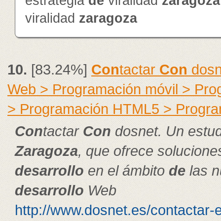
estrategia
de
viralidad
zaragoza
viralidad
zaragoza
10.
[83.24%]
Con
tactar
Con
dosn
Web > Programación móvil > Pr
> Programación HTML5 > Progra
Con
tactar
Con
dosnet. Un estud
Zaragoza
, que ofrece solucion
de
sarrollo
en el ámbito
de
las n
de
sarrollo
Web
http://www.dosnet.es/contactar-