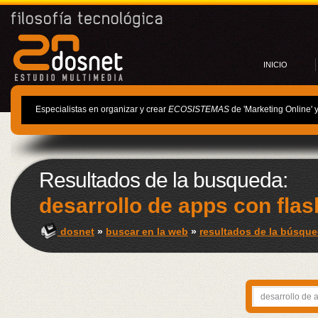
INICIO
Especialistas en organizar y crear
ECOSISTEMAS
de 'Marketing Online' 
Resultados de la busqueda:
desarrollo de apps con flas
dosnet
»
buscar en la web
»
resultados de la búsqued