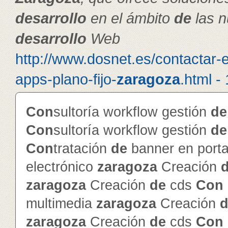
de
sarrollo
en el ámbito
de
las n
de
sarrollo
Web
http://www.dosnet.es/contactar-
apps-plano-fijo-
zaragoza
.html -
Con
sultoría workflow gestión
de
Con
sultoría workflow gestión
de
Con
tratación
de
banner en porta
electrónico
zaragoza
Creación
zaragoza
Creación
de
cds
Con
multimedia
zaragoza
Creación
d
zaragoza
Creación
de
cds
Con