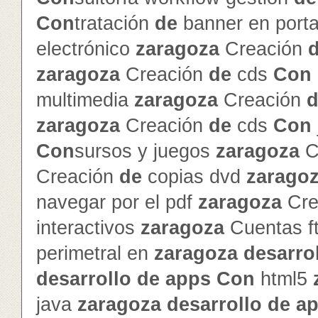
Con
tratación
de
banner en porta
electrónico
zaragoza
Creación
zaragoza
Creación
de
cds
Con
multimedia
zaragoza
Creación
d
zaragoza
Creación
de
cds
Con
Con
sursos y juegos
zaragoza
C
Creación
de
copias dvd
zarago
navegar por el pdf
zaragoza
Cre
interactivos
zaragoza
Cuentas f
perimetral en
zaragoza
de
sarro
de
sarrollo
de
app
s
Con
html5
java
zaragoza
de
sarrollo
de
a