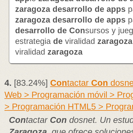
zaragoza
de
sarrollo
de
app
s
p
zaragoza
de
sarrollo
de
app
s
p
de
sarrollo
de
Con
sursos y jue
estrategia
de
viralidad
zaragoza
viralidad
zaragoza
4.
[83.24%]
Con
tactar
Con
dosnet
Web > Programación móvil > Pr
> Programación HTML5 > Progra
Con
tactar
Con
dosnet. Un estud
Zaragoza
, que ofrece solucion