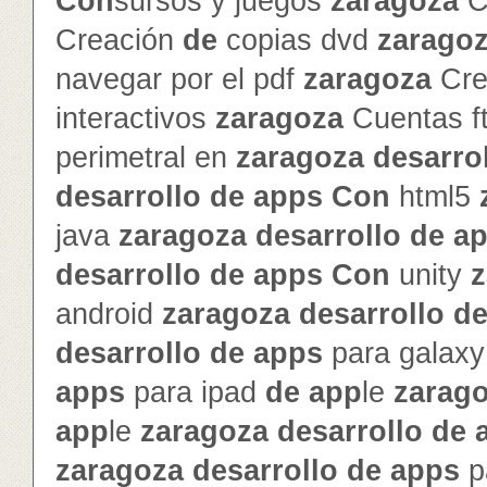
Con
sursos y juegos
zaragoza
C
Creación
de
copias dvd
zarago
navegar por el pdf
zaragoza
Cre
interactivos
zaragoza
Cuentas f
perimetral en
zaragoza
de
sarro
de
sarrollo
de
app
s
Con
html5
java
zaragoza
de
sarrollo
de
a
de
sarrollo
de
app
s
Con
unity
z
android
zaragoza
de
sarrollo
d
de
sarrollo
de
app
s
para galax
app
s
para ipad
de
app
le
zarag
app
le
zaragoza
de
sarrollo
de
zaragoza
de
sarrollo
de
app
s
p