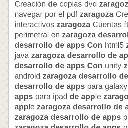
Creación
de
copias dvd
zarago
navegar por el pdf
zaragoza
Cre
interactivos
zaragoza
Cuentas f
perimetral en
zaragoza
de
sarro
de
sarrollo
de
app
s
Con
html5
java
zaragoza
de
sarrollo
de
a
de
sarrollo
de
app
s
Con
unity
z
android
zaragoza
de
sarrollo
d
de
sarrollo
de
app
s
para galax
app
s
para ipad
de
app
le
zarag
app
le
zaragoza
de
sarrollo
de
zaragoza
de
sarrollo
de
app
s
p
zaragoza
de
sarrollo
de
app
s
p