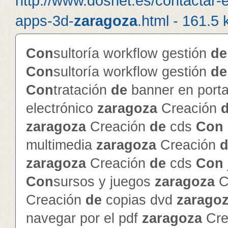
http://www.dosnet.es/contactar-
apps-3d-
zaragoza
.html - 161.5 
Con
sultoría workflow gestión
de
Con
sultoría workflow gestión
de
Con
tratación
de
banner en porta
electrónico
zaragoza
Creación
zaragoza
Creación
de
cds
Con
multimedia
zaragoza
Creación
d
zaragoza
Creación
de
cds
Con
Con
sursos y juegos
zaragoza
C
Creación
de
copias dvd
zarago
navegar por el pdf
zaragoza
Cre