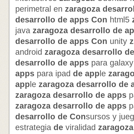
perimetral en
zaragoza
de
sarro
de
sarrollo
de
app
s
Con
html5
java
zaragoza
de
sarrollo
de
a
de
sarrollo
de
app
s
Con
unity
z
android
zaragoza
de
sarrollo
d
de
sarrollo
de
app
s
para galax
app
s
para ipad
de
app
le
zarag
app
le
zaragoza
de
sarrollo
de
zaragoza
de
sarrollo
de
app
s
p
zaragoza
de
sarrollo
de
app
s
p
de
sarrollo
de
Con
sursos y jue
estrategia
de
viralidad
zaragoza