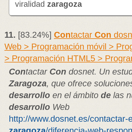
viralidad
zaragoza
11.
[83.24%]
Con
tactar
Con
dosne
Web > Programación móvil > Pr
> Programación HTML5 > Progra
Con
tactar
Con
dosnet. Un estud
Zaragoza
, que ofrece solucion
de
sarrollo
en el ámbito
de
las n
de
sarrollo
Web
http://www.dosnet.es/contactar-
zaragoza
/diferencia-web-respon