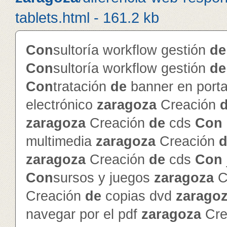
tablets.html - 161.2 kb
Con
sultoría workflow gestión
de
Con
sultoría workflow gestión
de
Con
tratación
de
banner en porta
electrónico
zaragoza
Creación
zaragoza
Creación
de
cds
Con
multimedia
zaragoza
Creación
d
zaragoza
Creación
de
cds
Con
Con
sursos y juegos
zaragoza
C
Creación
de
copias dvd
zarago
navegar por el pdf
zaragoza
Cre