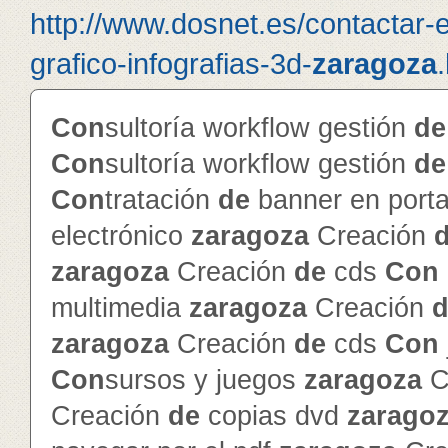
http://www.dosnet.es/contactar-
grafico-infografias-3d-
zaragoza
Con
sultoría workflow gestión
de
Con
sultoría workflow gestión
de
Con
tratación
de
banner en porta
electrónico
zaragoza
Creación
zaragoza
Creación
de
cds
Con
multimedia
zaragoza
Creación
d
zaragoza
Creación
de
cds
Con
Con
sursos y juegos
zaragoza
C
Creación
de
copias dvd
zarago