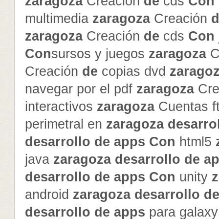
zaragoza
Creación
de
cds
Con
multimedia
zaragoza
Creación
d
zaragoza
Creación
de
cds
Con
Con
sursos y juegos
zaragoza
C
Creación
de
copias dvd
zarago
navegar por el pdf
zaragoza
Cre
interactivos
zaragoza
Cuentas f
perimetral en
zaragoza
de
sarro
de
sarrollo
de
app
s
Con
html5
java
zaragoza
de
sarrollo
de
a
de
sarrollo
de
app
s
Con
unity
z
android
zaragoza
de
sarrollo
d
de
sarrollo
de
app
s
para galax