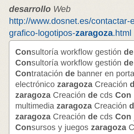
de
sarrollo
Web
http://www.dosnet.es/contactar-
grafico-logotipos-
zaragoza
.html
Con
sultoría workflow gestión
de
Con
sultoría workflow gestión
de
Con
tratación
de
banner en porta
electrónico
zaragoza
Creación
zaragoza
Creación
de
cds
Con
multimedia
zaragoza
Creación
d
zaragoza
Creación
de
cds
Con
Con
sursos y juegos
zaragoza
C