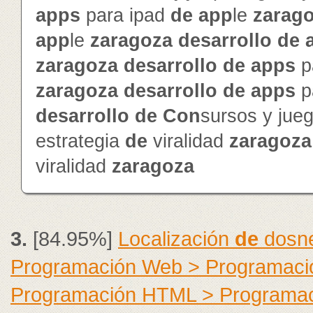
app
s
para ipad
de
app
le
zarag
app
le
zaragoza
de
sarrollo
de
zaragoza
de
sarrollo
de
app
s
p
zaragoza
de
sarrollo
de
app
s
p
de
sarrollo
de
Con
sursos y jue
estrategia
de
viralidad
zaragoza
viralidad
zaragoza
3.
[84.95%]
Localización
de
dosne
Programación Web > Programaci
Programación HTML > Programa