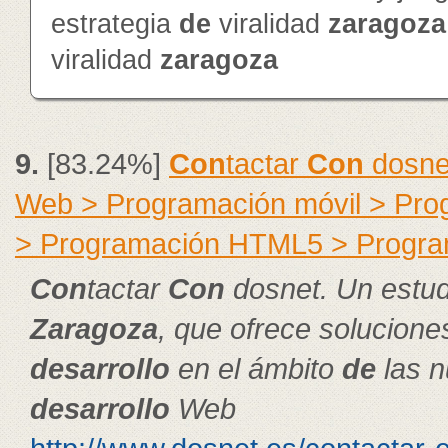
estrategia
de
viralidad
zaragoza
viralidad
zaragoza
9.
[83.24%]
Con
tactar
Con
dosnet
Web > Programación móvil > Pr
> Programación HTML5 > Progra
Con
tactar
Con
dosnet. Un estud
Zaragoza
, que ofrece solucion
de
sarrollo
en el ámbito
de
las n
de
sarrollo
Web