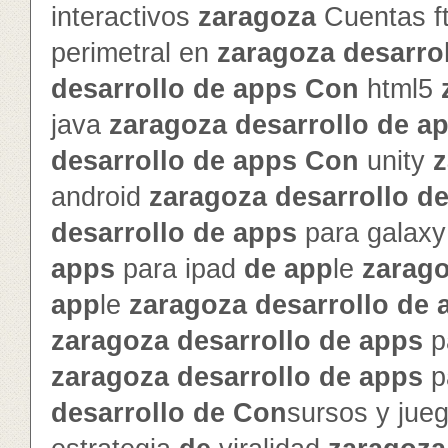
interactivos
zaragoza
Cuentas f
perimetral en
zaragoza
de
sarro
de
sarrollo
de
app
s
Con
html5
java
zaragoza
de
sarrollo
de
a
de
sarrollo
de
app
s
Con
unity
z
android
zaragoza
de
sarrollo
d
de
sarrollo
de
app
s
para galax
app
s
para ipad
de
app
le
zarag
app
le
zaragoza
de
sarrollo
de
zaragoza
de
sarrollo
de
app
s
p
zaragoza
de
sarrollo
de
app
s
p
de
sarrollo
de
Con
sursos y jue