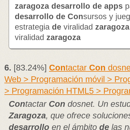
zaragoza
de
sarrollo
de
app
s
p
de
sarrollo
de
Con
sursos y jue
estrategia
de
viralidad
zaragoza
viralidad
zaragoza
6.
[83.24%]
Con
tactar
Con
dosnet
Web > Programación móvil > Pr
> Programación HTML5 > Progra
Con
tactar
Con
dosnet. Un estud
Zaragoza
, que ofrece solucion
de
sarrollo
en el ámbito
de
las n