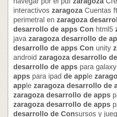
navegar por el pdf
zaragoza
Cre
interactivos
zaragoza
Cuentas f
perimetral en
zaragoza
de
sarro
de
sarrollo
de
app
s
Con
html5
java
zaragoza
de
sarrollo
de
a
de
sarrollo
de
app
s
Con
unity
z
android
zaragoza
de
sarrollo
d
de
sarrollo
de
app
s
para galax
app
s
para ipad
de
app
le
zarag
app
le
zaragoza
de
sarrollo
de
zaragoza
de
sarrollo
de
app
s
p
zaragoza
de
sarrollo
de
app
s
p
de
sarrollo
de
Con
sursos y jue