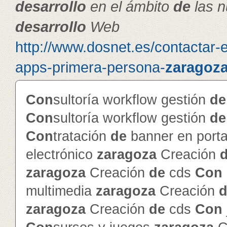
de
sarrollo
en el ámbito
de
las n
de
sarrollo
Web
http://www.dosnet.es/contactar-
apps-primera-persona-
zaragoz
Con
sultoría workflow gestión
de
Con
sultoría workflow gestión
de
Con
tratación
de
banner en porta
electrónico
zaragoza
Creación
zaragoza
Creación
de
cds
Con
multimedia
zaragoza
Creación
d
zaragoza
Creación
de
cds
Con