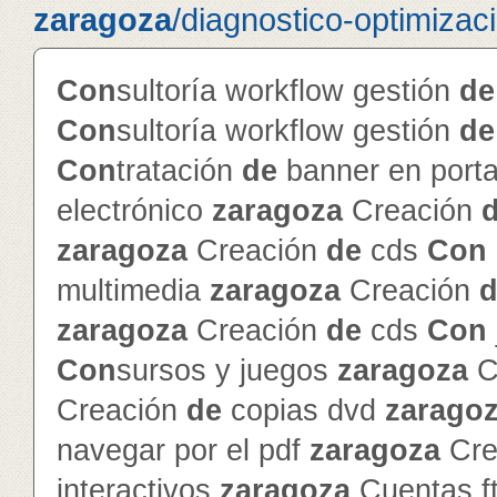
zaragoza
/diagnostico-optimizac
Con
sultoría workflow gestión
de
Con
sultoría workflow gestión
de
Con
tratación
de
banner en porta
electrónico
zaragoza
Creación
zaragoza
Creación
de
cds
Con
multimedia
zaragoza
Creación
d
zaragoza
Creación
de
cds
Con
Con
sursos y juegos
zaragoza
C
Creación
de
copias dvd
zarago
navegar por el pdf
zaragoza
Cre
interactivos
zaragoza
Cuentas f