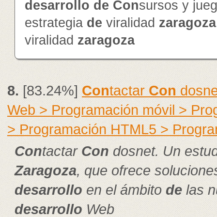
de
sarrollo
de
Con
sursos y jue
estrategia
de
viralidad
zaragoza
viralidad
zaragoza
8.
[83.24%]
Con
tactar
Con
dosnet
Web > Programación móvil > Pr
> Programación HTML5 > Progra
Con
tactar
Con
dosnet. Un estud
Zaragoza
, que ofrece solucion
de
sarrollo
en el ámbito
de
las n
de
sarrollo
Web