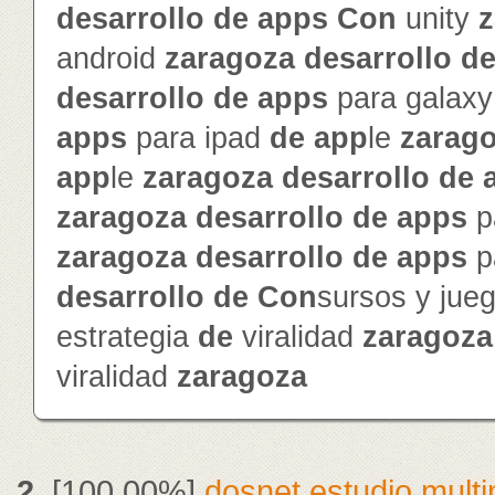
de
sarrollo
de
app
s
Con
unity
z
android
zaragoza
de
sarrollo
d
de
sarrollo
de
app
s
para galax
app
s
para ipad
de
app
le
zarag
app
le
zaragoza
de
sarrollo
de
zaragoza
de
sarrollo
de
app
s
p
zaragoza
de
sarrollo
de
app
s
p
de
sarrollo
de
Con
sursos y jue
estrategia
de
viralidad
zaragoza
viralidad
zaragoza
2.
[100.00%]
dosnet estudio mult