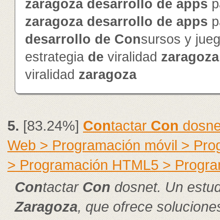
zaragoza
de
sarrollo
de
app
s
p
zaragoza
de
sarrollo
de
app
s
p
de
sarrollo
de
Con
sursos y jue
estrategia
de
viralidad
zaragoza
viralidad
zaragoza
5.
[83.24%]
Con
tactar
Con
dosnet
Web > Programación móvil > Pr
> Programación HTML5 > Progra
Con
tactar
Con
dosnet. Un estud
Zaragoza
, que ofrece solucion