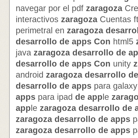
navegar por el pdf
zaragoza
Cre
interactivos
zaragoza
Cuentas f
perimetral en
zaragoza
de
sarro
de
sarrollo
de
app
s
Con
html5
java
zaragoza
de
sarrollo
de
a
de
sarrollo
de
app
s
Con
unity
z
android
zaragoza
de
sarrollo
d
de
sarrollo
de
app
s
para galax
app
s
para ipad
de
app
le
zarag
app
le
zaragoza
de
sarrollo
de
zaragoza
de
sarrollo
de
app
s
p
zaragoza
de
sarrollo
de
app
s
p