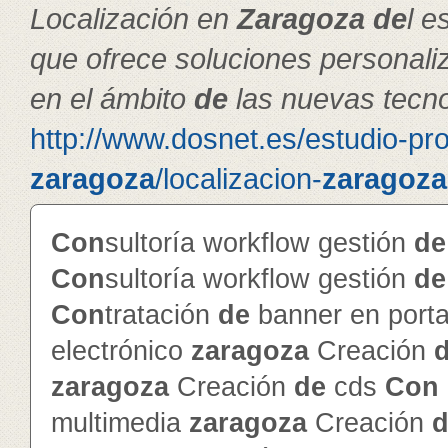
Localización en
Zaragoza
de
l e
que ofrece soluciones personal
en el ámbito
de
las nuevas tecno
http://www.dosnet.es/estudio-pr
zaragoza
/localizacion-
zaragoza
Con
sultoría workflow gestión
de
Con
sultoría workflow gestión
de
Con
tratación
de
banner en porta
electrónico
zaragoza
Creación
zaragoza
Creación
de
cds
Con
multimedia
zaragoza
Creación
d