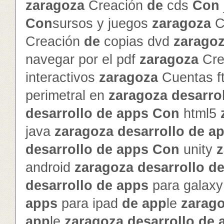
zaragoza
Creación
de
cds
Con
Con
sursos y juegos
zaragoza
C
Creación
de
copias dvd
zarago
navegar por el pdf
zaragoza
Cre
interactivos
zaragoza
Cuentas f
perimetral en
zaragoza
de
sarro
de
sarrollo
de
app
s
Con
html5
java
zaragoza
de
sarrollo
de
a
de
sarrollo
de
app
s
Con
unity
z
android
zaragoza
de
sarrollo
d
de
sarrollo
de
app
s
para galax
app
s
para ipad
de
app
le
zarag
app
le
zaragoza
de
sarrollo
de