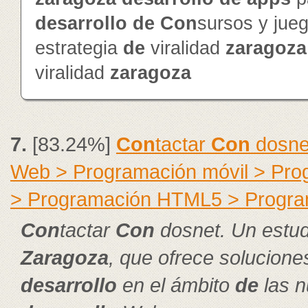
de
sarrollo
de
Con
sursos y jue
estrategia
de
viralidad
zaragoza
viralidad
zaragoza
7.
[83.24%]
Con
tactar
Con
dosnet
Web > Programación móvil > Pr
> Programación HTML5 > Progra
Con
tactar
Con
dosnet. Un estud
Zaragoza
, que ofrece solucion
de
sarrollo
en el ámbito
de
las n