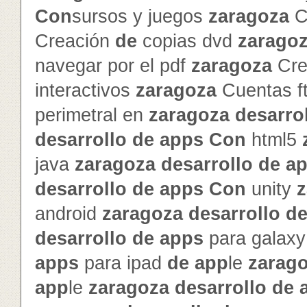
Con
sursos y juegos
zaragoza
C
Creación
de
copias dvd
zarago
navegar por el pdf
zaragoza
Cre
interactivos
zaragoza
Cuentas f
perimetral en
zaragoza
de
sarro
de
sarrollo
de
app
s
Con
html5
java
zaragoza
de
sarrollo
de
a
de
sarrollo
de
app
s
Con
unity
z
android
zaragoza
de
sarrollo
d
de
sarrollo
de
app
s
para galax
app
s
para ipad
de
app
le
zarag
app
le
zaragoza
de
sarrollo
de