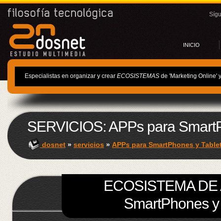
Síg
INICIO
Especialistas en organizar y crear
ECOSISTEMAS
de 'Marketing Online' 
SERVICIOS: APPs para SmartP
dosnet
»
servicios
»
APPs para SmartPhones y Table
ECOSISTEMA DE 
SmartPhones y 