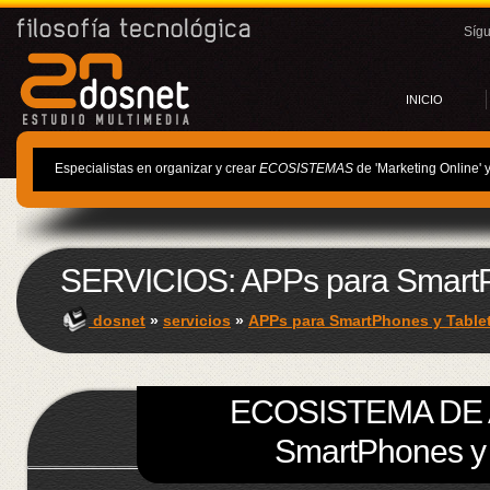
Síg
INICIO
Especialistas en organizar y crear
ECOSISTEMAS
de 'Marketing Online' 
SERVICIOS: APPs para SmartP
dosnet
»
servicios
»
APPs para SmartPhones y Table
ECOSISTEMA DE 
SmartPhones y 